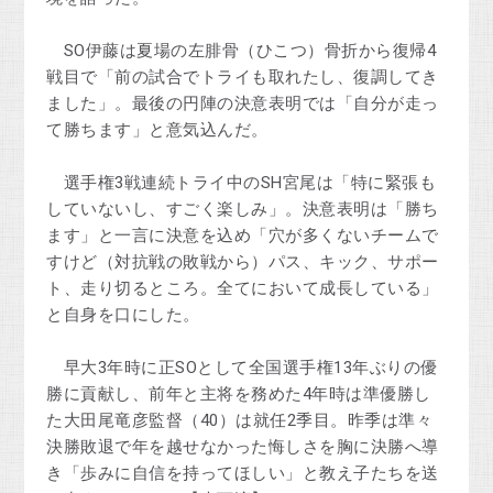
SO伊藤は夏場の左腓骨（ひこつ）骨折から復帰4
戦目で「前の試合でトライも取れたし、復調してき
ました」。最後の円陣の決意表明では「自分が走っ
て勝ちます」と意気込んだ。
選手権3戦連続トライ中のSH宮尾は「特に緊張も
していないし、すごく楽しみ」。決意表明は「勝ち
ます」と一言に決意を込め「穴が多くないチームで
すけど（対抗戦の敗戦から）パス、キック、サポー
ト、走り切るところ。全てにおいて成長している」
と自身を口にした。
早大3年時に正SOとして全国選手権13年ぶりの優
勝に貢献し、前年と主将を務めた4年時は準優勝し
た大田尾竜彦監督（40）は就任2季目。昨季は準々
決勝敗退で年を越せなかった悔しさを胸に決勝へ導
き「歩みに自信を持ってほしい」と教え子たちを送