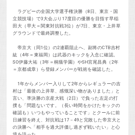
ラグビーの全国大学選手権決勝（8日、東京・国
立競技場）で3大会ぶり17度目の優勝を目指す早稲
田大（早大＝関東対抗戦3位）が7日、東京・上井草
グラウンドで最終調整した。
帝京大（同1位）の2連覇阻止へ、副将のCTB吉村
紘（4年＝東福岡）は武器のキックを入念に確認。
SO伊藤大祐（3年＝桐蔭学園）やSH宮尾昌典（2年
＝京都成章）ら登録メンバーが戦術を確認した。
1年からメンバー入りして2年からレギュラーの吉
村は「最後の上井草、感慨深い物がありました」と
言い、準決勝の京産大戦（2日）で負った左足の打
撲も「問題ないです。（長い時間をかけたキックの
確認も）いつもやっていることです」とクールに前
日練習を終え、対抗戦は17－49と完敗した帝京大と
の決勝へ「相手を過大評価し過ぎず戦いたい」と心
境を語った。