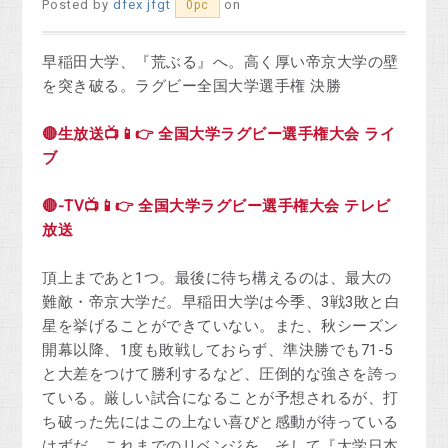
Posted by
dfex jfgt
on
0pc
早稲田大学、『荒ぶる』へ。高く厚い帝京大学の壁
を突き破る。ラグビー全国大学選手権 決勝
🔴生放送📺📱👉 全国大学ラグビー選手権大会 ライ
ブ
🔴-TV📺📱👉 全国大学ラグビー選手権大会 テレビ
放送
頂上まであと1つ。最後に待ち構えるのは、最大の
難敵・帝京大学だ。早稲田大学は今季、3戦3敗と白
星を挙げることができていない。また、秋シーズン
開幕以降、1度も敗戦しておらず、準決勝でも71-5
と大差をつけて勝利するなど、圧倒的な強さを誇っ
ている。厳しい試合になることが予想されるが、打
ち破った先にはこの上ない喜びと感動が待っている
はずだ。これまでのリベンジを、そして『大学日本