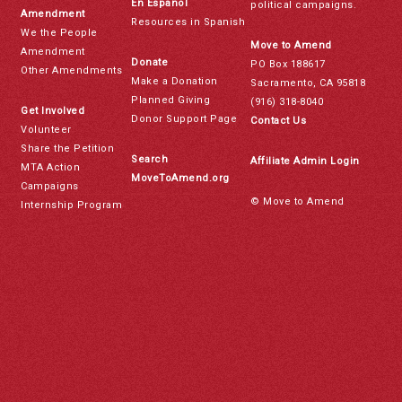
En Español
political campaigns.
Amendment
Resources in Spanish
We the People
Move to Amend
Amendment
Donate
PO Box 188617
Other Amendments
Make a Donation
Sacramento, CA 95818
Planned Giving
(916) 318-8040
Get Involved
Donor Support Page
Contact Us
Volunteer
Share the Petition
Search
Affiliate Admin Login
MTA Action
MoveToAmend.org
Campaigns
© Move to Amend
Internship Program