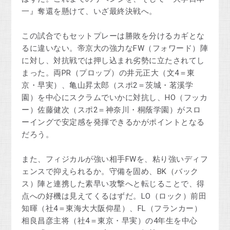
一』奪還を懸けて、いざ最終決戦へ。
この試合でもセットプレーは勝敗を分けるカギとな
るに違いない。帝京大の強力なFW（フォワード）陣
に対し、対抗戦では押し込まれ劣勢に立たされてし
まった。両PR（プロップ）の井元正大（文4＝東
京・早実）、亀山昇太郎（スポ2＝茨城・茗溪学
園）を中心にスクラムでいかに対抗し、HO（フッカ
ー）佐藤健次（スポ2＝神奈川・桐蔭学園）がスロ
ーイングで安定感を発揮できるかがポイントとなる
だろう。
また、フィジカルが強い相手FWを、粘り強いディフ
ェンスで抑えられるか。守備を固め、BK（バック
ス）陣と連携した素早い攻撃へと転じることで、得
点への好機は見えてくるはずだ。LO（ロック）前田
知暉（社4＝東海大大阪仰星）、FL（フランカー）
相良昌彦主将（社4＝東京・早実）の4年生を中心