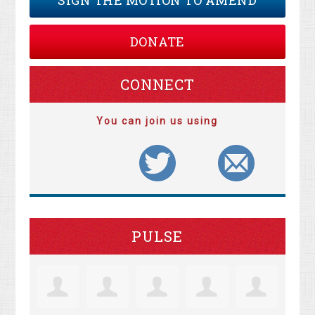
SIGN THE MOTION TO AMEND
DONATE
CONNECT
You can join us using
PULSE