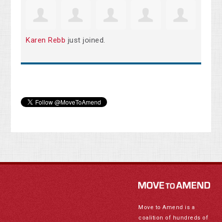
Karen Rebb
just joined.
Move to Amend is a
coalition of hundreds of