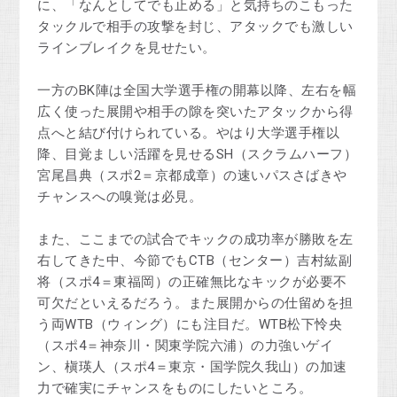
に、「なんとしてでも止める」と気持ちのこもった
タックルで相手の攻撃を封じ、アタックでも激しい
ラインブレイクを見せたい。
一方のBK陣は全国大学選手権の開幕以降、左右を幅
広く使った展開や相手の隙を突いたアタックから得
点へと結び付けられている。やはり大学選手権以
降、目覚ましい活躍を見せるSH（スクラムハーフ）
宮尾昌典（スポ2＝京都成章）の速いパスさばきや
チャンスへの嗅覚は必見。
また、ここまでの試合でキックの成功率が勝敗を左
右してきた中、今節でもCTB（センター）吉村紘副
将（スポ4＝東福岡）の正確無比なキックが必要不
可欠だといえるだろう。また展開からの仕留めを担
う両WTB（ウィング）にも注目だ。WTB松下怜央
（スポ4＝神奈川・関東学院六浦）の力強いゲイ
ン、槇瑛人（スポ4＝東京・国学院久我山）の加速
力で確実にチャンスをものにしたいところ。