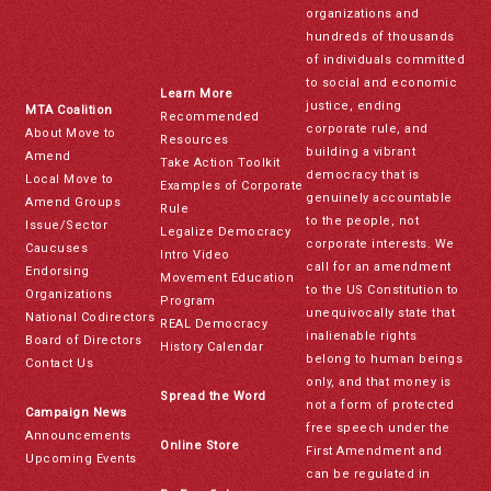
organizations and
hundreds of thousands
of individuals committed
to social and economic
Learn More
justice, ending
MTA Coalition
Recommended
corporate rule, and
About Move to
Resources
building a vibrant
Amend
Take Action Toolkit
democracy that is
Local Move to
Examples of Corporate
genuinely accountable
Amend Groups
Rule
to the people, not
Issue/Sector
Legalize Democracy
corporate interests. We
Caucuses
Intro Video
call for an amendment
Endorsing
Movement Education
to the US Constitution to
Organizations
Program
unequivocally state that
National Codirectors
REAL Democracy
inalienable rights
Board of Directors
History Calendar
belong to human beings
Contact Us
only, and that money is
Spread the Word
not a form of protected
Campaign News
free speech under the
Announcements
Online Store
First Amendment and
Upcoming Events
can be regulated in