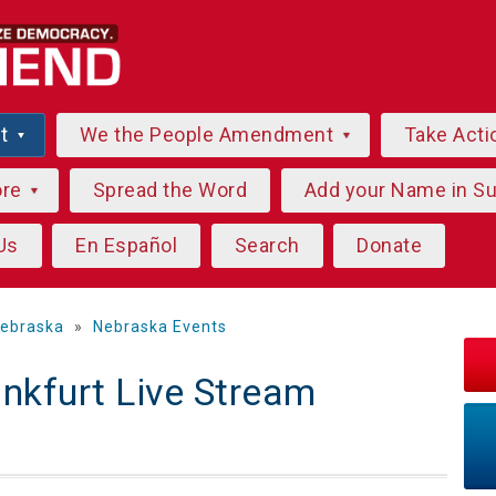
ut
We the People Amendment
Take Acti
ore
Spread the Word
Add your Name in S
Us
En Español
Search
Donate
ebraska
»
Nebraska Events
ankfurt Live Stream