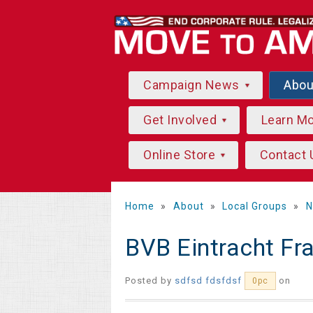
Campaign News
Abo
Get Involved
Learn M
Online Store
Contact 
Home
»
About
»
Local Groups
»
N
BVB Eintracht Fr
Posted by
sdfsd fdsfdsf
on
0pc