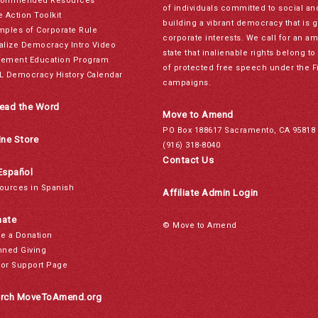
ommended Resources
of individuals committed to social a
e Action Toolkit
building a vibrant democracy that is 
mples of Corporate Rule
corporate interests. We call for an a
alize Democracy Intro Video
state that inalienable rights belong 
ement Education Program
of protected free speech under the F
L Democracy History Calendar
campaigns.
ead the Word
Move to Amend
PO Box 188617 Sacramento, CA 95818
ine Store
(916) 318-8040
Contact Us
Español
ources in Spanish
Affiliate Admin Login
ate
© Move to Amend
e a Donation
nned Giving
or Support Page
rch MoveToAmend.org