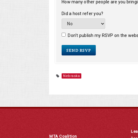
How many other people are you bring
Did a host refer you?
Don't publish my RSVP on the webs
Nebraska
Lea
MTA Coalition