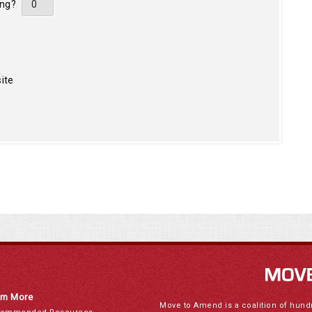
ing?
ite
rn More
Move to Amend is a coalition of hund