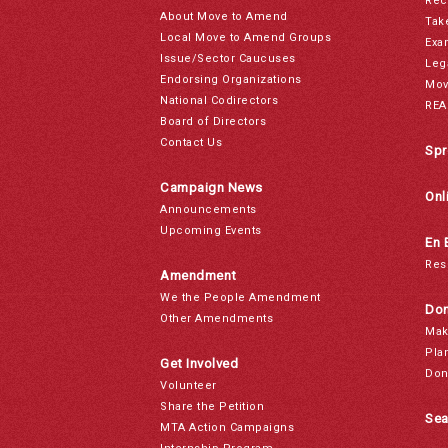
Rec
About Move to Amend
Tak
Local Move to Amend Groups
Exa
Issue/Sector Caucuses
Leg
Endorsing Organizations
Mov
National Codirectors
REA
Board of Directors
Contact Us
Spr
Campaign News
Onl
Announcements
Upcoming Events
En 
Res
Amendment
We the People Amendment
Don
Other Amendments
Mak
Pla
Get Involved
Don
Volunteer
Share the Petition
Sea
MTA Action Campaigns