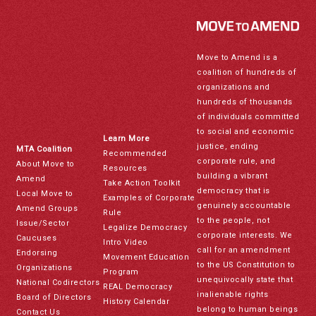
Move to Amend is a
coalition of hundreds of
organizations and
hundreds of thousands
of individuals committed
to social and economic
Learn More
justice, ending
MTA Coalition
Recommended
corporate rule, and
About Move to
Resources
building a vibrant
Amend
Take Action Toolkit
democracy that is
Local Move to
Examples of Corporate
genuinely accountable
Amend Groups
Rule
to the people, not
Issue/Sector
Legalize Democracy
corporate interests. We
Caucuses
Intro Video
call for an amendment
Endorsing
Movement Education
to the US Constitution to
Organizations
Program
unequivocally state that
National Codirectors
REAL Democracy
inalienable rights
Board of Directors
History Calendar
belong to human beings
Contact Us