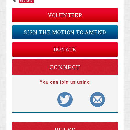
Indiana
VOLUNTEER
SIGN THE MOTION TO AMEND
DONATE
CONNECT
You can join us using
PULSE