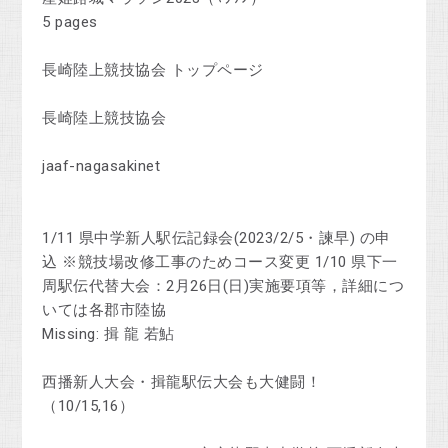
5 pages
長崎陸上競技協会 トップページ
長崎陸上競技協会
jaaf-nagasakinet
1/11 県中学新人駅伝記録会(2023/2/5・諫早) の申
込 ※競技場改修工事のためコース変更 1/10 県下一
周駅伝代替大会：2月26日(日)実施要項等，詳細につ
いては各郡市陸協
Missing: 揖 ‎龍 ‎若鮎
西播新人大会・揖龍駅伝大会も大健闘！
（10/15,16）