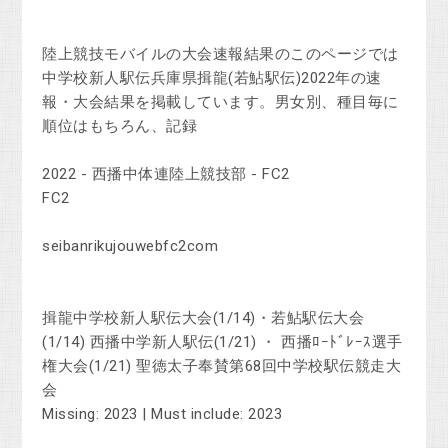
陸上競技モバイルの大会速報結果のこのページでは
中学校新人駅伝兵庫県揖龍(若鮎駅伝)2022年の速
報・大会結果を掲載しています。男女別、種目毎に
順位はもちろん、記録
2022 - 西播中体連陸上競技部 - FC2
FC2
seibanrikujouwebfc2com
揖龍中学校新人駅伝大会(1/14)・若鮎駅伝大会
(1/14) 西播中学新人駅伝(1/21) ・ 西播ﾛｰﾄﾞﾚｰｽ選手
権大会(1/21) 聖徳太子奉賛第68回中学校駅伝競走大
会
Missing: 2023 ‎| Must include: 2023