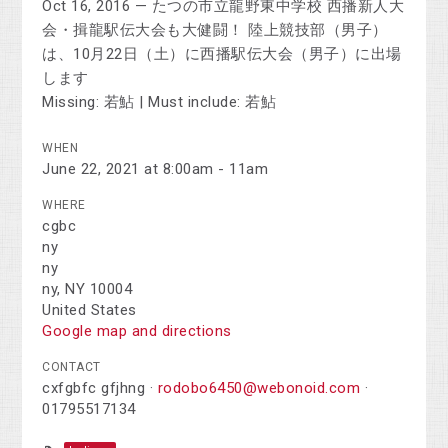
Oct 16, 2016 — たつの市立龍野東中学校 西播新人大
会・揖龍駅伝大会も大健闘！ 陸上競技部（男子）
は、10月22日（土）に西播駅伝大会（男子）に出場
します
Missing: 若鮎 ‎| Must include: 若鮎
WHEN
June 22, 2021 at 8:00am - 11am
WHERE
cgbc
ny
ny
ny, NY 10004
United States
Google map and directions
CONTACT
cxfgbfc gfjhng ·
rodobo6450@webonoid.com
·
01795517134