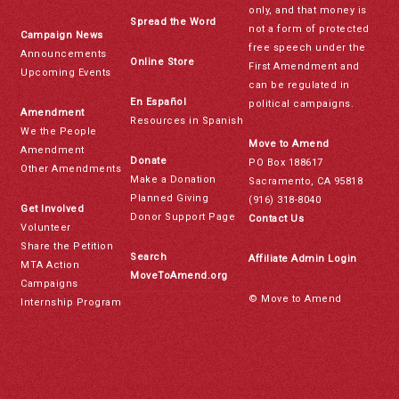
only, and that money is
Spread the Word
not a form of protected
Campaign News
free speech under the
Announcements
Online Store
First Amendment and
Upcoming Events
can be regulated in
En Español
political campaigns.
Amendment
Resources in Spanish
We the People
Move to Amend
Amendment
Donate
PO Box 188617
Other Amendments
Make a Donation
Sacramento, CA 95818
Planned Giving
(916) 318-8040
Get Involved
Donor Support Page
Contact Us
Volunteer
Share the Petition
Search
Affiliate Admin Login
MTA Action
MoveToAmend.org
Campaigns
© Move to Amend
Internship Program