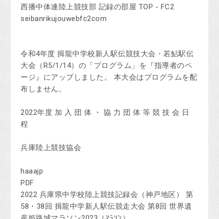
西播中体連陸上競技部 記録の部屋 TOP - FC2
seibanrikujouwebfc2com
令和4年度 揖龍中学校新人駅伝競技大会・若鮎駅伝
大会（R5/1/14）の「プログラム」を『指導者のペ
ージ』にアップしました。 本大会はプログラムを配
布しません。
2022年度 加 入 団 体 ・ 協 力 団 体 等 競 技 会 日
程
兵庫陸上競技協会
haaajp
PDF
2022 兵庫県中学校陸上競技記録会（神戸地区） 第
58・38回 揖龍中学新人駅伝競走大会 第8回 世界遺
産姫路城マラソン2023（ﾏﾗｿﾝ）