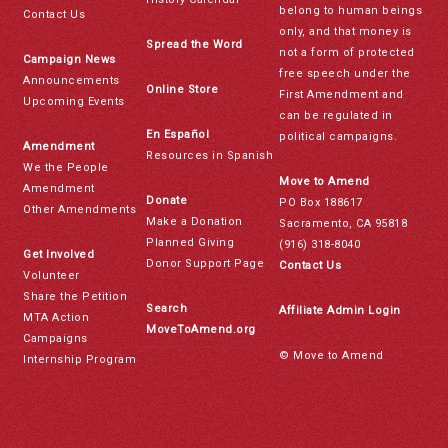
belong to human beings
Contact Us
only, and that money is
Spread the Word
not a form of protected
Campaign News
free speech under the
Announcements
Online Store
First Amendment and
Upcoming Events
can be regulated in
En Español
political campaigns.
Amendment
Resources in Spanish
We the People
Move to Amend
Amendment
Donate
PO Box 188617
Other Amendments
Make a Donation
Sacramento, CA 95818
Planned Giving
(916) 318-8040
Get Involved
Donor Support Page
Contact Us
Volunteer
Share the Petition
Search
Affiliate Admin Login
MTA Action
MoveToAmend.org
Campaigns
© Move to Amend
Internship Program