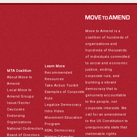
Move to Amend is a
coalition of hundreds of
organizations and
hundreds of thousands
of individuals committed
to social and economic
Learn More
justice, ending
MTA Coalition
Recommended
corporate rule, and
About Move to
Resources
building a vibrant
Amend
Take Action Toolkit
democracy that is
Local Move to
Examples of Corporate
genuinely accountable
Amend Groups
Rule
to the people, not
Issue/Sector
Legalize Democracy
corporate interests. We
Caucuses
Intro Video
call for an amendment
Endorsing
Movement Education
to the US Constitution to
Organizations
Program
unequivocally state that
National Codirectors
REAL Democracy
inalienable rights
Board of Directors
History Calendar