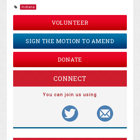
Indiana
VOLUNTEER
SIGN THE MOTION TO AMEND
DONATE
CONNECT
You can join us using