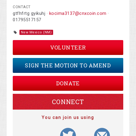
CONTACT
gtfhfrtg gyikuhj ·
kocima3137@cnxcoin.com
·
01795517157
New Mexico (NM)
VOLUNTEER
SIGN THE MOTION TO AMEND
DONATE
CONNECT
You can join us using