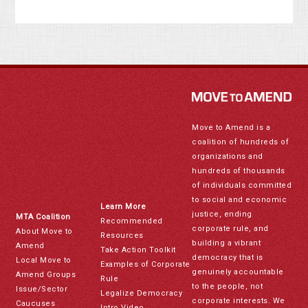
Move to Amend is a
coalition of hundreds of
organizations and
hundreds of thousands
of individuals committed
to social and economic
Learn More
justice, ending
MTA Coalition
Recommended
corporate rule, and
About Move to
Resources
building a vibrant
Amend
Take Action Toolkit
democracy that is
Local Move to
Examples of Corporate
genuinely accountable
Amend Groups
Rule
to the people, not
Issue/Sector
Legalize Democracy
corporate interests. We
Caucuses
Intro Video