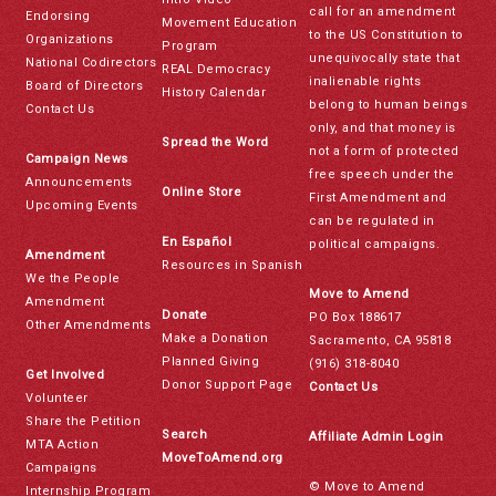
call for an amendment
Endorsing
Movement Education
to the US Constitution to
Organizations
Program
unequivocally state that
National Codirectors
REAL Democracy
inalienable rights
Board of Directors
History Calendar
belong to human beings
Contact Us
only, and that money is
Spread the Word
not a form of protected
Campaign News
free speech under the
Announcements
Online Store
First Amendment and
Upcoming Events
can be regulated in
En Español
political campaigns.
Amendment
Resources in Spanish
We the People
Move to Amend
Amendment
Donate
PO Box 188617
Other Amendments
Make a Donation
Sacramento, CA 95818
Planned Giving
(916) 318-8040
Get Involved
Donor Support Page
Contact Us
Volunteer
Share the Petition
Search
Affiliate Admin Login
MTA Action
MoveToAmend.org
Campaigns
© Move to Amend
Internship Program