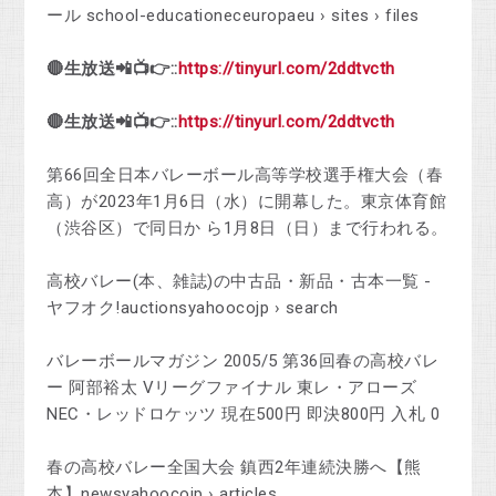
ール school-educationeceuropaeu › sites › files
🔴生放送📲📺👉::
https://tinyurl.com/2ddtvcth
🔴生放送📲📺👉::
https://tinyurl.com/2ddtvcth
第66回全日本バレーボール高等学校選手権大会（春
高）が2023年1月6日（水）に開幕した。東京体育館
（渋谷区）で同日か ら1月8日（日）まで行われる。
高校バレー(本、雑誌)の中古品・新品・古本一覧 -
ヤフオク!auctionsyahoocojp › search
バレーボールマガジン 2005/5 第36回春の高校バレ
ー 阿部裕太 Vリーグファイナル 東レ・アローズ
NEC・レッドロケッツ 現在500円 即決800円 入札 0
春の高校バレー全国大会 鎮西2年連続決勝へ【熊
本】newsyahoocojp › articles