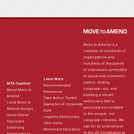
Move to Amend is a
coalition of hundreds of
organizations and
hundreds of thousands
of individuals committed
to social and economic
Learn More
justice, ending
MTA Coalition
Recommended
corporate rule, and
About Move to
Resources
building a vibrant
Amend
Take Action Toolkit
democracy that is
Local Move to
Examples of Corporate
genuinely accountable
Amend Groups
Rule
to the people, not
Issue/Sector
Legalize Democracy
corporate interests. We
Caucuses
Intro Video
call for an amendment
Endorsing
Movement Education
to the US Constitution to
Organizations