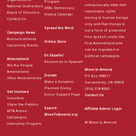
Program
unequivocally state that
National Codirectors
REAL Democracy
inalienable rights
Board of Directors
History Calendar
belong to human beings
Contact Us
only, and that money is
Spread the Word
not a form of protected
Campaign News
free speech under the
Announcements
Online Store
First Amendment and
Upcoming Events
can be regulated in
En Español
political campaigns.
Amendment
Resources in Spanish
We the People
Move to Amend
Amendment
Donate
PO Box 188617
Other Amendments
Make a Donation
Sacramento, CA 95818
Planned Giving
(916) 318-8040
Get Involved
Donor Support Page
Contact Us
Volunteer
Share the Petition
Search
Affiliate Admin Login
MTA Action
MoveToAmend.org
Campaigns
© Move to Amend
Internship Program