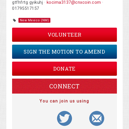
gtfhfrtg gyikuhj ·
kocima3137@cnxcoin.com
·
01795517157
New Mexico (NM)
VOLUNTEER
SIGN THE MOTION TO AMEND
DONATE
CONNECT
You can join us using