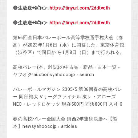
🔴生放送📲📺👉::
https://tinyurl.com/2ddtvcth
🔴生放送📲📺👉::
https://tinyurl.com/2ddtvcth
第66回全日本バレーボール高等学校選手権大会（春
高）が2023年1月6日（水）に開幕した。東京体育館
（渋谷区）で同日か ら1月8日（日）まで行われる。
高校バレー(本、雑誌)の中古品・新品・古本一覧 -
ヤフオク!auctionsyahoocojp › search
バレーボールマガジン 2005/5 第36回春の高校バレ
ー 阿部裕太 Vリーグファイナル 東レ・アローズ
NEC・レッドロケッツ 現在500円 即決800円 入札 0
春の高校バレー全国大会 鎮西2年連続決勝へ【熊
本】newsyahoocojp › articles