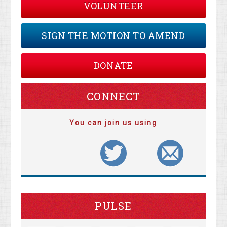
VOLUNTEER
SIGN THE MOTION TO AMEND
DONATE
CONNECT
You can join us using
PULSE