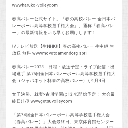
wwwharuko-volleycom
春高バレー公式サイト。「春の高校バレー 全日本バ
レーボール高等学校選手権大会」、通称「春高バレ
ー」の最新情報をいち早くお届けします！
!√テレビ放送【生NHK!!】春の高校バレー 生中継 生
放送 無料 wwwmovetoamendorg spri
春高バレー2023｜日程・放送予定・ライブ配信・出
場選手 第75回全日本バレーボール高等学校選手権大
会（ジャパネット杯春の高校バレー）が1月4日
女子決勝、就実×古川学園は13:45開始予定！ 大会最
終日(1/9 wwwgetsuvolleycom
「第74回全日本バレーボール高等学校選手権大会
（春高バレー）」大会最終日、東京体育館センター