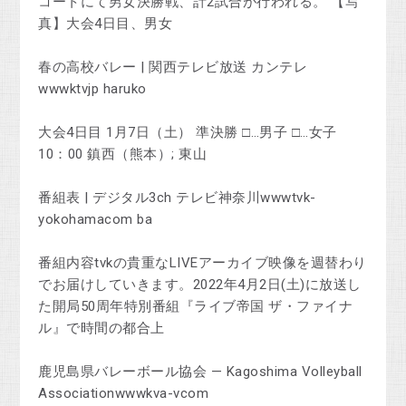
コートにて男女決勝戦、計2試合が行われる。 【写
真】大会4日目、男女
春の高校バレー | 関西テレビ放送 カンテレ
wwwktvjp haruko
大会4日目 1月7日（土） 準決勝 □…男子 □…女子
10：00 鎮西（熊本）; 東山
番組表 | デジタル3ch テレビ神奈川wwwtvk-
yokohamacom ba
番組内容tvkの貴重なLIVEアーカイブ映像を週替わり
でお届けしていきます。2022年4月2日(土)に放送し
た開局50周年特別番組『ライブ帝国 ザ・ファイナ
ル』で時間の都合上
鹿児島県バレーボール協会 — Kagoshima Volleyball
Associationwwwkva-vcom