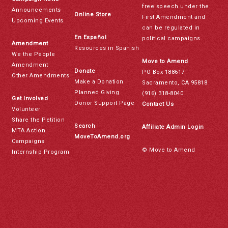
free speech under the
Announcements
Online Store
First Amendment and
Upcoming Events
can be regulated in
En Español
political campaigns.
Amendment
Resources in Spanish
We the People
Move to Amend
Amendment
Donate
PO Box 188617
Other Amendments
Make a Donation
Sacramento, CA 95818
Planned Giving
(916) 318-8040
Get Involved
Donor Support Page
Contact Us
Volunteer
Share the Petition
Search
Affiliate Admin Login
MTA Action
MoveToAmend.org
Campaigns
© Move to Amend
Internship Program