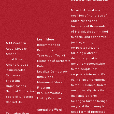
Move to Amend is a
coalition of hundreds of
organizations and
hundreds of thousands
of individuals committed
to social and economic
Learn More
justice, ending
MTA Coalition
Recommended
corporate rule, and
About Move to
Resources
building a vibrant
Amend
Take Action Toolkit
democracy that is
Local Move to
Examples of Corporate
genuinely accountable
Amend Groups
Rule
to the people, not
Issue/Sector
Legalize Democracy
corporate interests. We
Caucuses
Intro Video
call for an amendment
Endorsing
Movement Education
to the US Constitution to
Organizations
Program
unequivocally state that
National Codirectors
REAL Democracy
inalienable rights
Board of Directors
History Calendar
belong to human beings
Contact Us
only, and that money is
Spread the Word
not a form of protected
Campaign News