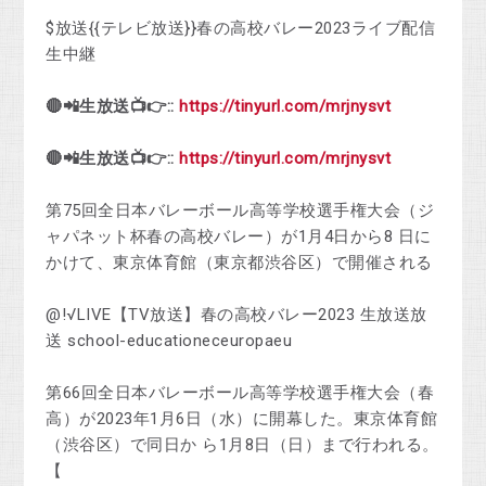
$放送{{テレビ放送}}春の高校バレー2023ライブ配信
生中継
🔴📲生放送📺👉::
https://tinyurl.com/mrjnysvt
🔴📲生放送📺👉::
https://tinyurl.com/mrjnysvt
第75回全日本バレーボール高等学校選手権大会（ジ
ャパネット杯春の高校バレー）が1月4日から8 日に
かけて、東京体育館（東京都渋谷区）で開催される
@!√LIVE【TV放送】春の高校バレー2023 生放送放
送 school-educationeceuropaeu
第66回全日本バレーボール高等学校選手権大会（春
高）が2023年1月6日（水）に開幕した。東京体育館
（渋谷区）で同日か ら1月8日（日）まで行われる。
【