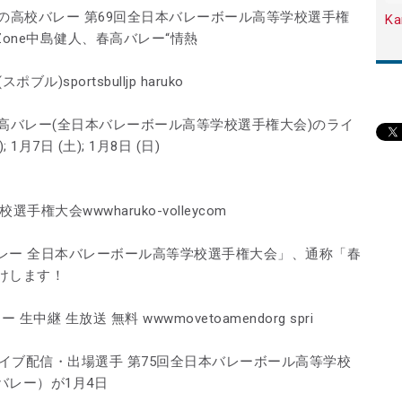
の高校バレー 第69回全日本バレーボール高等学校選手権
Ka
 Zone中島健人、春高バレー“情熱
)sportsbulljp haruko
高バレー(全日本バレーボール高等学校選手権大会)のライ
; 1月7日 (土); 1月8日 (日)
大会wwwharuko-volleycom
レー 全日本バレーボール高等学校選手権大会」、通称「春
けします！
中継 生放送 無料 wwwmovetoamendorg spri
ライブ配信・出場選手 第75回全日本バレーボール高等学校
バレー）が1月4日