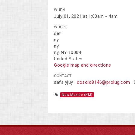
WHEN
July 01, 2021 at 1:00am - 4am
WHERE
sef
ny
ny
ny, NY 10004
United States
Google map and directions
CONTACT
safs yjuy ·
cosolo8146@prolug.com
· 
New Mexico (NM)