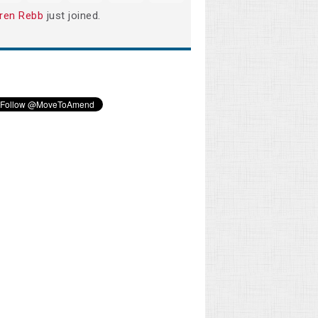
ren Rebb
just joined.