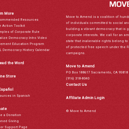
rn More
Move to Amend is a coalition of hund
ommended Resources
of individuals committed to social a
e Action Toolkit
building a vibrant democracy that is 
mples of Corporate Rule
corporate interests. We call for an a
alize Democracy Intro Video
state that inalienable rights belong 
ement Education Program
of protected free speech under the F
L Democracy History Calendar
campaigns.
ead the Word
Move to Amend
PO Box 188617 Sacramento, CA 95818
ine Store
(916) 318-8040
Contact Us
Español
ources in Spanish
Affiliate Admin Login
ate
© Move to Amend
e a Donation
nned Giving
or Support Page