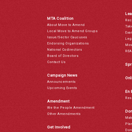
Lea
MTA Coalition
Rec
About Move to Amend
Tak
Local Move to Amend Groups
Exa
Issue/Sector Caucuses
Leg
Endorsing Organizations
Mov
National Codirectors
REA
Board of Directors
Contact Us
Spr
Campaign News
Onl
Announcements
Upcoming Events
En 
Res
Amendment
We the People Amendment
Don
Other Amendments
Mak
Pla
Get Involved
Don