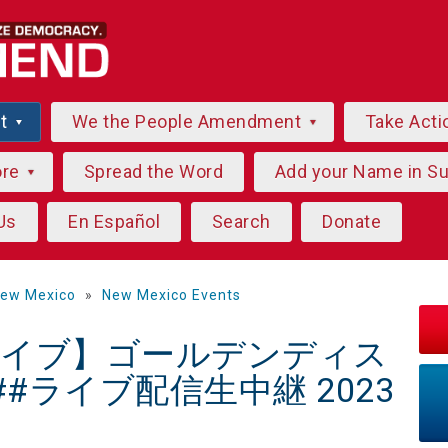
ut
We the People Amendment
Take Acti
ore
Spread the Word
Add your Name in S
Us
En Español
Search
Donate
ew Mexico
»
New Mexico Events
CHライブ】ゴールデンディス
##ライブ配信生中継 2023