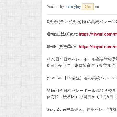
Posted by
safs yjuy
on
0pc
$放送{{テレビ放送}}春の高校バレー2
🔴📲生放送📺👉::
https://tinyurl.com/
🔴📲生放送📺👉::
https://tinyurl.com/
第75回全日本バレーボール高等学校選
8 日にかけて、東京体育館（東京都渋
@!√LIVE【TV放送】春の高校バレー2023 生
第66回全日本バレーボール高等学校選
体育館（渋谷区）で同日か ら1月8日
Sexy Zone中島健人、春高バレー“情熱キ