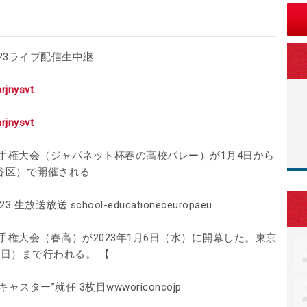
023ライブ配信生中継
mrjnysvt
mrjnysvt
手権大会（ジャパネット杯春の高校バレー）が1月4日から
谷区）で開催される
放送放送 school-educationeceuropaeu
手権大会（春高）が2023年1月6日（水）に開幕した。東京
（日）まで行われる。 【
ャスター”就任 3枚目wwworiconcojp