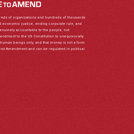
reds of organizations and hundreds of thousands
nd economic justice, ending corporate rule, and
genuinely accountable to the people, not
mendment to the US Constitution to unequivocally
to human beings only, and that money is not a form
irst Amendment and can be regulated in political