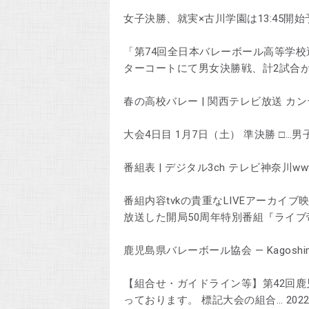
女子決勝、就実×古川学園は13:45開始予定！ 
「第74回全日本バレーボール高等学
ターコートにて男女決勝戦、計2試合が
春の高校バレー | 関西テレビ放送 カンテレw
大会4日目 1月7日（土） 準決勝 □…男子
番組表 | デジタル3ch テレビ神奈川wwwtv
番組内容tvkの貴重なLIVEアーカイブ
放送した開局50周年特別番組『ライブ
鹿児島県バレーボール協会 — Kagoshima Vol
【組合せ・ガイドライン等】第42回鹿
っております。 標記大会の組合… 2022年