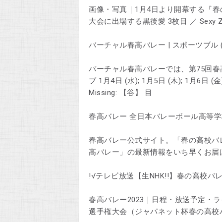
画像・写真｜1月4日より開幕する『春
大会に出場する黒後愛 3枚目 ／ Sexy
バーチャル春高バレー | スポーツブル (スポブル
バーチャル春高バレーでは、第75回春
ブ 1月4日 (水); 1月5日 (木); 1月6日 (金)
Missing: 【谷】 ‎目
春高バレー 全日本バレーボール高等学校選手権
春高バレー公式サイト。「春の高校バ
高バレー」の最新情報をいち早くお届
!√テレビ放送【生NHK!!】春の高校バレー 生
春高バレー2023｜日程・放送予定・
選手権大会（ジャパネット杯春の高校