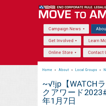
Campaign News
Abo
Get Involved
Learn M
Online Store
Contact 
Home
»
About
»
Local Groups
»
N
~√!jp【WAT
クアワード2023
年1月7日