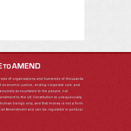
reds of organizations and hundreds of thousands
nd economic justice, ending corporate rule, and
genuinely accountable to the people, not
mendment to the US Constitution to unequivocally
to human beings only, and that money is not a form
irst Amendment and can be regulated in political