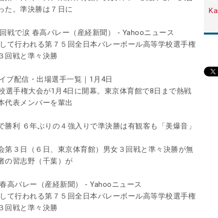
った。準決勝は７日に
Ka
戦で涙 春高バレー（産経新聞） - Yahooニュース
として行われる第７５回全日本バレーボール高等学校選手権
３回戦と準々決勝
ライブ配信・出場選手一覧｜1月4日
校選手権大会が1月4日に開幕。東京体育館で8日まで熱戦
本代表メンバーを輩出
で勝利 ６年ぶりの４強入りで準決勝は有観客も「美爆音」
会第３日（６日、東京体育館）男女３回戦と準々決勝が無
者の習志野（千葉）が
高バレー（産経新聞） - Yahooニュース
として行われる第７５回全日本バレーボール高等学校選手権
３回戦と準々決勝