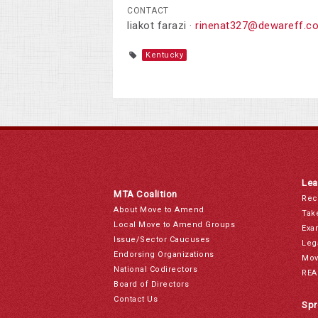
CONTACT
liakot farazi ·
rinenat327@dewareff.c
Kentucky
Lea
MTA Coalition
Rec
About Move to Amend
Tak
Local Move to Amend Groups
Exa
Issue/Sector Caucuses
Leg
Endorsing Organizations
Mov
National Codirectors
REA
Board of Directors
Contact Us
Spr