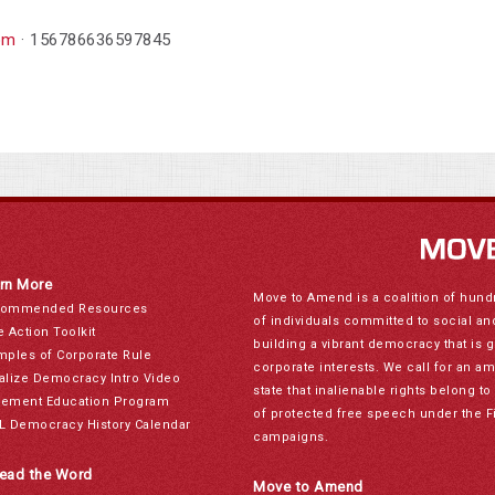
om
· 156786636597845
rn More
Move to Amend is a coalition of hund
ommended Resources
of individuals committed to social a
e Action Toolkit
building a vibrant democracy that is 
mples of Corporate Rule
corporate interests. We call for an a
alize Democracy Intro Video
state that inalienable rights belong 
ement Education Program
of protected free speech under the F
L Democracy History Calendar
campaigns.
ead the Word
Move to Amend