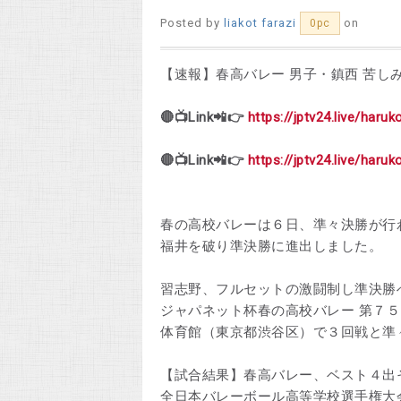
Posted by
liakot farazi
on
0pc
【速報】春高バレー 男子・鎮西 苦しみ
🔴📺Link📲👉
https://jptv24.live/haruk
🔴📺Link📲👉
https://jptv24.live/haruk
春の高校バレーは６日、準々決勝が行
福井を破り準決勝に進出しました。
習志野、フルセットの激闘制し準決勝
ジャパネット杯春の高校バレー 第７
体育館（東京都渋谷区）で３回戦と準
【試合結果】春高バレー、ベスト４出
全日本バレーボール高等学校選手権大