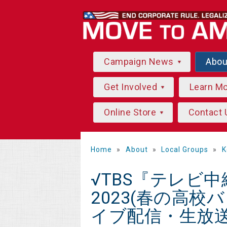
Campaign News
Abo
Get Involved
Learn M
Online Store
Contact 
Home
»
About
»
Local Groups
»
K
√TBS『テレビ
2023(春の高校バレ
イブ配信・生放送