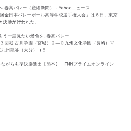
春高バレー（産経新聞） - Yahooニュース
５回全日本バレーボール高等学校選手権大会」は６日、東京
々決勝が行われた。
もう一度見たい景色を…春高バレー
子３回戦 古川学園（宮城）２―０九州文化学園（長崎）▽
東九州龍谷（大分）（５
みながらも準決勝進出【熊本】｜FNNプライムオンライン