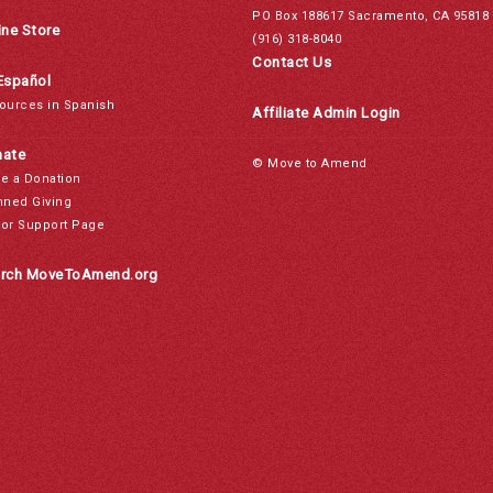
PO Box 188617 Sacramento, CA 95818
ine Store
(916) 318-8040
Contact Us
Español
ources in Spanish
Affiliate Admin Login
ate
© Move to Amend
e a Donation
nned Giving
or Support Page
rch MoveToAmend.org