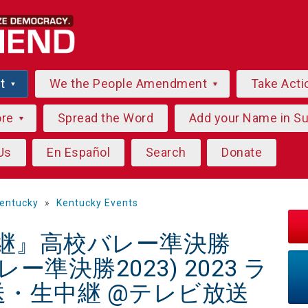
ut
We the People Amendment
Take Acti
ore
Spread the Word
Add your Name in S
Us
En Español
Search
Donate
entucky
»
Kentucky Events
中継』高校バレー準決勝
ー準決勝2023) 2023 ラ
・生中継 @テレビ放送