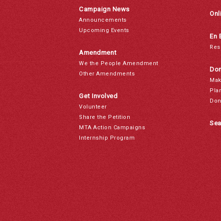
Campaign News
Onl
Announcements
Upcoming Events
En 
Res
Amendment
We the People Amendment
Don
Other Amendments
Mak
Pla
Get Involved
Don
Volunteer
Share the Petition
Sea
MTA Action Campaigns
Internship Program