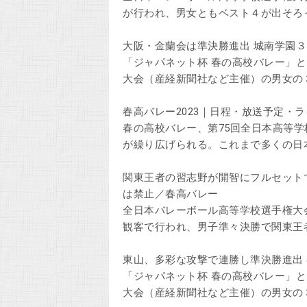
が行われ、男女ともベスト４が出そろ
大阪・金蘭会は準決勝進出 城南学園３回
「ジャパネット杯 春の高校バレー」
大会（産経新聞社など主催）の男女の
春高バレー2023｜日程・放送予定・
春の高校バレー、第75回全日本高等学
が繰り広げられる。これまで多くの日
関東王者の習志野が開智にフルセット
は禁止／春高バレー
全日本バレーボール高等学校選手権大
観客で行われ、男子準々決勝で関東王
東山、多彩な攻撃で連勝し準決勝進出 春
「ジャパネット杯 春の高校バレー」
大会（産経新聞社など主催）の男女の