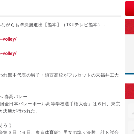
ながらも準決勝進出【熊本】（TKUテレビ熊本） -
o-volley/
o-volley/
われ熊本代表の男子・鎮西高校がフルセットの末福井工大
へ 春高バレー
５回全日本バレーボール高等学校選手権大会」は６日、東京
々決勝が行われた。
そろう
会第３日（６日、東京体育館）男女の準々決勝、計８試合