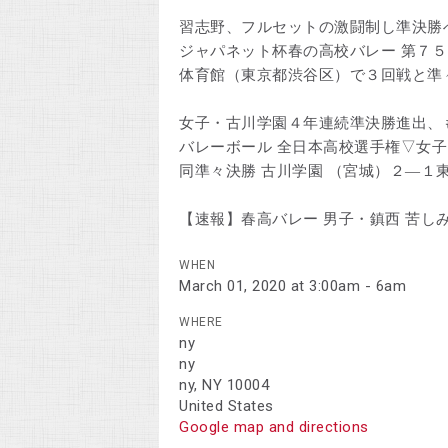
習志野、フルセットの激闘制し準決勝へ 
ジャパネット杯春の高校バレー 第７
体育館（東京都渋谷区）で３回戦と準
女子・古川学園４年連続準決勝進出、
バレーボール 全日本高校選手権▽女
同準々決勝 古川学園 （宮城）２―１
【速報】春高バレー 男子・鎮西 苦し
WHEN
March 01, 2020 at 3:00am - 6am
WHERE
ny
ny
ny, NY 10004
United States
Google map and directions