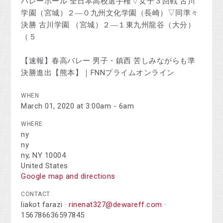
バレーボール 全日本高校選手権▽女子３回戦 古川
学園（宮城）２―０九州文化学園（長崎）▽同準々
決勝 古川学園 （宮城）２―１東九州龍谷（大分）
（５
【速報】春高バレー 男子・鎮西 苦しみながらも準
決勝進出【熊本】｜FNNプライムオンライン
WHEN
March 01, 2020 at 3:00am - 6am
WHERE
ny
ny
ny, NY 10004
United States
Google map and directions
CONTACT
liakot farazi ·
rinenat327@dewareff.com
·
156786636597845