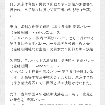
日、東京体育館）男女３回戦と準々決勝が無観客で
行われ、男子準々決勝で関東王者の習志野（千葉）
が
東山、多彩な攻撃で連勝し準決勝進出 春高バレー
（産経新聞） - Yahooニュース
「ジャパネット杯 春の高校バレー」として行われる
第７５回全日本バレーボール高等学校選手権大会
（産経新聞社など主催）の男女の３回戦と準々決勝
習志野、フルセットの激闘制し準決勝へ 春高バレー
（産経新聞） - Yahooニュース
ジャパネット杯春の高校バレー 第７５回全日本バレ
ーボール高等学校選手権大会」は６日、東京体育館
（東京都渋谷区）で３回戦と準々決勝が行われた。
女子・古川学園４年連続準決勝進出、もう一度見た
い景色を…春高バレー