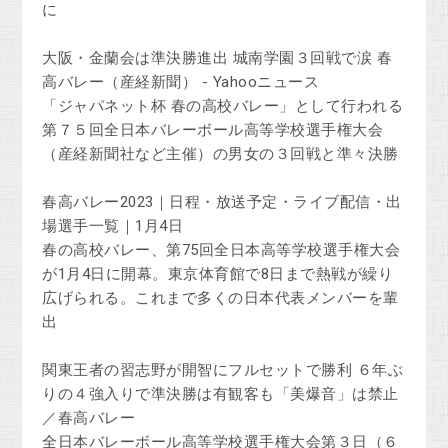
に
大阪・金蘭会は準決勝進出 城南学園３回戦で涙 春
高バレー（産経新聞） - Yahooニュース
「ジャパネット杯 春の高校バレー」として行われる
第７５回全日本バレーボール高等学校選手権大会
（産経新聞社など主催）の男女の３回戦と準々決勝
春高バレー2023｜日程・放送予定・ライブ配信・出
場選手一覧｜1月4日
春の高校バレー、第75回全日本高等学校選手権大会
が1月4日に開幕。東京体育館で8日まで熱戦が繰り
広げられる。これまで多くの日本代表メンバーを輩
出
関東王者の習志野が開智にフルセットで勝利 ６年ぶ
りの４強入りで準決勝は有観客も「美爆音」は禁止
／春高バレー
全日本バレーボール高等学校選手権大会第３日（６