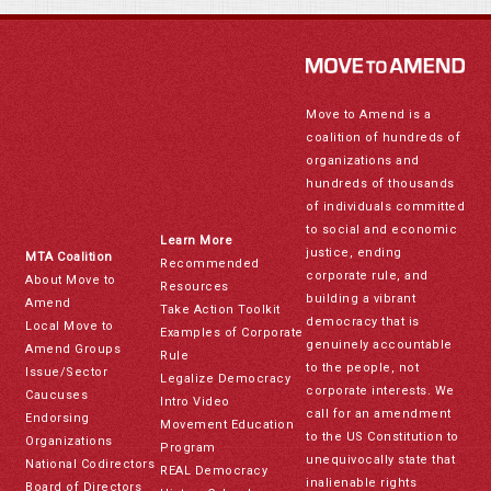
Move to Amend is a
coalition of hundreds of
organizations and
hundreds of thousands
of individuals committed
to social and economic
Learn More
justice, ending
MTA Coalition
Recommended
corporate rule, and
About Move to
Resources
building a vibrant
Amend
Take Action Toolkit
democracy that is
Local Move to
Examples of Corporate
genuinely accountable
Amend Groups
Rule
to the people, not
Issue/Sector
Legalize Democracy
corporate interests. We
Caucuses
Intro Video
call for an amendment
Endorsing
Movement Education
to the US Constitution to
Organizations
Program
unequivocally state that
National Codirectors
REAL Democracy
inalienable rights
Board of Directors