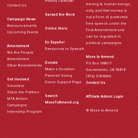
History Calendar
belong to human beings
Contact Us
only, and that money is
Spread the Word
not a form of protected
Campaign News
free speech under the
Announcements
Online Store
First Amendment and
Upcoming Events
can be regulated in
En Español
political campaigns.
Amendment
Resources in Spanish
We the People
Move to Amend
Amendment
Donate
PO Box 188617
Other Amendments
Make a Donation
Sacramento, CA 95818
Planned Giving
(916) 318-8040
Get Involved
Donor Support Page
Contact Us
Volunteer
Share the Petition
Search
Affiliate Admin Login
MTA Action
MoveToAmend.org
Campaigns
© Move to Amend
Internship Program