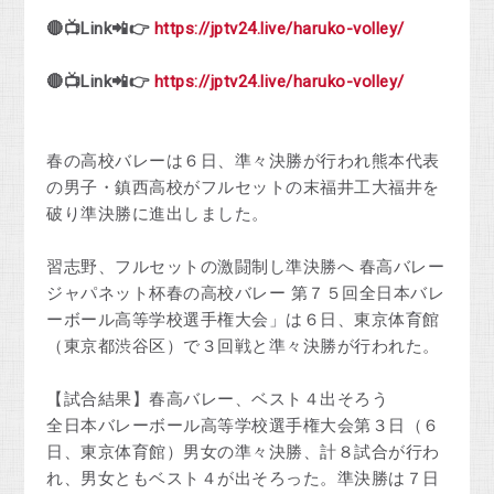
🔴📺Link📲👉
https://jptv24.live/haruko-volley/
🔴📺Link📲👉
https://jptv24.live/haruko-volley/
春の高校バレーは６日、準々決勝が行われ熊本代表
の男子・鎮西高校がフルセットの末福井工大福井を
破り準決勝に進出しました。
習志野、フルセットの激闘制し準決勝へ 春高バレー
ジャパネット杯春の高校バレー 第７５回全日本バレ
ーボール高等学校選手権大会」は６日、東京体育館
（東京都渋谷区）で３回戦と準々決勝が行われた。
【試合結果】春高バレー、ベスト４出そろう
全日本バレーボール高等学校選手権大会第３日（６
日、東京体育館）男女の準々決勝、計８試合が行わ
れ、男女ともベスト４が出そろった。準決勝は７日