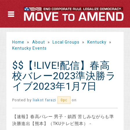
Home
»
About
»
Local Groups
»
Kentucky
»
Kentucky Events
$$【!LIVE!配信】春高
校バレー2023準決勝ラ
イブ2023年1月7日
Posted by
liakot farazi
on
0pc
【速報】春高バレー 男子・鎮西 苦しみながらも準
決勝進出【熊本】（TKUテレビ熊本） -