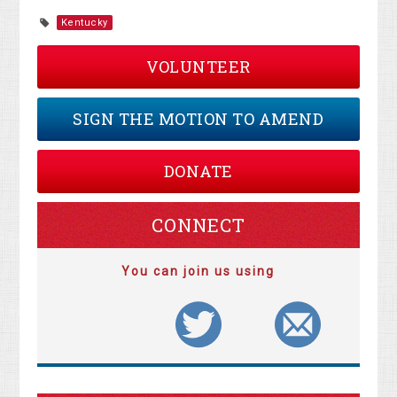
Kentucky
VOLUNTEER
SIGN THE MOTION TO AMEND
DONATE
CONNECT
You can join us using