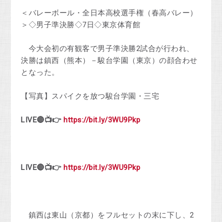
＜バレーボール・全日本高校選手権（春高バレー）
＞◇男子準決勝◇7日◇東京体育館
今大会初の有観客で男子準決勝2試合が行われ、
決勝は鎮西（熊本）－駿台学園（東京）の顔合わせ
となった。
【写真】スパイクを放つ駿台学園・三宅
LIVE🔴📺👉
https://bit.ly/3WU9Pkp
LIVE🔴📺👉
https://bit.ly/3WU9Pkp
鎮西は東山（京都）をフルセットの末に下し、2