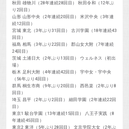
秋田 雄物川（28年連続28回目） 秋田令和（12年ぶ
り2回目）
山形 山形中央（2年連続20回目） 米沢中央（3年連
続12回目）
宮城 東北（3年ぶり31回目） 古川学園（18年連続43
回目）
福島 相馬（3年ぶり22回目） 郡山女大附（7年連続
24回目）
茨城 土浦日大（2年ぶり13回目） ウェルネス（初出
場）
栃木 足利大附（4年連続42回目） 宇中女・宇中央
（56年ぶり4回目）
群馬 桐生市商（9年ぶり20回目） 西邑楽（2年ぶり8
回目）
埼玉 昌平（2年ぶり2回目） 細田学園（2年連続22回
目）
東京1 駿台学園（13年連続15回目） 八王子実践（8
年連続45回目）
東京2 東洋（5年ぶり28回目） 文京学院大女（2年ぶ