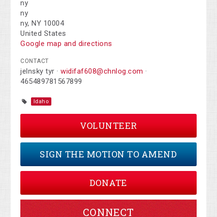
ny
ny
ny, NY 10004
United States
Google map and directions
CONTACT
jelnsky tyr ·
widifaf608@chnlog.com
·
465489781567899
Idaho
VOLUNTEER
SIGN THE MOTION TO AMEND
DONATE
CONNECT