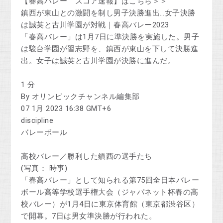
【春高バレー スコア速報】はこちら＞＞
鎮西が東山との激闘を制し男子決勝進出…女子決勝
は誠英と古川学園が対戦｜春高バレー2023
「春高バレー」は1月7日に準決勝を実施した。男子
は駿台学園が習志野を、鎮西が東山を下して決勝進
出。女子は誠英と古川学園が決勝に進んだ。
1 分
By オリンピックチャンネル編集部
07 1月 2023 16:38 GMT+6
discipline
バレーボール
高校バレー／勝利した鎮西の選手たち
(写真： 時事)
「春高バレー」として知られる第75回全日本バレー
ボール高等学校選手権大会（ジャパネット杯春の高
校バレー）が1月4日に東京体育館（東京都渋谷区）
で開幕。7日は男女準決勝が行われた。