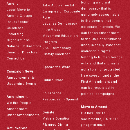
building a vibrant
Amend
Take Action Toolkit
democracy that is
Local Move to
Examples of Corporate
genuinely accountable
Amend Groups
Rule
to the people, not
Issue/Sector
Legalize Democracy
corporate interests. We
Caucuses
Intro Video
call for an amendment
Endorsing
Movement Education
to the US Constitution to
Organizations
Program
unequivocally state that
National Codirectors
REAL Democracy
inalienable rights
Board of Directors
History Calendar
belong to human beings
Contact Us
only, and that money is
Spread the Word
not a form of protected
Campaign News
free speech under the
Announcements
Online Store
First Amendment and
Upcoming Events
can be regulated in
En Español
political campaigns.
Amendment
Resources in Spanish
We the People
Move to Amend
Amendment
Donate
PO Box 188617
Other Amendments
Make a Donation
Sacramento, CA 95818
Planned Giving
(916) 318-8040
Get Involved