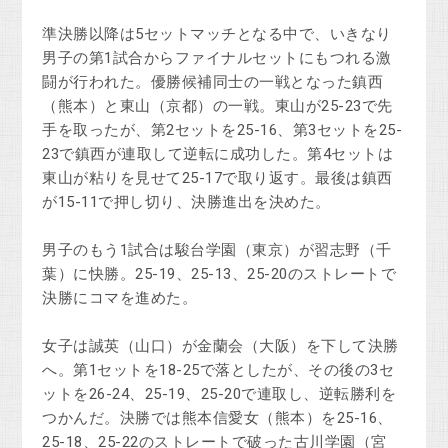
準決勝以降は5セットマッチとなる中で、いきなり
男子の第1試合からファイナルセットにもつれる激
闘が行われた。優勝候補同士の一戦となった鎮西
（熊本）と東山（京都）の一戦。東山が25-23で先
手を取ったが、第2セットを25-16、第3セットを25-
23で鎮西が連取して逆転に成功した。第4セットは
東山が粘りを見せて25-17で取り返す。最後は鎮西
が15-11で押し切り、決勝進出を決めた。
男子のもう1試合は駿台学園（東京）が習志野（千
葉）に快勝。25-19、25-13、25-20のストレートで
決勝にコマを進めた。
女子は誠英（山口）が金蘭会（大阪）を下して決勝
へ。第1セットを18-25で落としたが、その後の3セ
ットを26-24、25-19、25-20で連取し、逆転勝利を
つかんだ。決勝では熊本信愛女（熊本）を25-16、
25-18、25-22のストレートで破った古川学園（宮