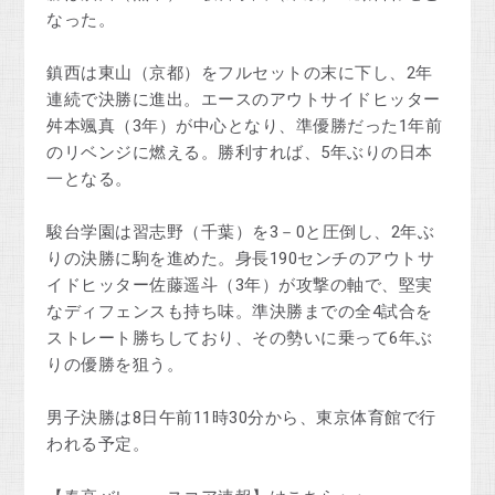
なった。
鎮西は東山（京都）をフルセットの末に下し、2年
連続で決勝に進出。エースのアウトサイドヒッター
舛本颯真（3年）が中心となり、準優勝だった1年前
のリベンジに燃える。勝利すれば、5年ぶりの日本
一となる。
駿台学園は習志野（千葉）を3－0と圧倒し、2年ぶ
りの決勝に駒を進めた。身長190センチのアウトサ
イドヒッター佐藤遥斗（3年）が攻撃の軸で、堅実
なディフェンスも持ち味。準決勝までの全4試合を
ストレート勝ちしており、その勢いに乗って6年ぶ
りの優勝を狙う。
男子決勝は8日午前11時30分から、東京体育館で行
われる予定。