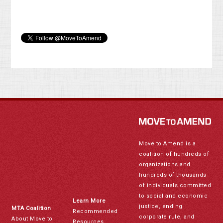
Move to Amend is a
coalition of hundreds of
organizations and
hundreds of thousands
of individuals committed
to social and economic
Learn More
justice, ending
MTA Coalition
Recommended
corporate rule, and
About Move to
Resources