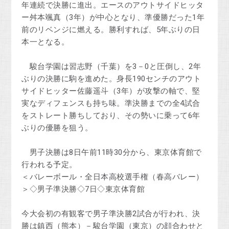
年連続で決勝に進出。エースのアウトサイドヒッタ
ー舛本颯真（3年）が中心となり、準優勝だった1年
前のリベンジに燃える。勝利すれば、5年ぶりの日
本一となる。
駿台学園は習志野（千葉）を3－0と圧倒し、2年
ぶりの決勝に駒を進めた。身長190センチのアウト
サイドヒッター佐藤遥斗（3年）が攻撃の軸で、堅
実なディフェンスも持ち味。準決勝までの全4試合
をストレート勝ちしており、その勢いに乗って6年
ぶりの優勝を狙う。
男子決勝は8日午前11時30分から、東京体育館で
行われる予定。
＜バレーボール・全日本高校選手権（春高バレー）
＞◇男子準決勝◇7日◇東京体育館
今大会初の有観客で男子準決勝2試合が行われ、決
勝は鎮西（熊本）－駿台学園（東京）の顔合わせと