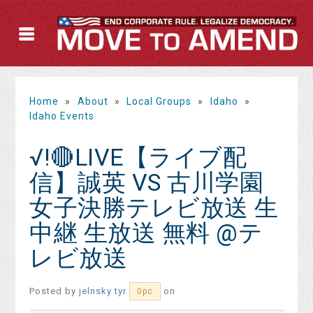
Home
»
About
»
Local Groups
»
Idaho
»
Idaho Events
√!🔴LIVE【ライブ配
信】誠英 VS 古川学園
女子決勝テレビ放送 生
中継 生放送 無料 @テ
レビ放送
Posted by
jelnsky tyr
on
0pc