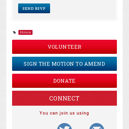
Illinois
VOLUNTEER
SIGN THE MOTION TO AMEND
DONATE
CONNECT
You can join us using