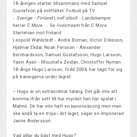
18-åringen startar tillsammans med Samuel
Gustafson på mittfältet.
Fotboll på TV
-
Sverige
-
Finland
LiveFotboll - Landskamper
herrar C More. ... Se
livestream
från C More.
Startelvan mot Finland:
Leopold Wahlstedt - Andre Boman, Victor Eriksson,
Hjalmar Ekdal, Noah Persson - Alexander
Bernhardsson, Samuel Gustafsson, Hugo Larsson,
Yasin Ayari - Moustafa Zeidan, Christoffer Nyman
18-årige Hugo Larsson, född 2004, har tagit för sig
på träningarna under lägret.
– Hugo är en extraordinär talang. Det går inte att
komma ifrån sett till hur mycket han har spelat i
Malmö. De har inte haft en kanonsäsong men man
ska ändå ta en tröja i det laget, säger en imponerad
Janne Andersson.
Vad gillar du bäst med Hugo?