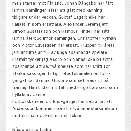
men startar mot Finland. Johan Bångsbo har fått
lämna samlingen efter att gått med känning
tidigare under veckan. Gustaf Lagerbielke har
kallats in som ersättare. Alexander Jeremejeff,
Simon Gustafsson och Hampus Findell har fått
lämna återbud inför samlingen. Christoffer Nyman
och Victor Edvardsen har ersatt. Truppen till årets
januariturne är full av unga spännande spelare.
Framåt tycker jag Asoro och Nanasi ska bli extra
spännande att se, två spelare som har stått för
starka säsonger. Enligt fotbollskanalen on tour-
gänget har Samuel Gustafsson sett vass ut på
träning. Han bildar mittfält med Hugo Larsson, som
hyllats av Janne.
Fotbollskanalen on tour-gänget har bekräftat att
Andersson kommer mönstra två jämnstarka elvor i
matcherna mot Finland och Island.
Några övriga tankar