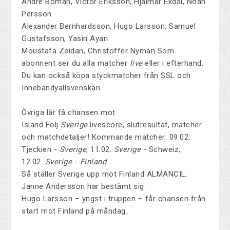
André Boman, Victor Eriksson, Hjalmar Ekdal, Noah
Persson
Alexander Bernhardsson, Hugo Larsson, Samuel
Gustafsson, Yasin Ayari
Moustafa Zeidan, Christoffer Nyman
Som
abonnent ser du alla matcher
live
eller i efterhand.
Du kan också köpa styckmatcher från SSL och
Innebandyallsvenskan.
Övriga lär få chansen mot
Island
Följ
Sverige
livescore, slutresultat, matcher
och matchdetaljer! Kommande matcher: 09.02.
Tjeckien -
Sverige
, 11.02.
Sverige
- Schweiz,
12.02.
Sverige
-
Finland
.
Så ställer Sverige upp mot Finland ALMANCIL.
Janne Andersson har bestämt sig.
Hugo Larsson – yngst i truppen – får chansen från
start mot Finland på måndag.