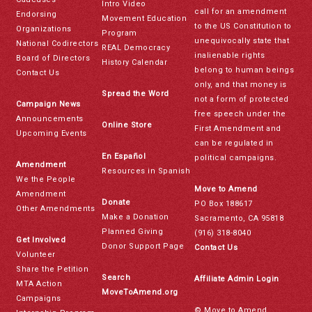
Intro Video
call for an amendment
Endorsing
Movement Education
to the US Constitution to
Organizations
Program
unequivocally state that
National Codirectors
REAL Democracy
inalienable rights
Board of Directors
History Calendar
belong to human beings
Contact Us
only, and that money is
Spread the Word
not a form of protected
Campaign News
free speech under the
Announcements
Online Store
First Amendment and
Upcoming Events
can be regulated in
En Español
political campaigns.
Amendment
Resources in Spanish
We the People
Move to Amend
Amendment
Donate
PO Box 188617
Other Amendments
Make a Donation
Sacramento, CA 95818
Planned Giving
(916) 318-8040
Get Involved
Donor Support Page
Contact Us
Volunteer
Share the Petition
Search
Affiliate Admin Login
MTA Action
MoveToAmend.org
Campaigns
© Move to Amend