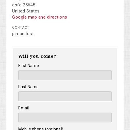
dsfg 25645
United States
Google map and directions
CONTACT
jaman lost
Will you come?
First Name
Last Name
Email
Mobile phone (optional)