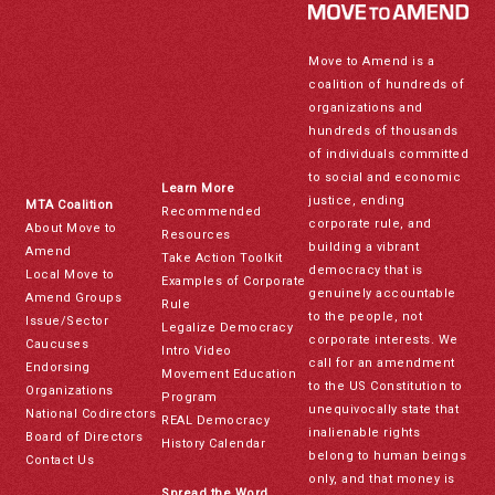
Move to Amend is a
coalition of hundreds of
organizations and
hundreds of thousands
of individuals committed
to social and economic
Learn More
justice, ending
MTA Coalition
Recommended
corporate rule, and
About Move to
Resources
building a vibrant
Amend
Take Action Toolkit
democracy that is
Local Move to
Examples of Corporate
genuinely accountable
Amend Groups
Rule
to the people, not
Issue/Sector
Legalize Democracy
corporate interests. We
Caucuses
Intro Video
call for an amendment
Endorsing
Movement Education
to the US Constitution to
Organizations
Program
unequivocally state that
National Codirectors
REAL Democracy
inalienable rights
Board of Directors
History Calendar
belong to human beings
Contact Us
only, and that money is
Spread the Word