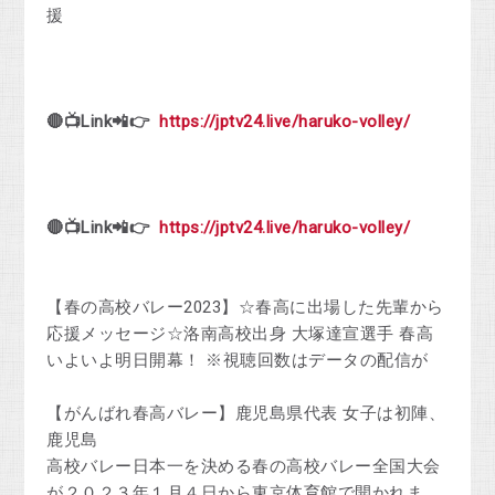
援
🔴📺Link📲👉
https://jptv24.live/haruko-volley/
🔴📺Link📲👉
https://jptv24.live/haruko-volley/
【春の高校バレー2023】☆春高に出場した先輩から
応援メッセージ☆洛南高校出身 大塚達宣選手 春高
いよいよ明日開幕！ ※視聴回数はデータの配信が
【がんばれ春高バレー】鹿児島県代表 女子は初陣、
鹿児島
高校バレー日本一を決める春の高校バレー全国大会
が２０２３年１月４日から東京体育館で開かれま