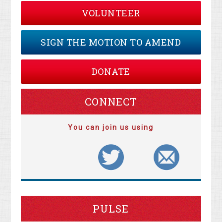
VOLUNTEER
SIGN THE MOTION TO AMEND
DONATE
CONNECT
You can join us using
PULSE