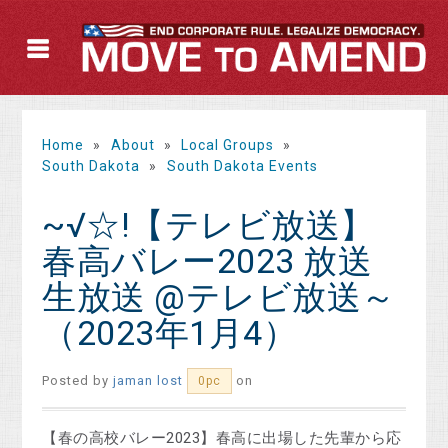
Home
»
About
»
Local Groups
»
South Dakota
»
South Dakota Events
~√☆!【テレビ放送】
春高バレー2023 放送
生放送 @テレビ放送～
（2023年1月4）
Posted by
jaman lost
on
0pc
【春の高校バレー2023】春高に出場した先輩から応