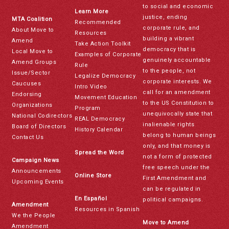
to social and economic
Learn More
justice, ending
MTA Coalition
Recommended
corporate rule, and
About Move to
Resources
building a vibrant
Amend
Take Action Toolkit
democracy that is
Local Move to
Examples of Corporate
genuinely accountable
Amend Groups
Rule
to the people, not
Issue/Sector
Legalize Democracy
corporate interests. We
Caucuses
Intro Video
call for an amendment
Endorsing
Movement Education
to the US Constitution to
Organizations
Program
unequivocally state that
National Codirectors
REAL Democracy
inalienable rights
Board of Directors
History Calendar
belong to human beings
Contact Us
only, and that money is
Spread the Word
not a form of protected
Campaign News
free speech under the
Announcements
Online Store
First Amendment and
Upcoming Events
can be regulated in
En Español
political campaigns.
Amendment
Resources in Spanish
We the People
Move to Amend
Amendment