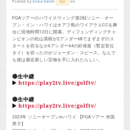
Posted by
boka balok
on
0pc
PGAツアーのハワイスウィング第2戦ソニー・オー
プン・イン・ハワイはオアフ島のワイアラエCCを舞
台に現地時間12日に開幕。ディフェンディングチャ
ンピオンの松山英樹が2アンダー68でまずまずのス
タートを切るなか6アンダー64の好発進（暫定首位
タイ）を切ったのがジョーダン・スピース。なんで
も彼は最近新しい宝物を手に入れたらしい。
🔴生中継
▶️
https://play2tv.live/golftv/
🔴生中継
▶️
https://play2tv.live/golftv/
2023年 ソニーオープンinハワイ 【PGAツアー 米国
男子】