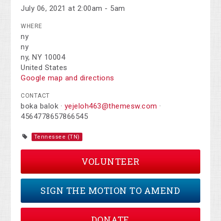
July 06, 2021 at 2:00am - 5am
WHERE
ny
ny
ny, NY 10004
United States
Google map and directions
CONTACT
boka balok ·
yejeloh463@themesw.com
·
4564778657866545
Tennessee (TN)
VOLUNTEER
SIGN THE MOTION TO AMEND
DONATE