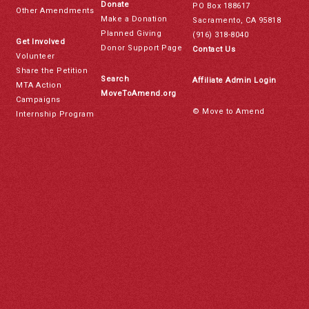
Donate
PO Box 188617
Other Amendments
Make a Donation
Sacramento, CA 95818
Planned Giving
(916) 318-8040
Get Involved
Donor Support Page
Contact Us
Volunteer
Share the Petition
Search
Affiliate Admin Login
MTA Action
MoveToAmend.org
Campaigns
© Move to Amend
Internship Program