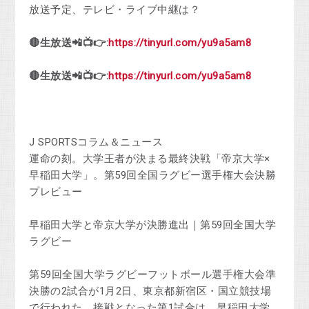
放送予定、テレビ・ライブ中継は？
🔴生放送📲📺👉:
https://tinyurl.com/yu9a5am8
🔴生放送📲📺👉:
https://tinyurl.com/yu9a5am8
J SPORTSコラム＆ニュース
運命の刻。大学王者が決まる最終決戦「帝京大学×
早稲田大学」。第59回全国ラグビー選手権大会決勝
プレビュー
早稲田大学と帝京大学が決勝進出｜第59回全国大学
ラグビー
第59回全国大学ラグビーフットボール選手権大会準
決勝の2試合が1月2日、東京都新宿区・国立競技場
で行われた。接戦となった第1試合は、早稲田大学