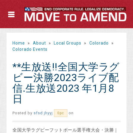
Home
»
About
»
Local Groups
»
Colorado
»
Colorado Events
**生放送!!全国大学ラグ
ビー決勝2023ライブ配
信.生放送2023 年1月8
日
Posted by
sfsd jhyyj
on
0pc
全国大学ラグビーフットボール選手権大会・決勝｜