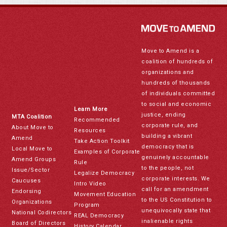
Move to Amend is a
coalition of hundreds of
organizations and
hundreds of thousands
of individuals committed
to social and economic
Learn More
justice, ending
MTA Coalition
Recommended
corporate rule, and
About Move to
Resources
building a vibrant
Amend
Take Action Toolkit
democracy that is
Local Move to
Examples of Corporate
genuinely accountable
Amend Groups
Rule
to the people, not
Issue/Sector
Legalize Democracy
corporate interests. We
Caucuses
Intro Video
call for an amendment
Endorsing
Movement Education
to the US Constitution to
Organizations
Program
unequivocally state that
National Codirectors
REAL Democracy
inalienable rights
Board of Directors
History Calendar