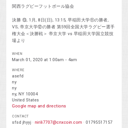
関西ラグビーフットボール協会
決勝 ⑬, 1月, 8日(日), 13:15, 早稲田大学⑪の勝者,
VS, 帝京大学⑫の勝者 第59回全国大学ラグビー選手
権大会＜決勝戦＞ 帝京大学 vs 早稲田大学国立競技
場より
WHEN
March 01, 2020 at 1:00am - 4am
WHERE
asefd
ny
ny
ny, NY 10004
United States
Google map and directions
CONTACT
sfsd jhyyj ·
nirili7707@cnxcoin.com
· 01795517157