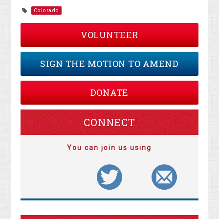
Colorado
VOLUNTEER
SIGN THE MOTION TO AMEND
DONATE
CONNECT
You can join us using