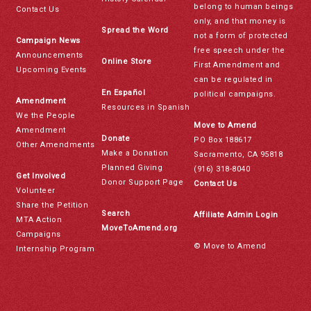
belong to human beings
Contact Us
only, and that money is
Spread the Word
not a form of protected
Campaign News
free speech under the
Announcements
Online Store
First Amendment and
Upcoming Events
can be regulated in
En Español
political campaigns.
Amendment
Resources in Spanish
We the People
Move to Amend
Amendment
Donate
PO Box 188617
Other Amendments
Make a Donation
Sacramento, CA 95818
Planned Giving
(916) 318-8040
Get Involved
Donor Support Page
Contact Us
Volunteer
Share the Petition
Search
Affiliate Admin Login
MTA Action
MoveToAmend.org
Campaigns
© Move to Amend
Internship Program