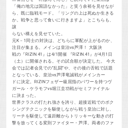
「俺の地元は国語なかった」と笑う余裕を見せなが
ら、既に臨戦モード。「リングの上は死ぬか生きる
か。戦争と思って食いに行きますよ」とこちらも、
譲
らない構えを見せていた。
元K－1同士の対決は、どちらに軍配が上がるのか、
注目が集まる。メインは皇治vs芦澤！ 大阪決
戦の『RIZIN.41』は4/1開催 『RIZIN.41』が4月1日
（土）に開催される。その試合順が決定した。 今大
会では記者会見での”乱闘”や、その後の舌戦で話題
となっている、皇治vs芦澤竜誠戦がメインカー
ドに決定。RIZINフェザー級屈指のパワーを持つヴ
ガール・ケラモフvs堀江圭功戦がセミファイナル
に決まった。
世界クラスの打たれ強さを誇り、超接近戦でのボク
シングテクニックを駆使しながら戦う皇治に対し、
リーチを駆使して遠距離からトリッキーな動きの打
撃を放ってくる変則ファイター・芦澤。両者のファ