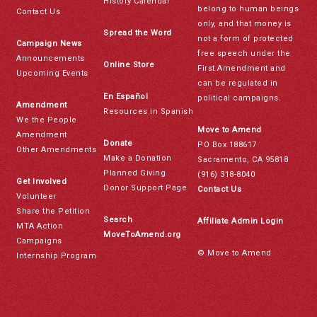
History Calendar
belong to human beings
Contact Us
only, and that money is
Spread the Word
not a form of protected
Campaign News
free speech under the
Announcements
Online Store
First Amendment and
Upcoming Events
can be regulated in
En Español
political campaigns.
Amendment
Resources in Spanish
We the People
Move to Amend
Amendment
Donate
PO Box 188617
Other Amendments
Make a Donation
Sacramento, CA 95818
Planned Giving
(916) 318-8040
Get Involved
Donor Support Page
Contact Us
Volunteer
Share the Petition
Search
Affiliate Admin Login
MTA Action
MoveToAmend.org
Campaigns
© Move to Amend
Internship Program