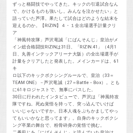
ずっと格闘技でやってきた。キックの引退試合なん
で、かけるものも強いし。みんなを泣かせたい」と
語っていた芦澤。果たして試合はどのような結末を
迎えるのか。【RIZIN】４・１全出場選手計量クリ
ア
「神風特攻隊」芦沢竜誠「にばんそんじ」皇治がメ
イン総合格闘技RIZINは31日、「RIZIN.41」（4月1
日、丸善インテックアリーナ大阪）の全出場選手が
計量をクリアしたと発表した。メインカードは、61
キ
ロ以下のキックボクシングルールで、皇治（33＝
TEAM ONE）－芦沢竜誠（27＝Battle－Box）。とも
に61キロジャストで、無事にパスした。
30日に行われたインタビューで、芦沢は「神風特攻
隊ですね。死ぬ覚悟を持って、突っ込んでいけば
いいじゃないですか。日本人魂をぶちかましてやっ
てもいいかなと思ってます」。自身のキックボクシ
ング卒業の舞台で、粉骨砕身の覚悟で挑む。
二番煎じを「にばんそんじ」と読んでいた皇治は