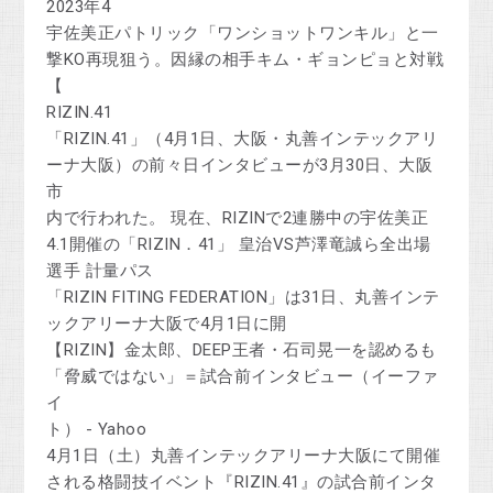
2023年4
宇佐美正パトリック「ワンショットワンキル」と一
撃KO再現狙う。因縁の相手キム・ギョンピョと対戦
【
RIZIN.41
「RIZIN.41」（4月1日、大阪・丸善インテックアリ
ーナ大阪）の前々日インタビューが3月30日、大阪
市
内で行われた。 現在、RIZINで2連勝中の宇佐美正
4.1開催の「RIZIN．41」 皇治VS芦澤竜誠ら全出場
選手 計量パス
「RIZIN FITING FEDERATION」は31日、丸善インテ
ックアリーナ大阪で4月1日に開
【RIZIN】金太郎、DEEP王者・石司晃一を認めるも
「脅威ではない」＝試合前インタビュー（イーファ
イ
ト） - Yahoo
4月1日（土）丸善インテックアリーナ大阪にて開催
される格闘技イベント『RIZIN.41』の試合前インタ