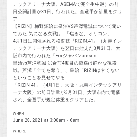
テックアリーナ大阪、ABEMAで完全生中継）の前
日公開計量が31日、行われた。全選手が計量をクリ
ア
【RIZIN】梅野源治に皇治VS芦澤竜誠について聞い
てみた 気になる次戦は…「焦るな、オリコン」
4月1日に開催される格闘技『RIZIN.41』（丸善イン
テックアリーナ大阪）を翌日に控えた3月31日、大
阪市内で行われた『Forジャパンpresen
皇治vs芦澤竜誠 試合前4度目の遭遇は静かな視殺
戦。芦澤「全てを奪う」、皇治「RIZINは甘くない
ということを見せてやる
「RIZIN.41」（4月1日、大阪・丸善インテックアリ
ーナ大阪）の前日計量が3月31日、大阪市内で開催
され、全選手が規定体重をクリアした。
WHEN
June 28, 2021 at 3:00am - 6am
WHERE