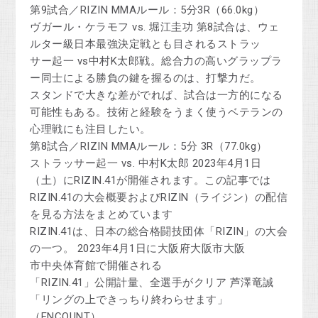
第9試合／RIZIN MMAルール：5分3R（66.0kg）
ヴガール・ケラモフ vs. 堀江圭功 第8試合は、ウェ
ルター級日本最強決定戦とも目されるストラッ
サー起一 vs中村K太郎戦。総合力の高いグラップラ
ー同士による勝負の鍵を握るのは、打撃力だ。
スタンドで大きな差がでれば、試合は一方的になる
可能性もある。技術と経験をうまく使うベテランの
心理戦にも注目したい。
第8試合／RIZIN MMAルール：5分 3R（77.0kg）
ストラッサー起一 vs. 中村K太郎 2023年4月1日
（土）にRIZIN.41が開催されます。この記事では
RIZIN.41の大会概要およびRIZIN（ライジン）の配信
を見る方法をまとめています
RIZIN.41は、日本の総合格闘技団体「RIZIN」の大会
の一つ。 2023年4月1日に大阪府大阪市大阪
市中央体育館で開催される
「RIZIN.41」公開計量、全選手がクリア 芦澤竜誠
「リングの上できっちり終わらせます」
（ENCOUNT）