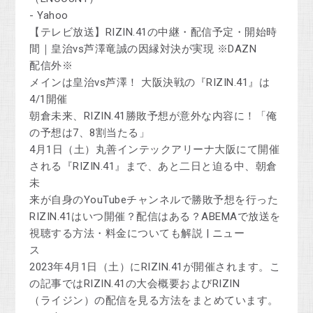
- Yahoo
【テレビ放送】RIZIN.41の中継・配信予定・開始時
間｜皇治vs芦澤竜誠の因縁対決が実現 ※DAZN
配信外※
メインは皇治vs芦澤！ 大阪決戦の『RIZIN.41』は
4/1開催
朝倉未来、RIZIN.41勝敗予想が意外な内容に！「俺
の予想は7、8割当たる」
4月1日（土）丸善インテックアリーナ大阪にて開催
される『RIZIN.41』まで、あと二日と迫る中、朝倉
未
来が自身のYouTubeチャンネルで勝敗予想を行った
RIZIN.41はいつ開催？配信はある？ABEMAで放送を
視聴する方法・料金についても解説 | ニュー
ス
2023年4月1日（土）にRIZIN.41が開催されます。こ
の記事ではRIZIN.41の大会概要およびRIZIN
（ライジン）の配信を見る方法をまとめています。