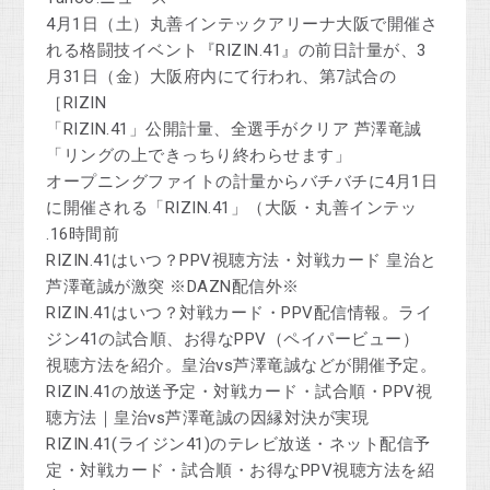
4月1日（土）丸善インテックアリーナ大阪で開催さ
れる格闘技イベント『RIZIN.41』の前日計量が、3
月31日（金）大阪府内にて行われ、第7試合の
［RIZIN
「RIZIN.41」公開計量、全選手がクリア 芦澤竜誠
「リングの上できっちり終わらせます」
オープニングファイトの計量からバチバチに4月1日
に開催される「RIZIN.41」（大阪・丸善インテッ
.16時間前
RIZIN.41はいつ？PPV視聴方法・対戦カード 皇治と
芦澤竜誠が激突 ※DAZN配信外※
RIZIN.41はいつ？対戦カード・PPV配信情報。ライ
ジン41の試合順、お得なPPV（ペイパービュー）
視聴方法を紹介。皇治vs芦澤竜誠などが開催予定。
RIZIN.41の放送予定・対戦カード・試合順・PPV視
聴方法｜皇治vs芦澤竜誠の因縁対決が実現
RIZIN.41(ライジン41)のテレビ放送・ネット配信予
定・対戦カード・試合順・お得なPPV視聴方法を紹