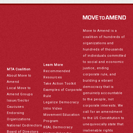
Move to Amend is a
coalition of hundreds of
organizations and
hundreds of thousands
of individuals committed
to social and economic
Learn More
justice, ending
MTA Coalition
Recommended
corporate rule, and
About Move to
Resources
building a vibrant
Amend
Take Action Toolkit
democracy that is
Local Move to
Examples of Corporate
genuinely accountable
Amend Groups
Rule
to the people, not
Issue/Sector
Legalize Democracy
corporate interests. We
Caucuses
Intro Video
call for an amendment
Endorsing
Movement Education
to the US Constitution to
Organizations
Program
unequivocally state that
National Codirectors
REAL Democracy
inalienable rights
Board of Directors