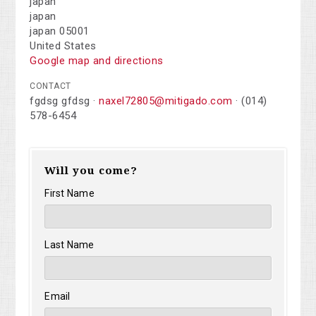
japan
japan
japan 05001
United States
Google map and directions
CONTACT
fgdsg gfdsg ·
naxel72805@mitigado.com
· (014)
578-6454
Will you come?
First Name
Last Name
Email