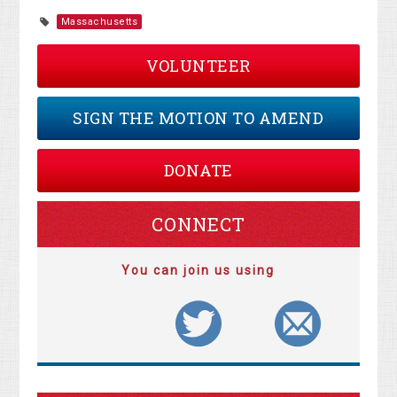
Massachusetts
VOLUNTEER
SIGN THE MOTION TO AMEND
DONATE
CONNECT
You can join us using