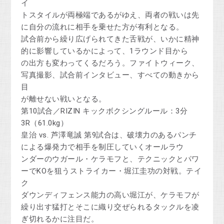
イ
トスタイルが両極端であるがゆえ、両者の戦いは先
に自分の流れに相手を乗せた方が有利となる。
試合前から繰り広げられてきた舌戦が、いかに精神
的に影響しているかによって、1ラウンド目から
の出方も変わってくるだろう。ファイトウィーク、
写真撮影、試合前インタビュー、すべての動きから
目
が離せない戦いとなる。
第10試合／RIZIN キックボクシングルール：3分
3R（61.0kg）
皇治 vs. 芦澤竜誠 第9試合は、破壊力のあるパンチ
による爆発力で相手を制圧していくオールラウ
ンダーのウガール・ケラモフと、テクニックとパワ
ーでKOを狙うストライカー・堀江圭功の対戦。テイ
ク
ダウンディフェンス能力の高い堀江が、ケラモフが
繰り出す猛打とそこに織り交ぜられるタックルを凌
ぎ切れるかに注目だ。