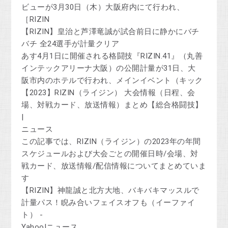
ビューが3月30日（木）大阪府内にて行われ、
［RIZIN
【RIZIN】皇治と芦澤竜誠が試合前日に静かにバチ
バチ 全24選手が計量クリア
あす4月1日に開催される格闘技『RIZIN.41』（丸善
インテックアリーナ大阪）の公開計量が31日、大
阪市内のホテルで行われ、メインイベント（キック
【2023】RIZIN（ライジン） 大会情報（日程、会
場、対戦カード、放送情報）まとめ【総合格闘技】
|
ニュース
この記事では、RIZIN（ライジン）の2023年の年間
スケジュールおよび大会ごとの開催日時/会場、対
戦カード、放送情報/配信情報についてまとめていま
す
【RIZIN】神龍誠と北方大地、バキバキマッスルで
計量パス！睨み合いフェイスオフも（イーファイ
ト） -
Yahoo!ニュース