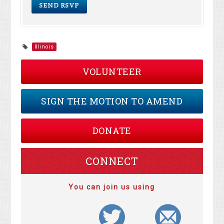
Illinois
VOLUNTEER
SIGN THE MOTION TO AMEND
DONATE
CONNECT
You can join us using