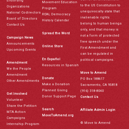
Endorsing
Movement Education
to the US Constitution to
Organizations
Program
unequivocally state that
National Codirectors
REAL Democracy
inalienable rights
Board of Directors
History Calendar
belong to human beings
Contact Us
only, and that money is
Spread the Word
not a form of protected
Campaign News
free speech under the
Announcements
Online Store
First Amendment and
Upcoming Events
can be regulated in
En Español
political campaigns.
Amendment
Resources in Spanish
We the People
Move to Amend
Amendment
Donate
PO Box 188617
Other Amendments
Make a Donation
Sacramento, CA 95818
Planned Giving
(916) 318-8040
Get Involved
Donor Support Page
Contact Us
Volunteer
Share the Petition
Search
Affiliate Admin Login
MTA Action
MoveToAmend.org
Campaigns
© Move to Amend
Internship Program