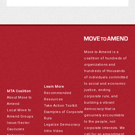
Move to Amend is a
coalition of hundreds of
organizations and
hundreds of thousands
of individuals committed
to social and economic
Learn More
justice, ending
MTA Coalition
Recommended
corporate rule, and
About Move to
Resources
building a vibrant
Amend
Take Action Toolkit
democracy that is
Local Move to
Examples of Corporate
genuinely accountable
Amend Groups
Rule
to the people, not
Issue/Sector
Legalize Democracy
corporate interests. We
Caucuses
Intro Video
call for an amendment