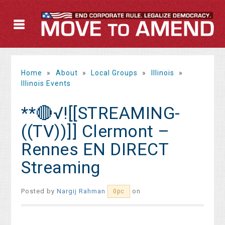
Home
»
About
»
Local Groups
»
Illinois
»
Illinois Events
**🔴√![[STREAMING-
((TV))]] Clermont –
Rennes EN DIRECT
Streaming
Posted by
Nargij Rahman
on
0pc