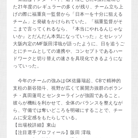
た21年度のレギュラーの多くが残り、チーム立ち上
げの際に福重良一監督から「日本一を十分に狙える
チーム」と発破をかけられていた。「福重監督がそ
こまで言ってくれるなら、『本当にやれるんじゃな
いか』とだんだん本気になっていった」とセレッソ
大阪内定のMF阪田澪哉が語ったように、日を追うご
とにチームとしての連携や、コンセプトであるハー
ドワークと切り替えの速さを具現化できるようにな
っていった。
今年のチームの強みはGK佐藤瑞起、CBで精神的
支柱の新谷陸斗、視野が広くて展開力抜群のボラン
チ・真田蓮司とセンターラインが強固であること。
彼らが機転を利かせて、全体のバランスを整えなが
ら、守備では奪いどころを明確にすることで、チー
ムに安定感をもたらしている。
【出場校詳細】東山
【注目選手プロフィール】阪田 澪哉