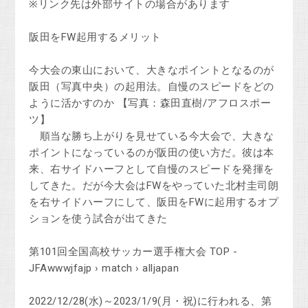
※リンク先は外部サイトの場合があります
阪田をFW起用するメリット
今大会の東山において、大きなポイントとなるのが
阪田（写真中央）の起用法。自慢のスピードをどの
ように活かすのか 【写真：森田直樹/アフロスポー
ツ】
順当な勝ち上がりを見せている今大会で、大きな
ポイントになっているのが阪田の使い方だ。彼は本
来、右サイドハーフとして自慢のスピードを発揮を
してきた。だが今大会はFWをやっていた北村圭司朗
を右サイドハーフにして、阪田をFWに起用するオプ
ションを使う試合が出てきた
第101回全国高校サッカー選手権大会 TOP -
JFAwwwjfajp › match › alljapan
2022/12/28(水)～2023/1/9(月・祝)に行われる、第