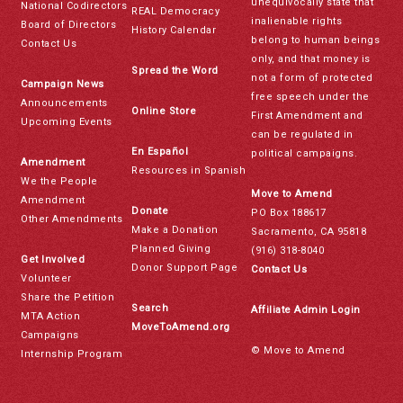
unequivocally state that
National Codirectors
REAL Democracy
inalienable rights
Board of Directors
History Calendar
belong to human beings
Contact Us
only, and that money is
Spread the Word
not a form of protected
Campaign News
free speech under the
Announcements
Online Store
First Amendment and
Upcoming Events
can be regulated in
En Español
political campaigns.
Amendment
Resources in Spanish
We the People
Move to Amend
Amendment
Donate
PO Box 188617
Other Amendments
Make a Donation
Sacramento, CA 95818
Planned Giving
(916) 318-8040
Get Involved
Donor Support Page
Contact Us
Volunteer
Share the Petition
Search
Affiliate Admin Login
MTA Action
MoveToAmend.org
Campaigns
© Move to Amend
Internship Program