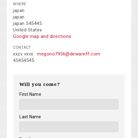
WHERE
japan
japan
japan 545445
United States
Google map and directions
CONTACT
xxzv vxvx ·
megono7956@dewareff.com
·
45454545
Will you come?
First Name
Last Name