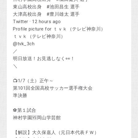
東山高校出身 #池田昌生 選手
大津高校出身 #豊川雄太 選手
Twitter · 12 hours ago
Profile picture for ｔｖｋ（テレビ神奈川）
ｔｖｋ（テレビ神奈川）
@tvk_3ch
／
明日放送！お見逃しなく👀！
＼
📺1/7（土）正午～
第101回全国高校サッカー選手権大会
準決勝
⚽第１試合
神村学園🆚岡山学芸館
【解説】大久保嘉人（元日本代表ＦＷ）