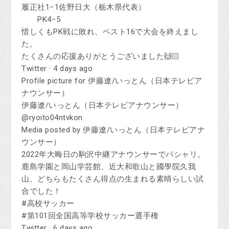
履正社1−1佐野日大（栃木県代表）
PK4−5
惜しくもPK戦に敗れ、ベスト16で大会を終えまし
た。
たくさんの応援ありがとうございました🙌🏻
Twitter · 4 days ago
Profile picture for 伊藤遼/いっとん（日本テレビア
ナウンサー）
伊藤遼/いっとん（日本テレビアナウンサー）
@ryoito04ntvkon
Media posted by 伊藤遼/いっとん（日本テレビアナ
ウンサー）
2022年大晦日の駒沢中継アナウンサーでパシャリ。
鹿島学園と岡山学芸館、近大和歌山と國學院久我
山、どちらもたくさん得点の生まれる素晴らしい試
合でした！
#高校サッカー
#第101回全国高等学校サッカー選手権
Twitter · 6 days ago