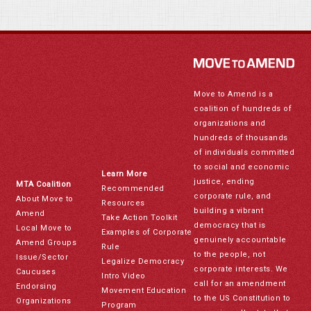
Move to Amend is a
coalition of hundreds of
organizations and
hundreds of thousands
of individuals committed
to social and economic
Learn More
justice, ending
MTA Coalition
Recommended
corporate rule, and
About Move to
Resources
building a vibrant
Amend
Take Action Toolkit
democracy that is
Local Move to
Examples of Corporate
genuinely accountable
Amend Groups
Rule
to the people, not
Issue/Sector
Legalize Democracy
corporate interests. We
Caucuses
Intro Video
call for an amendment
Endorsing
Movement Education
to the US Constitution to
Organizations
Program