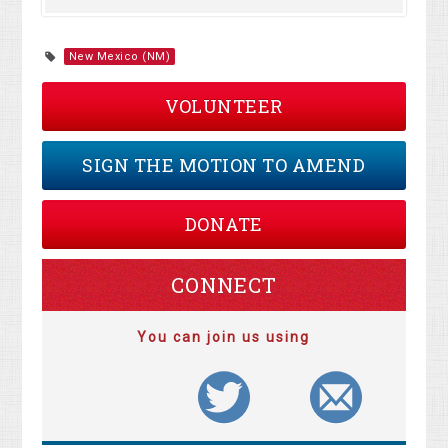
New Mexico (NM)
VOLUNTEER
SIGN THE MOTION TO AMEND
DONATE
CONNECT
You can join us using