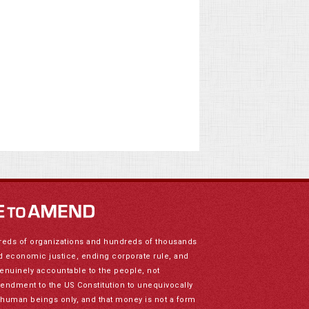
reds of organizations and hundreds of thousands
nd economic justice, ending corporate rule, and
genuinely accountable to the people, not
mendment to the US Constitution to unequivocally
to human beings only, and that money is not a form