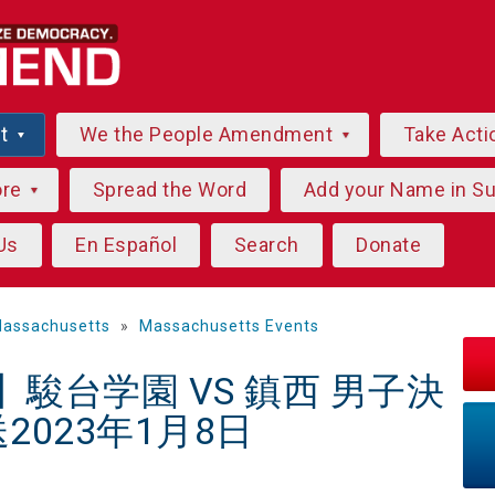
ut
We the People Amendment
Take Acti
ore
Spread the Word
Add your Name in S
Us
En Español
Search
Donate
assachusetts
»
Massachusetts Events
】駿台学園 VS 鎮西 男子決
023年1月8日