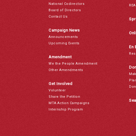
National Codirectors
REA
Board of Directors
Contact Us
Spr
Campaign News
Onl
Announcements
Upcoming Events
En 
Res
Amendment
We the People Amendment
Don
Other Amendments
Mak
Pla
Get Involved
Don
Volunteer
Share the Petition
Sea
MTA Action Campaigns
Internship Program