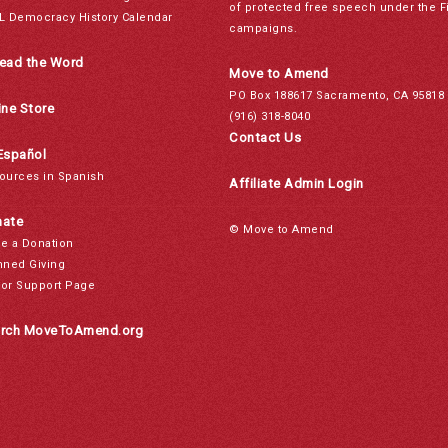
of protected free speech under the F
L Democracy History Calendar
campaigns.
ead the Word
Move to Amend
PO Box 188617 Sacramento, CA 95818
ine Store
(916) 318-8040
Contact Us
Español
ources in Spanish
Affiliate Admin Login
ate
© Move to Amend
e a Donation
nned Giving
or Support Page
rch MoveToAmend.org