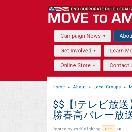
Campaign News
Abo
Get Involved
Learn M
Online Store
Contact 
Home
»
About
»
Local Groups
»
M
$$【!テレビ放送
勝春高バレー放送2
Posted by
zsdf dfghhng
on
0pc