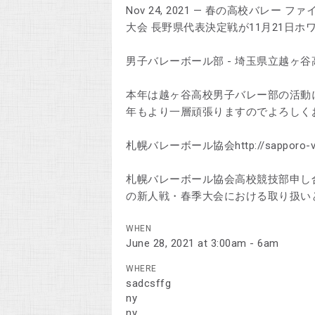
Nov 24, 2021 — 春の高校バレ
大会 長野県代表決定戦が11月21日
男子バレーボール部 - 埼玉県立越ヶ谷高等学校k
本年は越ヶ谷高校男子バレー部の活動
年もより一層頑張りますのでよろしく
札幌バレーボール協会http://sapporo-vbs
札幌バレーボール協会高校競技部申し
の新人戦・春季大会における取り扱い
WHEN
June 28, 2021 at 3:00am - 6am
WHERE
sadcsffg
ny
ny