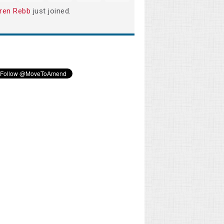
ren Rebb
just joined.