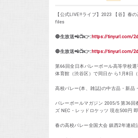
【公式LIVE!!ライブ】2023 【谷】春の高校バレ
files
🔴生放送📲📺👉::
https://tinyurl.com/2
🔴生放送📲📺👉::
https://tinyurl.com/2
第66回全日本バレーボール高等学校選
体育館（渋谷区）で同日か ら1月8日
高校バレー(本、雑誌)の中古品・新品・古本一覧 
バレーボールマガジン 2005/5 第3
ズ NEC・レッドロケッツ 現在500円 即
春の高校バレー全国大会 鎮西2年連続決勝へ【熊本