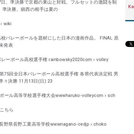
7日、準決勝で京都の東山と対戦、フルセットの激闘を制
Ka
 準決勝、鎮西の相手は夏の
 wiki
校バレーボールを題材にした日本の漫画作品。 FINAL 原
 未発表
ール高校選手権 rainbowsky2020com › volley
高バレー｜第75回全日本バレーボール高校選手権 各県代表決定戦 男
準々決勝 11月13日(日) 23
高等学校選手権大会wwwharuko-volleycom › sch
はこちら
長野工業高等学校wwwnagano-cedjp › choko