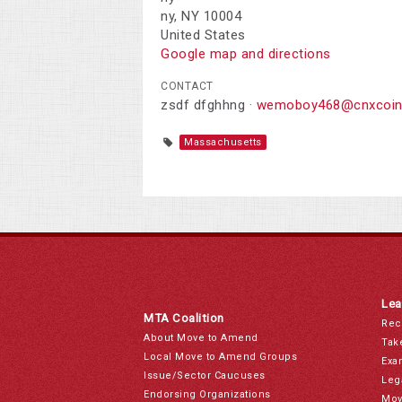
ny, NY 10004
United States
Google map and directions
CONTACT
zsdf dfghhng ·
wemoboy468@cnxcoin
Massachusetts
Lea
MTA Coalition
Rec
About Move to Amend
Tak
Local Move to Amend Groups
Exa
Issue/Sector Caucuses
Leg
Endorsing Organizations
Mov