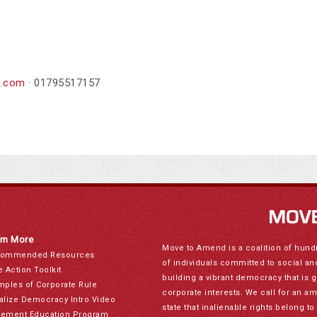
.com
· 01795517157
rn More
Move to Amend is a coalition of hund
ommended Resources
of individuals committed to social a
e Action Toolkit
building a vibrant democracy that is 
mples of Corporate Rule
corporate interests. We call for an a
alize Democracy Intro Video
state that inalienable rights belong 
ement Education Program