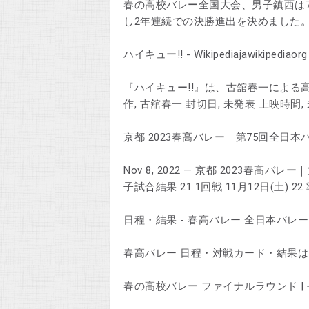
春の高校バレー全国大会、男子鎮西は
し2年連続での決勝進出を決めました。
ハイキュー!! - Wikipediajawikipediaorg ›
『ハイキュー!!』は、古舘春一による高
作, 古舘春一 封切日, 未発表 上映時間,
京都 2023春高バレー｜第75回全日本バレーボ
Nov 8, 2022 — 京都 2023春
子試合結果 21 1回戦 11月12日(土) 22 
日程・結果 - 春高バレー 全日本バレーボール
春高バレー 日程・対戦カード・結果
春の高校バレー ファイナルラウンド | 長野県