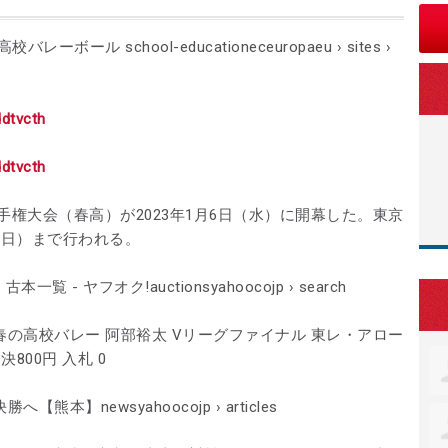
ーボール school-educationeceuropaeu › sites ›
ddtvcth
ddtvcth
手権大会（春高）が2023年1月6日（水）に開幕した。東京
（日）まで行われる。
- ヤフオク!auctionsyahoocojp › search
6回春の高校バレー 阿部裕太 Vリーグファイナル 東レ・アロー
決800円 入札 0
】newsyahoocojp › articles