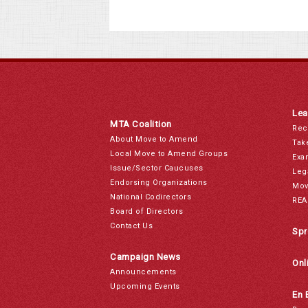
Lea
MTA Coalition
Rec
About Move to Amend
Tak
Local Move to Amend Groups
Exa
Issue/Sector Caucuses
Leg
Endorsing Organizations
Mov
National Codirectors
REA
Board of Directors
Contact Us
Spr
Campaign News
Onl
Announcements
Upcoming Events
En 