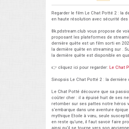
Regarder le film Le Chat Potté 2 : la d
en haute résolution avec sécurité des
8k.pdstream.club vous propose de voir
proposant les plateformes de streaming 
dernière quête est un film sorti en 20
la dernière quête en streaming sur . S
la dernière quête est disponible en qua
👉 cliquez ici pour regarder:
Le Chat P
Sinopsis Le Chat Potté 2 : la dernière 
Le Chat Potté découvre que sa passion 
coûter cher : il a épuisé huit de ses 
retomber sur ses pattes notre héros ve
s'embarque dans une aventure épique 
mythique Etoile à vœu, seule susceptib
en reste qu’une, il faut savoir faire p
ainsi qu’il se tourne vers son ancienn