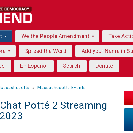
ut
We the People Amendment
Take Acti
ore
Spread the Word
Add your Name in S
Us
En Español
Search
Donate
assachusetts
»
Massachusetts Events
 Chat Potté 2 Streaming
 2023