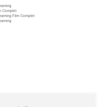
reaming
lm Complet
treaming Film Complet
reaming