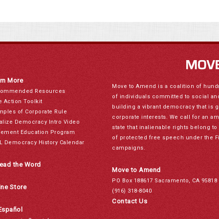
rn More
Move to Amend is a coalition of hund
ommended Resources
of individuals committed to social a
e Action Toolkit
building a vibrant democracy that is 
mples of Corporate Rule
corporate interests. We call for an a
alize Democracy Intro Video
state that inalienable rights belong 
ement Education Program
of protected free speech under the F
L Democracy History Calendar
campaigns.
ead the Word
Move to Amend
PO Box 188617 Sacramento, CA 95818
ine Store
(916) 318-8040
Contact Us
Español