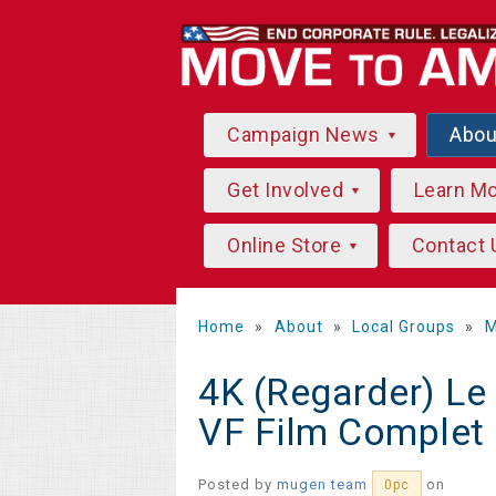
Campaign News
Abo
Get Involved
Learn M
Online Store
Contact 
Home
»
About
»
Local Groups
»
M
4K (Regarder) Le
VF Film Complet
Posted by
mugen team
on
0pc