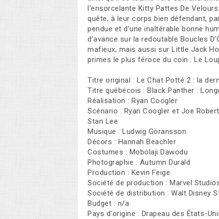
l’ensorcelante Kitty Pattes De Velours.
quête, à leur corps bien défendant, par
pendue et d’une inaltérable bonne hum
d’avance sur la redoutable Boucles D’O
mafieux, mais aussi sur Little Jack H
primes le plus féroce du coin : Le Lou
Titre original : Le Chat Potté 2 : la der
Titre québécois : Black Panther : Lon
Réalisation : Ryan Coogler
Scénario : Ryan Coogler et Joe Robert
Stan Lee
Musique : Ludwig Göransson
Décors : Hannah Beachler
Costumes : Mobolaji Dawodu
Photographie : Autumn Durald
Production : Kevin Feige
Société de production : Marvel Studio
Société de distribution : Walt Disney 
Budget : n/a
Pays d'origine : Drapeau des États-Uni