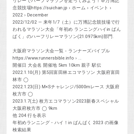
リレーでハーフマラソンを走ってみよう！＠万博記
念競技場https://suichan.jp › ホーム › イベント ›
2022 › December
2022/12/02 — 来年1/7（土）に万博記念競技場で行
われるマラソン大会「年初め ランニングハイin ばん
ぱく」のハーフリレーマラソン(21.0975km)部門.
大阪府マラソン大会一覧 - ランナーズバイブル
https://www.runnersbible.info › ...
開催日 大会名 開催地 5km 10km 親子 駅伝
2022.1.10(月) 第5回富田林エコマラソン 大阪府富田
林市 ◯
2022.1.23(日) M×Sチャレンジ/5000mレース 大阪府
枚方市 ◯
2023.1.7(土) 枚方エコマラソン2023新春スペシャル
大阪府枚方市 ◯ 9km
他 204 行を表示
年初めランニング・ハイ！in ばんぱく 2023 の画像
検索結果