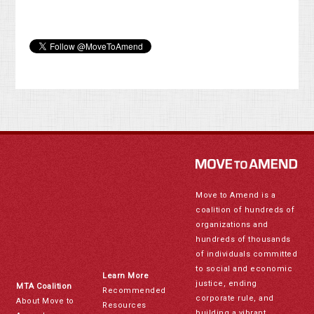
Move to Amend is a
coalition of hundreds of
organizations and
hundreds of thousands
of individuals committed
to social and economic
Learn More
justice, ending
MTA Coalition
Recommended
corporate rule, and
About Move to
Resources
building a vibrant