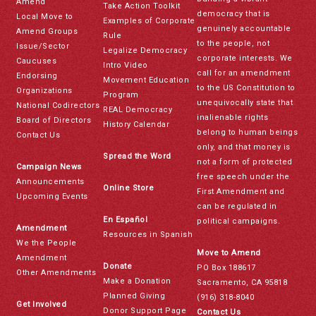
Amend
Take Action Toolkit
democracy that is
Local Move to
Examples of Corporate
genuinely accountable
Amend Groups
Rule
to the people, not
Issue/Sector
Legalize Democracy
corporate interests. We
Caucuses
Intro Video
call for an amendment
Endorsing
Movement Education
to the US Constitution to
Organizations
Program
unequivocally state that
National Codirectors
REAL Democracy
inalienable rights
Board of Directors
History Calendar
belong to human beings
Contact Us
only, and that money is
Spread the Word
not a form of protected
Campaign News
free speech under the
Announcements
Online Store
First Amendment and
Upcoming Events
can be regulated in
En Español
political campaigns.
Amendment
Resources in Spanish
We the People
Move to Amend
Amendment
Donate
PO Box 188617
Other Amendments
Make a Donation
Sacramento, CA 95818
Planned Giving
(916) 318-8040
Get Involved
Donor Support Page
Contact Us