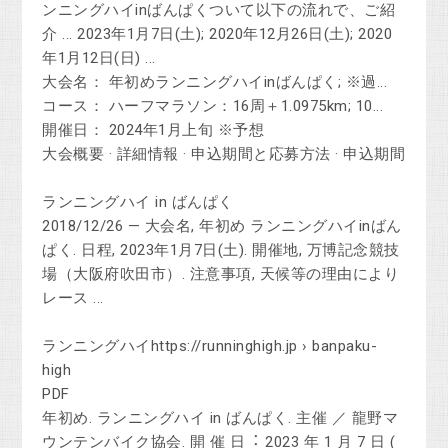
ンニングハイinばんぱくついて以下の流れで、ご紹
介 ... 2023年1月7日(土); 2020年12月26日(土); 2020
年1月12日(日) ...
大会名： 年初めランニングハイinばんぱく; ※過...
コース： ハーフマラソン：16周＋1.0975km; 10...
開催日： 2024年1月上旬 ※予想
‎大会概要 · ‎詳細情報 · ‎申込期間と応募方法 · ‎申込期間
ランニングハイ in ばんぱく
2018/12/26 — 大会名, 年初め ランニングハイinばん
ぱく. 日程, 2023年1月7日(土). 開催地, 万博記念競技
場（大阪府吹田市）. 注意事項, 天候等の理由により
レース ...
ランニングハイhttps://runninghigh.jp › banpaku-
high
PDF
年初め. ランニングハイ in ばんぱく. 主催 ／ ⿓野マ
ウンテンバイク協会. 開 催 ⽇︓ 2023 年 1 ⽉ 7 ⽇ (