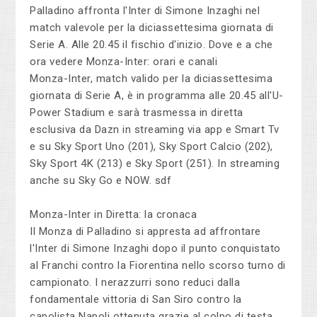
Palladino affronta l'Inter di Simone Inzaghi nel
match valevole per la diciassettesima giornata di
Serie A. Alle 20.45 il fischio d'inizio. Dove e a che
ora vedere Monza-Inter: orari e canali
Monza-Inter, match valido per la diciassettesima
giornata di Serie A, è in programma alle 20.45 all'U-
Power Stadium e sarà trasmessa in diretta
esclusiva da Dazn in streaming via app e Smart Tv
e su Sky Sport Uno (201), Sky Sport Calcio (202),
Sky Sport 4K (213) e Sky Sport (251). In streaming
anche su Sky Go e NOW. sdf
Monza-Inter in Diretta: la cronaca
Il Monza di Palladino si appresta ad affrontare
l'Inter di Simone Inzaghi dopo il punto conquistato
al Franchi contro la Fiorentina nello scorso turno di
campionato. I nerazzurri sono reduci dalla
fondamentale vittoria di San Siro contro la
capolista Napoli ottenuta grazie al colpo di testa