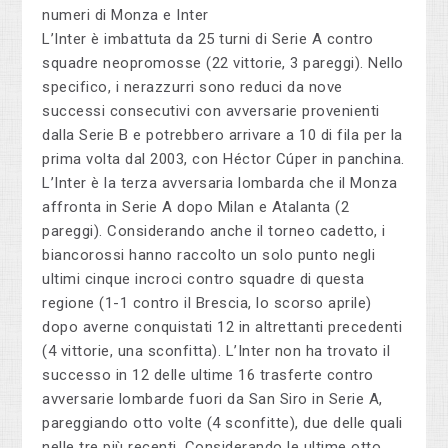
numeri di Monza e Inter
L’Inter è imbattuta da 25 turni di Serie A contro
squadre neopromosse (22 vittorie, 3 pareggi). Nello
specifico, i nerazzurri sono reduci da nove
successi consecutivi con avversarie provenienti
dalla Serie B e potrebbero arrivare a 10 di fila per la
prima volta dal 2003, con Héctor Cúper in panchina.
L’Inter è la terza avversaria lombarda che il Monza
affronta in Serie A dopo Milan e Atalanta (2
pareggi). Considerando anche il torneo cadetto, i
biancorossi hanno raccolto un solo punto negli
ultimi cinque incroci contro squadre di questa
regione (1-1 contro il Brescia, lo scorso aprile)
dopo averne conquistati 12 in altrettanti precedenti
(4 vittorie, una sconfitta). L’Inter non ha trovato il
successo in 12 delle ultime 16 trasferte contro
avversarie lombarde fuori da San Siro in Serie A,
pareggiando otto volte (4 sconfitte), due delle quali
nelle tre più recenti. Considerando le ultime otto