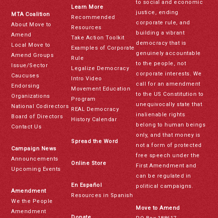
to social and economic
Learn More
justice, ending
MTA Coalition
Recommended
corporate rule, and
About Move to
Resources
building a vibrant
Amend
Take Action Toolkit
democracy that is
Local Move to
Examples of Corporate
genuinely accountable
Amend Groups
Rule
to the people, not
Issue/Sector
Legalize Democracy
corporate interests. We
Caucuses
Intro Video
call for an amendment
Endorsing
Movement Education
to the US Constitution to
Organizations
Program
unequivocally state that
National Codirectors
REAL Democracy
inalienable rights
Board of Directors
History Calendar
belong to human beings
Contact Us
only, and that money is
Spread the Word
not a form of protected
Campaign News
free speech under the
Announcements
Online Store
First Amendment and
Upcoming Events
can be regulated in
En Español
political campaigns.
Amendment
Resources in Spanish
We the People
Move to Amend
Amendment
Donate