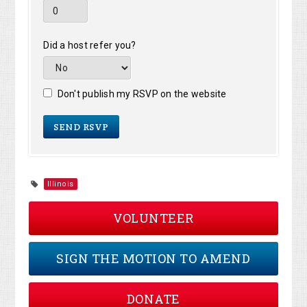
Did a host refer you?
Don't publish my RSVP on the website
Illinois
VOLUNTEER
SIGN THE MOTION TO AMEND
DONATE