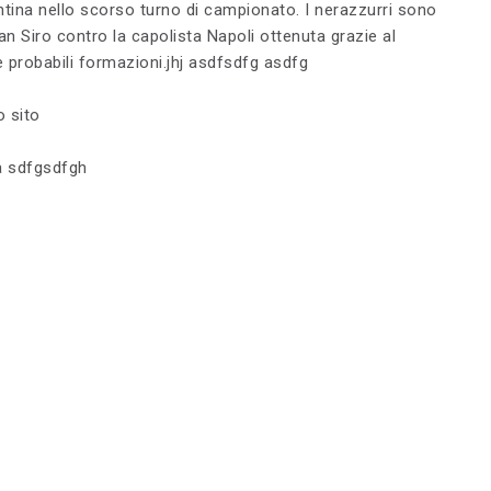
ntina nello scorso turno di campionato. I nerazzurri sono
an Siro contro la capolista Napoli ottenuta grazie al
e probabili formazioni.jhj asdfsdfg asdfg
o sito
a sdfgsdfgh