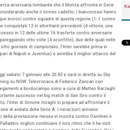
 terza avversaria lombarda che il Monza affronta in Serie
Ka
Considerando anche il torneo cadetto, i biancorossi hanno
nque incroci contro squadre di questa regione (1-1 contro
e conquistati 12 in altrettanti precedenti (4 vittorie, una
uccesso in 12 delle ultime 16 trasferte contro avversarie
pareggiando otto volte (4 sconfitte), due delle quali nelle
 otto giornate di campionato, l’Inter sarebbe prima in
 pari di Napoli e Juventus) e avrebbe il miglior attacco del
ggi sabato 7 gennaio alle 20.45 e sarà in diretta su Sky
eaming su NOW. Telecronaca di Federico Zancan con
legamenti a bordocampo sono a cura di Matteo Barzaghi
rtante successo nel big match di San Siro contro il
o, l'Inter di Simone Inzaghi si prepara ad affrontare il
one di andata della Serie A. I nerazzurri arrivano
orti della prestazione messa in mostra contro Osimhen e
Palladino voglion continuare il loro ritmo che li ha visti