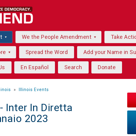
ut
We the People Amendment
Take Acti
ore
Spread the Word
Add your Name in S
Us
En Español
Search
Donate
llinois
»
Illinois Events
Inter In Diretta
nnaio 2023