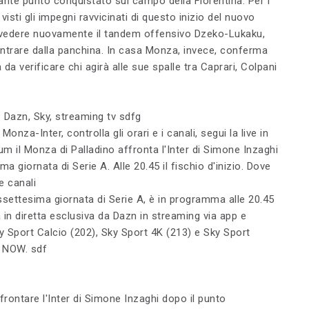
ante punto conquistato sul campo della Fiorentina. Per i
isti gli impegni ravvicinati di questo inizio del nuovo
e vedere nuovamente il tandem offensivo Dzeko-Lukaku,
ntrare dalla panchina. In casa Monza, invece, conferma
a verificare chi agirà alle sue spalle tra Caprari, Colpani
 Dazn, Sky, streaming tv sdfg
Monza-Inter, controlla gli orari e i canali, segui la live in
um il Monza di Palladino affronta l'Inter di Simone Inzaghi
a giornata di Serie A. Alle 20.45 il fischio d'inizio. Dove
e canali
ssettesima giornata di Serie A, è in programma alle 20.45
in diretta esclusiva da Dazn in streaming via app e
y Sport Calcio (202), Sky Sport 4K (213) e Sky Sport
e NOW. sdf
frontare l'Inter di Simone Inzaghi dopo il punto