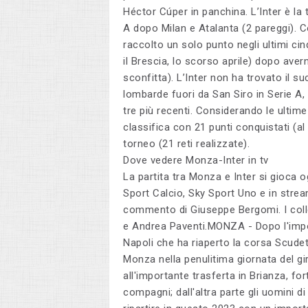
Héctor Cúper in panchina. L’Inter è la
A dopo Milan e Atalanta (2 pareggi). 
raccolto un solo punto negli ultimi ci
il Brescia, lo scorso aprile) dopo avern
sconfitta). L’Inter non ha trovato il s
lombarde fuori da San Siro in Serie A, 
tre più recenti. Considerando le ultime
classifica con 21 punti conquistati (al
torneo (21 reti realizzate).
Dove vedere Monza-Inter in tv
La partita tra Monza e Inter si gioca o
Sport Calcio, Sky Sport Uno e in str
commento di Giuseppe Bergomi. I col
e Andrea Paventi.MONZA - Dopo l'impo
Napoli che ha riaperto la corsa Scudett
Monza nella penulitima giornata del gir
all'importante trasferta in Brianza, f
compagni; dall'altra parte gli uomini di 