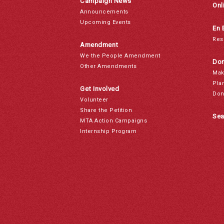
Campaign News
Onl
Announcements
Upcoming Events
En 
Res
Amendment
We the People Amendment
Don
Other Amendments
Mak
Pla
Get Involved
Don
Volunteer
Share the Petition
Sea
MTA Action Campaigns
Internship Program