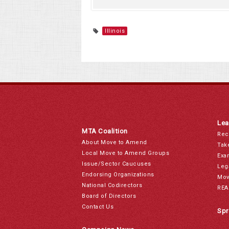
Illinois
Lea
MTA Coalition
Rec
About Move to Amend
Tak
Local Move to Amend Groups
Exa
Issue/Sector Caucuses
Leg
Endorsing Organizations
Mov
National Codirectors
REA
Board of Directors
Contact Us
Spr