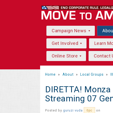
Campaign News
Abo
Get Involved
Learn M
Online Store
Contact 
Home
»
About
»
Local Groups
»
I
DIRETTA! Monza - 
Streaming 07 Ge
Posted by
guruzi vuda
on
0pc