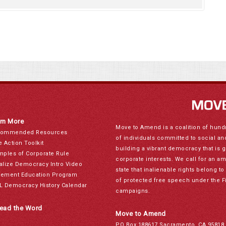
rn More
Move to Amend is a coalition of hund
ommended Resources
of individuals committed to social a
e Action Toolkit
building a vibrant democracy that is 
mples of Corporate Rule
corporate interests. We call for an a
alize Democracy Intro Video
state that inalienable rights belong 
ement Education Program
of protected free speech under the F
L Democracy History Calendar
campaigns.
ead the Word
Move to Amend
PO Box 188617 Sacramento, CA 95818