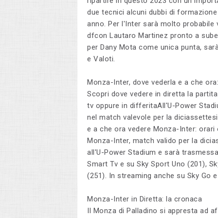
ripartire in questo 2023 con un import
due tecnici alcuni dubbi di formazione v
anno. Per l'Inter sarà molto probabil
dfcon Lautaro Martinez pronto a sube
per Dany Mota come unica punta, sarà d
e Valoti.
Monza-Inter, dove vederla e a che ora:
Scopri dove vedere in diretta la partita 
tv oppure in differitaAll'U-Power Stadi
nel match valevole per la diciassettesim
e a che ora vedere Monza-Inter: orari 
Monza-Inter, match valido per la dicia
all'U-Power Stadium e sarà trasmessa 
Smart Tv e su Sky Sport Uno (201), Sk
(251). In streaming anche su Sky Go 
Monza-Inter in Diretta: la cronaca
Il Monza di Palladino si appresta ad af