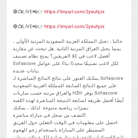
🔴📺LIVE📲👉
https://tinyurl.com/2yeuhjzx
🔴📺LIVE📲👉
https://tinyurl.com/2yeuhjzx
حاليا ، تحتل المملكة العربية السعودية المرتبة الأولى ،
بينما يحتل العراق المرتبة الثانية. هل تبحث عن مقارنة
أفضل لاعب في كلا الفريقين؟ يمنح نظام تصنيف
Sofascore لكل لاعب تصنيفًا محددًا بناءً على عوامل
بيانات عديدة.
يمكنك العثور على نتائج النتائج المباشرة لـ Sofascore
على جميع النتائج السابقة للمملكة العربية السعودية
والعراق مرتبة حسب مباريات H2H. يوفر Sofascore
أيضًا أفضل طريقة لمتابعة النتيجة المباشرة لهذه اللعبة
بميزات رياضية متنوعة. لذلك ، يمكنك:
اكتشف من سجل في مباراة مباشرة
احصل على معلومات في الوقت الفعلي حول الفريق
المسيطر على المباراة باستخدام زخم الهجوم
تابع الإحصائيات التفصيلية مثل حيازة الكرة والتسديدات