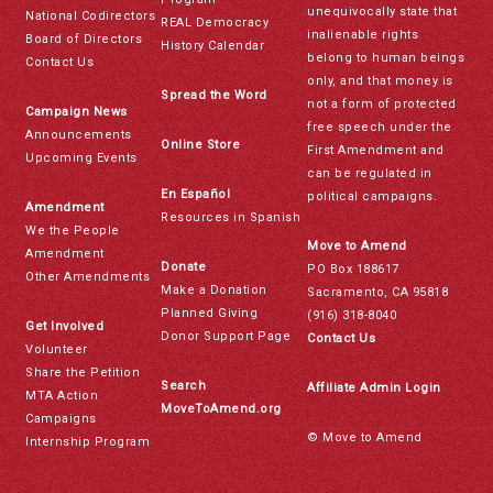
unequivocally state that
National Codirectors
REAL Democracy
inalienable rights
Board of Directors
History Calendar
belong to human beings
Contact Us
only, and that money is
Spread the Word
not a form of protected
Campaign News
free speech under the
Announcements
Online Store
First Amendment and
Upcoming Events
can be regulated in
En Español
political campaigns.
Amendment
Resources in Spanish
We the People
Move to Amend
Amendment
Donate
PO Box 188617
Other Amendments
Make a Donation
Sacramento, CA 95818
Planned Giving
(916) 318-8040
Get Involved
Donor Support Page
Contact Us
Volunteer
Share the Petition
Search
Affiliate Admin Login
MTA Action
MoveToAmend.org
Campaigns
© Move to Amend
Internship Program