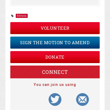
Illinois
VOLUNTEER
SIGN THE MOTION TO AMEND
DONATE
CONNECT
You can join us using