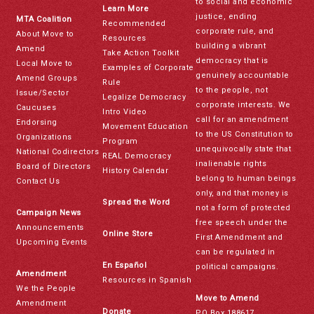
to social and economic
Learn More
justice, ending
MTA Coalition
Recommended
corporate rule, and
About Move to
Resources
building a vibrant
Amend
Take Action Toolkit
democracy that is
Local Move to
Examples of Corporate
genuinely accountable
Amend Groups
Rule
to the people, not
Issue/Sector
Legalize Democracy
corporate interests. We
Caucuses
Intro Video
call for an amendment
Endorsing
Movement Education
to the US Constitution to
Organizations
Program
unequivocally state that
National Codirectors
REAL Democracy
inalienable rights
Board of Directors
History Calendar
belong to human beings
Contact Us
only, and that money is
Spread the Word
not a form of protected
Campaign News
free speech under the
Announcements
Online Store
First Amendment and
Upcoming Events
can be regulated in
En Español
political campaigns.
Amendment
Resources in Spanish
We the People
Move to Amend
Amendment
Donate
PO Box 188617