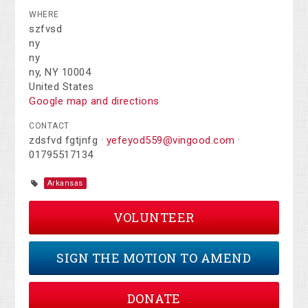
WHERE
szfvsd
ny
ny
ny, NY 10004
United States
Google map and directions
CONTACT
zdsfvd fgtjnfg ·
yefeyod559@vingood.com
·
01795517134
Arkansas
VOLUNTEER
SIGN THE MOTION TO AMEND
DONATE