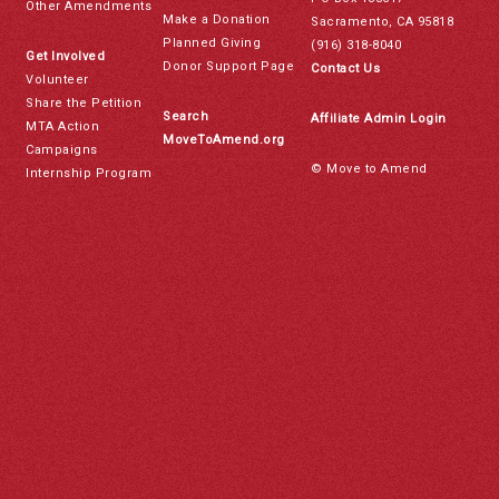
Other Amendments
Make a Donation
Sacramento, CA 95818
Planned Giving
(916) 318-8040
Get Involved
Donor Support Page
Contact Us
Volunteer
Share the Petition
Search
Affiliate Admin Login
MTA Action
MoveToAmend.org
Campaigns
© Move to Amend
Internship Program