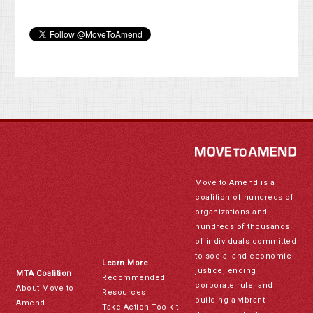
Move to Amend is a
coalition of hundreds of
organizations and
hundreds of thousands
of individuals committed
to social and economic
Learn More
justice, ending
MTA Coalition
Recommended
corporate rule, and
About Move to
Resources
building a vibrant
Amend
Take Action Toolkit