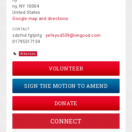
ny
ny, NY 10004
United States
Google map and directions
CONTACT
zdsfvd fgtjnfg ·
yefeyod559@vingood.com
·
01795517134
Arkansas
VOLUNTEER
SIGN THE MOTION TO AMEND
DONATE
CONNECT