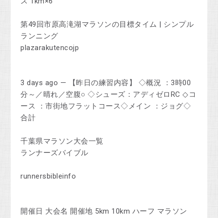
ス 1km×6
第49回市原高滝湖マラソンの目標タイム | シンプル
ランニング
plazarakutencojp
3 days ago — 【昨日の練習内容】 ◇概況 ：3時00
分～／晴れ／空腹○ ◇シューズ：アディゼロRC ◇コ
ース ：市街地フラットコース◇メイン ：ジョグ◇
合計
千葉県マラソン大会一覧
ランナーズバイブル
runnersbibleinfo
開催日 大会名 開催地 5km 10km ハーフ マラソン