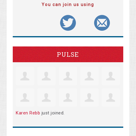
You can join us using
PULSE
Karen Rebb
just joined.