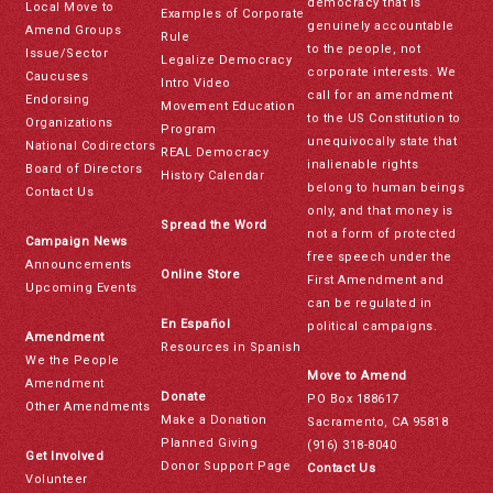
democracy that is
Local Move to
Examples of Corporate
genuinely accountable
Amend Groups
Rule
to the people, not
Issue/Sector
Legalize Democracy
corporate interests. We
Caucuses
Intro Video
call for an amendment
Endorsing
Movement Education
to the US Constitution to
Organizations
Program
unequivocally state that
National Codirectors
REAL Democracy
inalienable rights
Board of Directors
History Calendar
belong to human beings
Contact Us
only, and that money is
Spread the Word
not a form of protected
Campaign News
free speech under the
Announcements
Online Store
First Amendment and
Upcoming Events
can be regulated in
En Español
political campaigns.
Amendment
Resources in Spanish
We the People
Move to Amend
Amendment
Donate
PO Box 188617
Other Amendments
Make a Donation
Sacramento, CA 95818
Planned Giving
(916) 318-8040
Get Involved
Donor Support Page
Contact Us
Volunteer