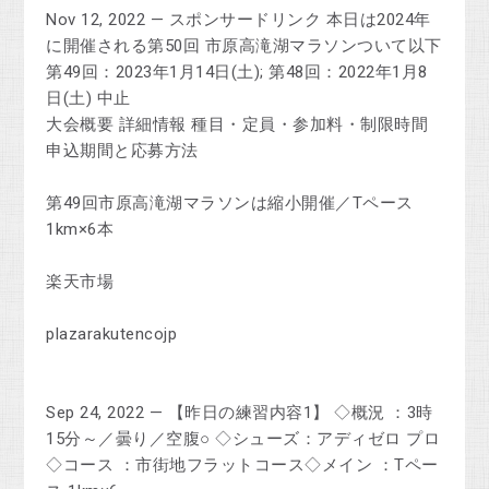
Nov 12, 2022 — スポンサードリンク 本日は2024年
に開催される第50回 市原高滝湖マラソンついて以下
第49回：2023年1月14日(土); 第48回：2022年1月8
日(土) 中止
‎大会概要 ‎詳細情報 ‎種目・定員・参加料・制限時間 ‎
申込期間と応募方法
第49回市原高滝湖マラソンは縮小開催／Tペース
1km×6本
楽天市場
plazarakutencojp
Sep 24, 2022 — 【昨日の練習内容1】 ◇概況 ：3時
15分～／曇り／空腹○ ◇シューズ：アディゼロ プロ
◇コース ：市街地フラットコース◇メイン ：Tペー