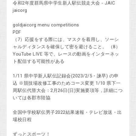
令和2年度群馬県中学生新人駅伝競走大会 - JAIC
jaicorg
goldjaicorg menu competitions
PDF
（7）応援をする際には、マスクを着用し、ソーシ
ャルディタンスを確保して密を避けること。 （8）
YouTube LIVE 等で、レースの動画をインターネッ
ト配信する可能性がある
1/11 県中学新人駅伝記録会(2023/2/5・諫早) の申
込 ※競技場改修工事のためコース変更 1/10 県下一
周駅伝代替大会：2月26日(日)実施要項等，詳細につ
いては各郡市陸協
全国中学校駅伝男子2022結果速報・テレビ放送・出
場校日程
ずっとスポーツ！