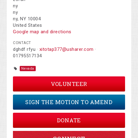
ny
ny
ny, NY 10004
United States
Google map and directions
CONTACT
dghdf rfyu ·
xitotap377@usharer.com
·
01795517134
Nevada
VOLUNTEER
SIGN THE MOTION TO AMEND
DONATE