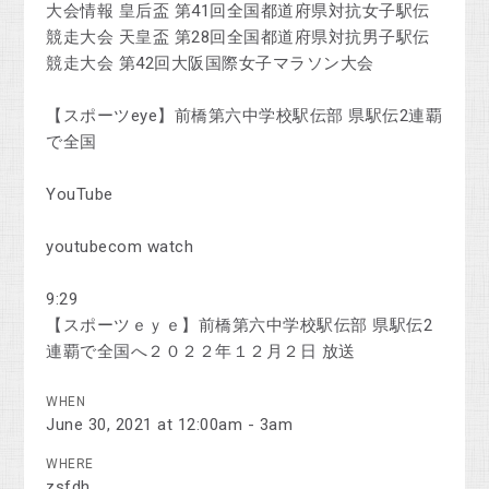
大会情報 皇后盃 第41回全国都道府県対抗女子駅伝
競走大会 天皇盃 第28回全国都道府県対抗男子駅伝
競走大会 第42回大阪国際女子マラソン大会
【スポーツeye】前橋第六中学校駅伝部 県駅伝2連覇
で全国
YouTube
youtubecom watch
9:29
【スポーツｅｙｅ】前橋第六中学校駅伝部 県駅伝2
連覇で全国へ２０２２年１２月２日 放送
WHEN
June 30, 2021 at 12:00am - 3am
WHERE
zsfdh