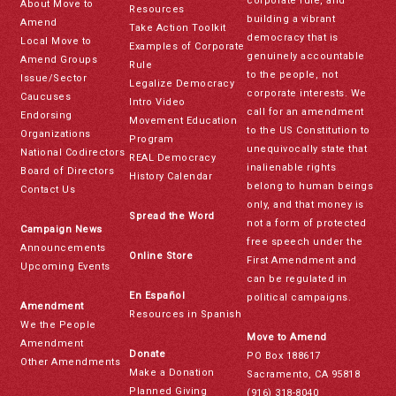
corporate rule, and
About Move to
Resources
building a vibrant
Amend
Take Action Toolkit
democracy that is
Local Move to
Examples of Corporate
genuinely accountable
Amend Groups
Rule
to the people, not
Issue/Sector
Legalize Democracy
corporate interests. We
Caucuses
Intro Video
call for an amendment
Endorsing
Movement Education
to the US Constitution to
Organizations
Program
unequivocally state that
National Codirectors
REAL Democracy
inalienable rights
Board of Directors
History Calendar
belong to human beings
Contact Us
only, and that money is
Spread the Word
not a form of protected
Campaign News
free speech under the
Announcements
Online Store
First Amendment and
Upcoming Events
can be regulated in
En Español
political campaigns.
Amendment
Resources in Spanish
We the People
Move to Amend
Amendment
Donate
PO Box 188617
Other Amendments
Make a Donation
Sacramento, CA 95818
Planned Giving
(916) 318-8040