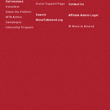
Get Involved
Donor Support Page
Contact Us
Volunteer
Share the Petition
Search
Affiliate Admin Login
MTA Action
MoveToAmend.org
Campaigns
© Move to Amend
Internship Program