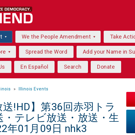
ut
We the People Amendment
Take Acti
ore
Spread the Word
Add your Name in S
Us
En Español
Search
Donate
llinois
»
Illinois Events
E放送!HD】第36回赤羽トラ
送・テレビ放送・放送・生
年01月09日 nhk3