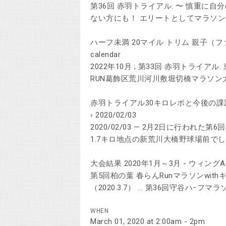
第36回 赤羽トライアル. 〜 慎重に
ない方にも！ エリートとしてマラソ
ハーフ未満 20マイル トリム 親子（ファミリー）のカ
calendar
2022年10月 ; 第33回 赤羽トライアル.
RUN葛飾区荒川河川敷堀切橋マラソン大会.
赤羽トライアル30キロレポと今後の課題 - 筑波山
› 2020/02/03
2020/02/03 — 2月2日に行われ
1.7キロ地点の新荒川大橋野球場前でした
大会結果 2020年1月～3月 - ウィングAChttp://w
第5回柏の葉 春らんRunマラソンwithキャ
（2020.3.7） ... 第36回守谷ハｰフマラソン
WHEN
March 01, 2020 at 2:00am - 2pm