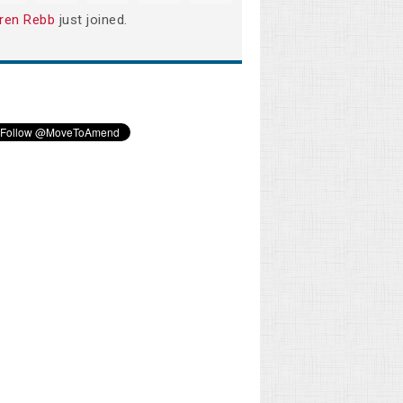
ren Rebb
just joined.