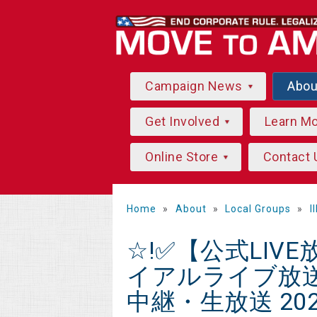
Campaign News
Abo
Get Involved
Learn M
Online Store
Contact 
Home
»
About
»
Local Groups
»
I
☆!✅【公式LIV
イアルライブ放
中継・生放送 2022