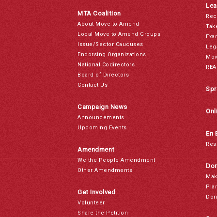
Lea
MTA Coalition
Rec
About Move to Amend
Tak
Local Move to Amend Groups
Exa
Issue/Sector Caucuses
Leg
Endorsing Organizations
Mov
National Codirectors
REA
Board of Directors
Contact Us
Spr
Campaign News
Onl
Announcements
Upcoming Events
En 
Res
Amendment
We the People Amendment
Don
Other Amendments
Mak
Pla
Get Involved
Don
Volunteer
Share the Petition