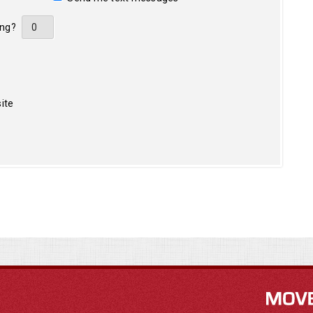
ing?
ite