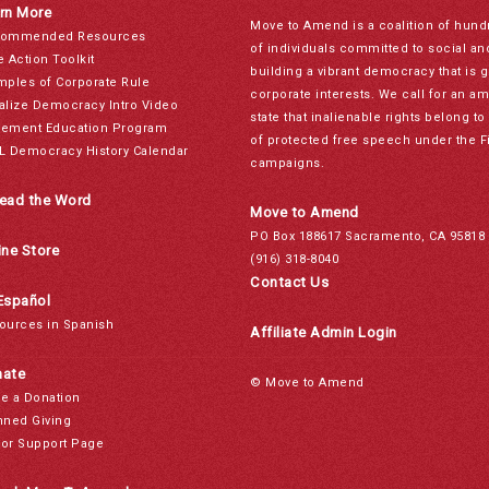
rn More
Move to Amend is a coalition of hund
ommended Resources
of individuals committed to social a
e Action Toolkit
building a vibrant democracy that is 
mples of Corporate Rule
corporate interests. We call for an a
alize Democracy Intro Video
state that inalienable rights belong 
ement Education Program
of protected free speech under the F
L Democracy History Calendar
campaigns.
ead the Word
Move to Amend
PO Box 188617 Sacramento, CA 95818
ine Store
(916) 318-8040
Contact Us
Español
ources in Spanish
Affiliate Admin Login
ate
© Move to Amend
e a Donation
nned Giving
or Support Page