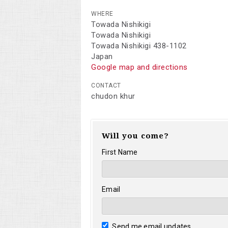
WHERE
Towada Nishikigi
Towada Nishikigi
Towada Nishikigi 438-1102
Japan
Google map and directions
CONTACT
chudon khur
Will you come?
First Name
Email
Send me email updates