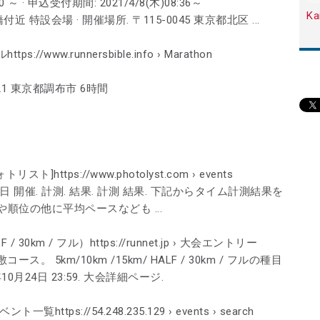
0 ～ · 申込受付期間: 2021/4/8(木)08:36～
Ka
川大橋付近 特設会場 · 開催場所. 〒115-0045 東京都北区 ...
www.runnersbible.info › Marathon
.12.21 東京都調布市 6時間
スト]https://www.photolyst.com › events
6日 開催. 計測. 結果. 計測 結果. 下記からタイム計測結果を
や順位の他に平均ペースなども ...
30km / フル）https://runnet.jp › 大会エントリー
5km/10km /15km/ HALF / 30km / フルの種目
1年10月24日 23:59. 大会詳細ページ.
tps://54.248.235.129 › events › search