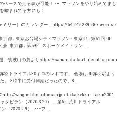
自分のペースで走る事が可能！ 〜. マラソンをやり始めてまも
ンを嗜まれてる方にも！
レンダー ...https://54.249.239.98 › events ›
 東京都 ; 東京お台場シティマラソン · 東京都 ; 第61回 UP
 東京都 ; 第59回 スポーツメイトラン ...
の麓よりhttps://sanumafudou.hatenablog.com
た第6回赤羽トライアル30キロのレポです。 会場はJR赤羽駅より
。 8時半に受付開始だったので、8 ...
ingac.html.xdomain.jp › taikaikekka › taikai2001
タピラン（2020.3.20） ... 第6回荒川トライアル
（2020.2.9）. ハｰフ ...