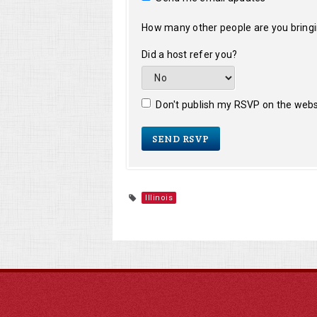
How many other people are you bring
Did a host refer you?
Don't publish my RSVP on the webs
Illinois