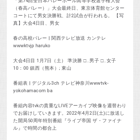
「第74回全日本バレーボール高等学校選手権大会
（春高バレー）」大会最終日、東京体育館センター
コートにて男女決勝戦、計2試合が行われる。 【写
真】大会4日目、男女
春の高校バレー | 関西テレビ放送 カンテレ
wwwktvjp haruko
大会4日目 1月7日（土） 準決勝 □…男子 □…女子
10：00 鎮西（熊本）; 東山
番組表 | デジタル3ch テレビ神奈川wwwtvk-
yokohamacom ba
番組内容tvkの貴重なLIVEアーカイブ映像を週替わり
でお届けしていきます。2022年4月2日(土)に放送し
た開局50周年特別番組『ライブ帝国 ザ・ファイナ
ル』で時間の都合上