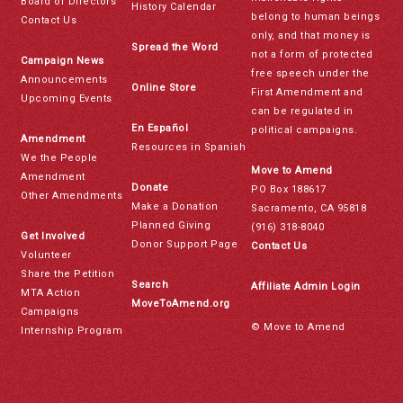
Board of Directors
History Calendar
belong to human beings
Contact Us
only, and that money is
Spread the Word
not a form of protected
Campaign News
free speech under the
Announcements
Online Store
First Amendment and
Upcoming Events
can be regulated in
En Español
political campaigns.
Amendment
Resources in Spanish
We the People
Move to Amend
Amendment
Donate
PO Box 188617
Other Amendments
Make a Donation
Sacramento, CA 95818
Planned Giving
(916) 318-8040
Get Involved
Donor Support Page
Contact Us
Volunteer
Share the Petition
Search
Affiliate Admin Login
MTA Action
MoveToAmend.org
Campaigns
© Move to Amend
Internship Program