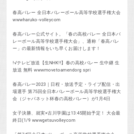
春高バレー 全日本バレーボール高等学校選手権大会
wwwharuko-volleycom
春高バレー公式サイト。「春の高校バレー 全日本バ
レーボール高等学校選手権大会」、通称「春高バレ
ー」の最新情報をいち早くお届けします！
!√テレビ放送【生NHK!!】春の高校バレー 生中継 生
放送 無料 wwwmovetoamendorg spri
春高バレー2023｜日程・放送予定・ライブ配信・出
場選手 第75回全日本バレーボール高等学校選手権大
会（ジャパネット杯春の高校バレー）が1月4日
女子決勝、就実×古川学園は13:45開始予定！ 大会最
終日(1/9 wwwgetsuvolleycom