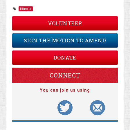
Illinois
VOLUNTEER
SIGN THE MOTION TO AMEND
DONATE
CONNECT
You can join us using