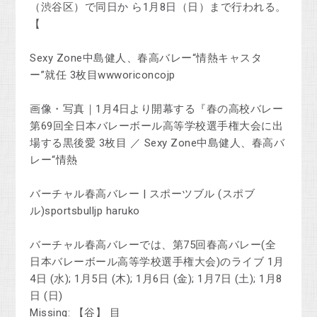
（渋谷区）で同日か ら1月8日（日）まで行われる。
【
Sexy Zone中島健人、春高バレー“情熱キャスタ
ー”就任 3枚目wwworiconcojp
画像・写真｜1月4日より開幕する『春の高校バレー
第69回全日本バレーボール高等学校選手権大会に出
場する黒後愛 3枚目 ／ Sexy Zone中島健人、春高バ
レー“情熱
バーチャル春高バレー | スポーツブル (スポブ
ル)sportsbulljp haruko
バーチャル春高バレーでは、第75回春高バレー(全
日本バレーボール高等学校選手権大会)のライブ 1月
4日 (水); 1月5日 (木); 1月6日 (金); 1月7日 (土); 1月8
日 (日)
Missing: 【谷】 ‎目