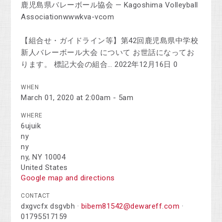
鹿児島県バレーボール協会 — Kagoshima Volleyball
Associationwwwkva-vcom
【組合せ・ガイドライン等】第42回鹿児島県中学校
新人バレーボール大会 について お世話になってお
ります。 標記大会の組合… 2022年12月16日 0
WHEN
March 01, 2020 at 2:00am - 5am
WHERE
6ujuik
ny
ny
ny, NY 10004
United States
Google map and directions
CONTACT
dxgvcfx dsgvbh ·
bibem81542@dewareff.com
·
01795517159