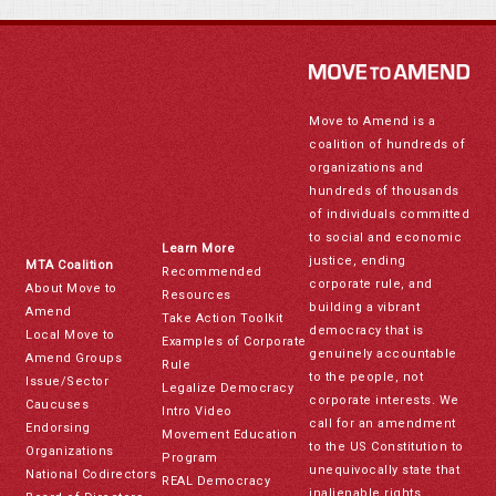
Move to Amend is a
coalition of hundreds of
organizations and
hundreds of thousands
of individuals committed
to social and economic
Learn More
justice, ending
MTA Coalition
Recommended
corporate rule, and
About Move to
Resources
building a vibrant
Amend
Take Action Toolkit
democracy that is
Local Move to
Examples of Corporate
genuinely accountable
Amend Groups
Rule
to the people, not
Issue/Sector
Legalize Democracy
corporate interests. We
Caucuses
Intro Video
call for an amendment
Endorsing
Movement Education
to the US Constitution to
Organizations
Program
unequivocally state that
National Codirectors
REAL Democracy
inalienable rights