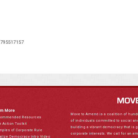
1795517157
rn More
Move to Amend is a coalition of hund
ommended Resources
of individuals committed to social a
e Action Toolkit
building a vibrant democracy that is 
mples of Corporate Rule
corporate interests. We call for an a
alize Democracy Intro Video