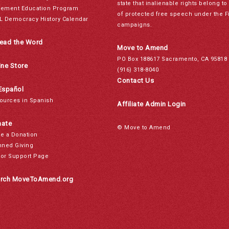
state that inalienable rights belong 
ement Education Program
of protected free speech under the F
L Democracy History Calendar
campaigns.
ead the Word
Move to Amend
PO Box 188617 Sacramento, CA 95818
ine Store
(916) 318-8040
Contact Us
Español
ources in Spanish
Affiliate Admin Login
ate
© Move to Amend
e a Donation
nned Giving
or Support Page
rch MoveToAmend.org