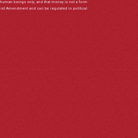
to human beings only, and that money is not a form
irst Amendment and can be regulated in political