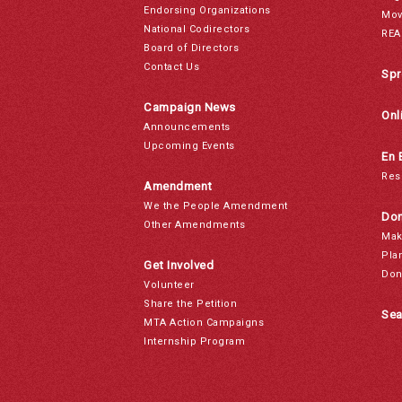
Endorsing Organizations
Mov
National Codirectors
REA
Board of Directors
Contact Us
Spr
Campaign News
Onl
Announcements
Upcoming Events
En 
Res
Amendment
We the People Amendment
Don
Other Amendments
Mak
Pla
Get Involved
Don
Volunteer
Share the Petition
Sea
MTA Action Campaigns
Internship Program