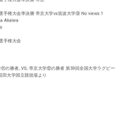
権大会準決勝 帝京大学vs筑波大学⑨ No views 1
ka Akaiwa
go
選手権大会
早稲田大学⑪の勝者, VS, 帝京大学⑫の勝者 第59回全国大学ラグビー
早稲田大学国立競技場より