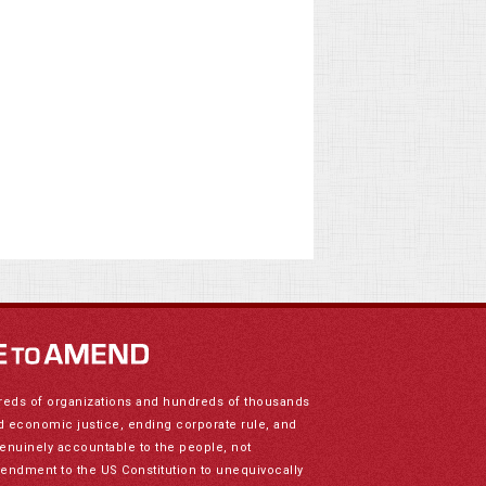
reds of organizations and hundreds of thousands
nd economic justice, ending corporate rule, and
genuinely accountable to the people, not
mendment to the US Constitution to unequivocally