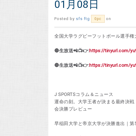
01月08日
Posted by
sfs ftg
on
0pc
全国大学ラグビーフットボール選手権
🔴生放送📲📺👉:
https://tinyurl.com/
🔴生放送📲📺👉:
https://tinyurl.com/
J SPORTSコラム＆ニュース
運命の刻。大学王者が決まる最終決戦
会決勝プレビュー
早稲田大学と帝京大学が決勝進出｜第