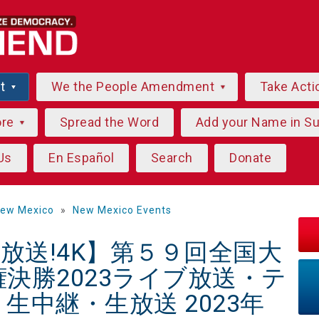
ut
We the People Amendment
Take Acti
ore
Spread the Word
Add your Name in S
Us
En Español
Search
Donate
ew Mexico
»
New Mexico Events
VE放送!4K】第５９回全国大
決勝2023ライブ放送・テ
生中継・生放送 2023年