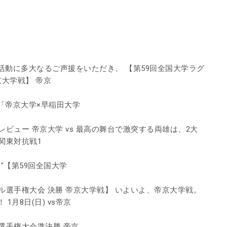
動に多大なるご声援をいただき、 【第59回全国大学ラグ
京大学戦】 帝京
「帝京大学×早稲田大学
ビュー 帝京大学 vs 最高の舞台で激突する両雄は、2大
関東対抗戦1
: "【第59回全国大学
ル選手権大会 決勝 帝京大学戦】 いよいよ、帝京大学戦。
月8日(日) vs帝京
選手権大会準決勝 帝京