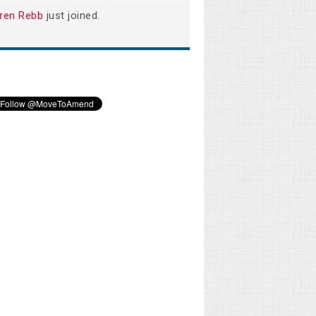
ren Rebb
just joined.