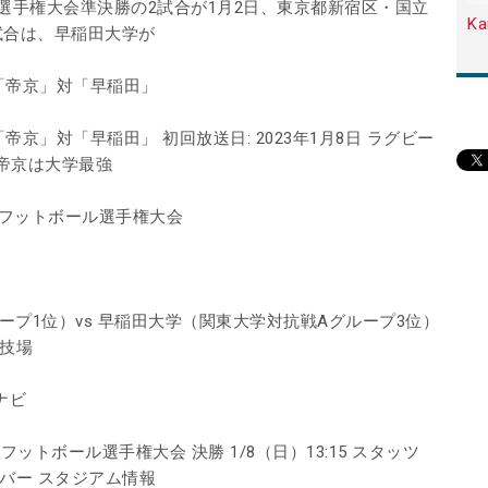
選手権大会準決勝の2試合が1月2日、東京都新宿区・国立
Ka
試合は、早稲田大学が
 「帝京」対「早稲田」
帝京」対「早稲田」 初回放送日: 2023年1月8日 ラグビー
帝京は大学最強
ーフットボール選手権大会
ープ1位）vs 早稲田大学（関東大学対抗戦Aグループ3位）
競技場
ナビ
ットボール選手権大会 決勝 1/8（日）13:15 スタッツ
バー スタジアム情報