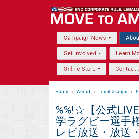
Campaign News
Abo
Get Involved
Learn M
Online Store
Contact 
Home
»
About
»
Local Groups
»
N
%%!☆【公式LI
学ラグビー選手権
レビ放送・放送・