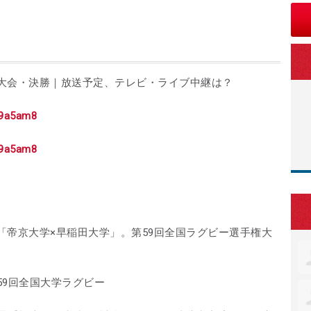
大会・決勝｜放送予定、テレビ・ライブ中継は？
yu9a5am8
yu9a5am8
「帝京大学×早稲田大学」。第59回全国ラグビー選手権大
59回全国大学ラグビー