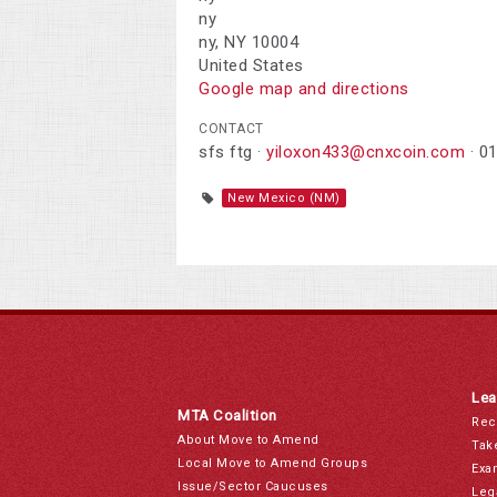
ny
ny, NY 10004
United States
Google map and directions
CONTACT
sfs ftg ·
yiloxon433@cnxcoin.com
· 0
New Mexico (NM)
Lea
MTA Coalition
Rec
About Move to Amend
Tak
Local Move to Amend Groups
Exa
Issue/Sector Caucuses
Leg