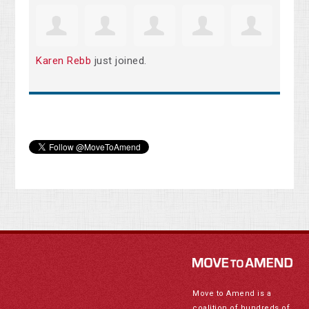
Karen Rebb
just joined.
Move to Amend is a
coalition of hundreds of