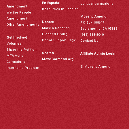
En Español
political campaigns.
Amendment
Resources in Spanish
We the People
Move to Amend
Amendment
Donate
PO Box 188617
Other Amendments
Make a Donation
Sacramento, CA 95818
Planned Giving
(916) 318-8040
Get Involved
Donor Support Page
Contact Us
Volunteer
Share the Petition
Search
Affiliate Admin Login
MTA Action
MoveToAmend.org
Campaigns
© Move to Amend
Internship Program