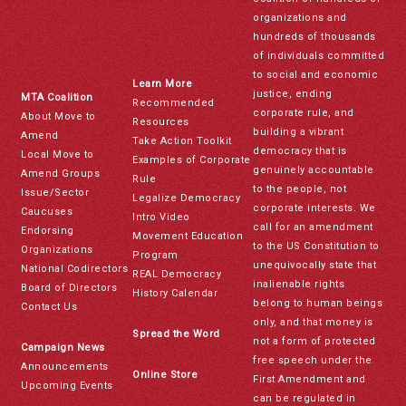
organizations and
hundreds of thousands
of individuals committed
to social and economic
Learn More
justice, ending
MTA Coalition
Recommended
corporate rule, and
About Move to
Resources
building a vibrant
Amend
Take Action Toolkit
democracy that is
Local Move to
Examples of Corporate
genuinely accountable
Amend Groups
Rule
to the people, not
Issue/Sector
Legalize Democracy
corporate interests. We
Caucuses
Intro Video
call for an amendment
Endorsing
Movement Education
to the US Constitution to
Organizations
Program
unequivocally state that
National Codirectors
REAL Democracy
inalienable rights
Board of Directors
History Calendar
belong to human beings
Contact Us
only, and that money is
Spread the Word
not a form of protected
Campaign News
free speech under the
Announcements
Online Store
First Amendment and
Upcoming Events
can be regulated in