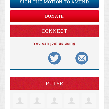
SIGN THE MOTION TO AMEND
DONATE
CONNECT
You can join us using
PULSE