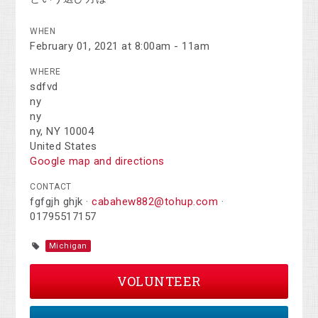
WHEN
February 01, 2021 at 8:00am - 11am
WHERE
sdfvd
ny
ny
ny, NY 10004
United States
Google map and directions
CONTACT
fgfgjh ghjk ·
cabahew882@tohup.com
·
01795517157
Michigan
VOLUNTEER