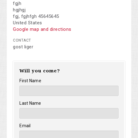
fgjh
hgjhgj
fgj, fgjhfgh 45645645
United States
Google map and directions
CONTACT
gost liger
Will you come?
First Name
Last Name
Email