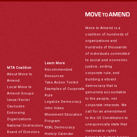
Move to Amend is a
coalition of hundreds of
organizations and
hundreds of thousands
of individuals committed
to social and economic
Learn More
justice, ending
MTA Coalition
Recommended
corporate rule, and
About Move to
Resources
building a vibrant
Amend
Take Action Toolkit
democracy that is
Local Move to
Examples of Corporate
genuinely accountable
Amend Groups
Rule
to the people, not
Issue/Sector
Legalize Democracy
corporate interests. We
Caucuses
Intro Video
call for an amendment
Endorsing
Movement Education
to the US Constitution to
Organizations
Program
unequivocally state that
National Codirectors
REAL Democracy
inalienable rights
Board of Directors
History Calendar