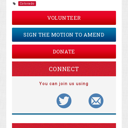
Colorado
VOLUNTEER
SIGN THE MOTION TO AMEND
DONATE
CONNECT
You can join us using