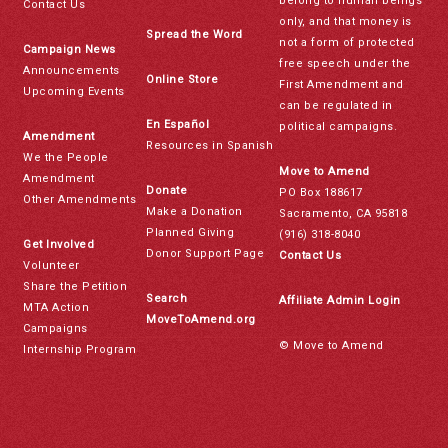
belong to human beings
Contact Us
only, and that money is
Spread the Word
not a form of protected
Campaign News
free speech under the
Announcements
Online Store
First Amendment and
Upcoming Events
can be regulated in
En Español
political campaigns.
Amendment
Resources in Spanish
We the People
Move to Amend
Amendment
Donate
PO Box 188617
Other Amendments
Make a Donation
Sacramento, CA 95818
Planned Giving
(916) 318-8040
Get Involved
Donor Support Page
Contact Us
Volunteer
Share the Petition
Search
Affiliate Admin Login
MTA Action
MoveToAmend.org
Campaigns
© Move to Amend
Internship Program