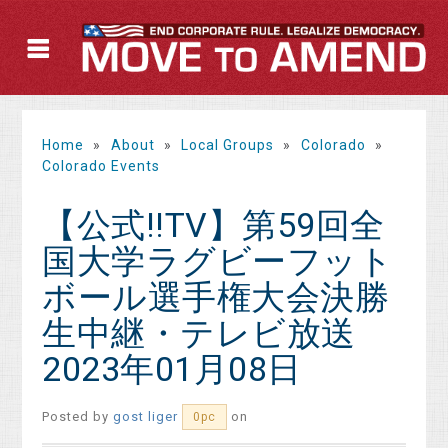
Home
»
About
»
Local Groups
»
Colorado
»
Colorado Events
【公式!!TV】第59回全
国大学ラグビーフット
ボール選手権大会決勝
生中継・テレビ放送
2023年01月08日
Posted by
gost liger
on
0pc