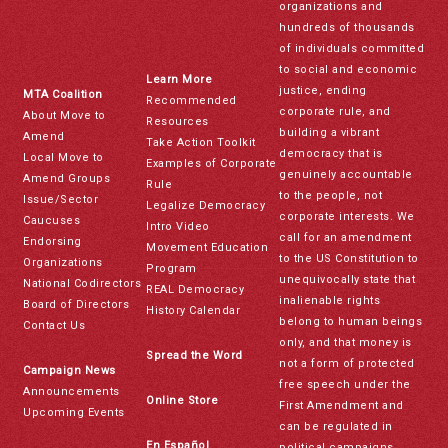
organizations and
hundreds of thousands
of individuals committed
to social and economic
Learn More
justice, ending
MTA Coalition
Recommended
corporate rule, and
About Move to
Resources
building a vibrant
Amend
Take Action Toolkit
democracy that is
Local Move to
Examples of Corporate
genuinely accountable
Amend Groups
Rule
to the people, not
Issue/Sector
Legalize Democracy
corporate interests. We
Caucuses
Intro Video
call for an amendment
Endorsing
Movement Education
to the US Constitution to
Organizations
Program
unequivocally state that
National Codirectors
REAL Democracy
inalienable rights
Board of Directors
History Calendar
belong to human beings
Contact Us
only, and that money is
Spread the Word
not a form of protected
Campaign News
free speech under the
Announcements
Online Store
First Amendment and
Upcoming Events
can be regulated in
En Español
political campaigns.