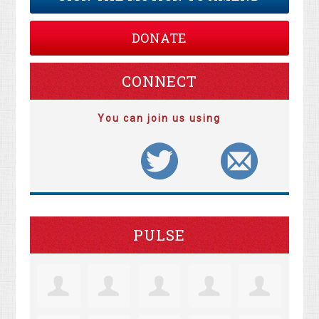
DONATE
CONNECT
You can join us using
PULSE