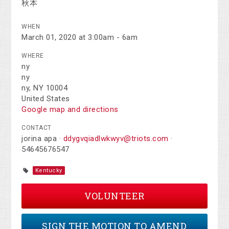
秋本
WHEN
March 01, 2020 at 3:00am - 6am
WHERE
ny
ny
ny, NY 10004
United States
Google map and directions
CONTACT
jorina apa ·
ddygvqiadlwkwyv@triots.com
·
54645676547
Kentucky
VOLUNTEER
SIGN THE MOTION TO AMEND