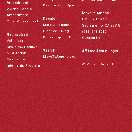
Amendment
Resources in Spanish
We the People
Move to Amend
Amendment
Donate
PO Box 188617
Other Amendments
Make a Donation
Sacramento, CA 95818
Planned Giving
(916) 318-8040
Get Involved
Donor Support Page
Contact Us
Volunteer
Share the Petition
Search
Affiliate Admin Login
MTA Action
MoveToAmend.org
Campaigns
© Move to Amend
Internship Program