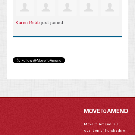
Karen Rebb
just joined.
Move to Amend is a
coalition of hundreds of