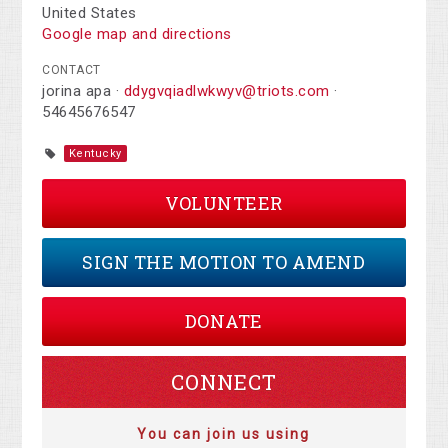
United States
Google map and directions
CONTACT
jorina apa ·
ddygvqiadlwkwyv@triots.com
·
54645676547
Kentucky
VOLUNTEER
SIGN THE MOTION TO AMEND
DONATE
CONNECT
You can join us using