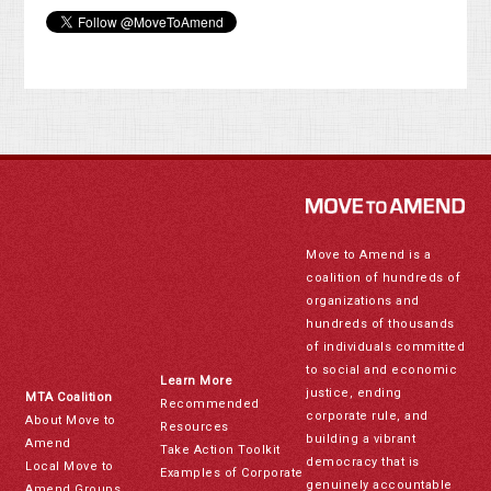
Move to Amend is a
coalition of hundreds of
organizations and
hundreds of thousands
of individuals committed
to social and economic
Learn More
justice, ending
MTA Coalition
Recommended
corporate rule, and
About Move to
Resources
building a vibrant
Amend
Take Action Toolkit
democracy that is
Local Move to
Examples of Corporate
genuinely accountable
Amend Groups