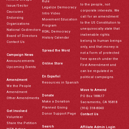
Rule
to the people, not
Issue/Sector
Legalize Democracy
corporate interests. We
Caucuses
Intro Video
call for an amendment
Endorsing
Movement Education
to the US Constitution to
Organizations
Program
unequivocally state that
National Codirectors
REAL Democracy
inalienable rights
Board of Directors
History Calendar
belong to human beings
Contact Us
only, and that money is
Spread the Word
not a form of protected
Campaign News
free speech under the
Announcements
Online Store
First Amendment and
Upcoming Events
can be regulated in
En Español
political campaigns.
Amendment
Resources in Spanish
We the People
Move to Amend
Amendment
Donate
PO Box 188617
Other Amendments
Make a Donation
Sacramento, CA 95818
Planned Giving
(916) 318-8040
Get Involved
Donor Support Page
Contact Us
Volunteer
Share the Petition
Search
Affiliate Admin Login