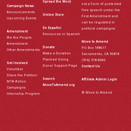
Spread the Word
not a form of protected
Campaign News
free speech under the
Announcements
Online Store
First Amendment and
Upcoming Events
can be regulated in
En Español
political campaigns.
Amendment
Resources in Spanish
We the People
Move to Amend
Amendment
Donate
PO Box 188617
Other Amendments
Make a Donation
Sacramento, CA 95818
Planned Giving
(916) 318-8040
Get Involved
Donor Support Page
Contact Us
Volunteer
Share the Petition
Search
Affiliate Admin Login
MTA Action
MoveToAmend.org
Campaigns
© Move to Amend
Internship Program