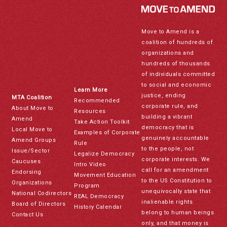
Move to Amend is a
coalition of hundreds of
organizations and
hundreds of thousands
of individuals committed
to social and economic
Learn More
justice, ending
MTA Coalition
Recommended
corporate rule, and
About Move to
Resources
building a vibrant
Amend
Take Action Toolkit
democracy that is
Local Move to
Examples of Corporate
genuinely accountable
Amend Groups
Rule
to the people, not
Issue/Sector
Legalize Democracy
corporate interests. We
Caucuses
Intro Video
call for an amendment
Endorsing
Movement Education
to the US Constitution to
Organizations
Program
unequivocally state that
National Codirectors
REAL Democracy
inalienable rights
Board of Directors
History Calendar
belong to human beings
Contact Us
only, and that money is