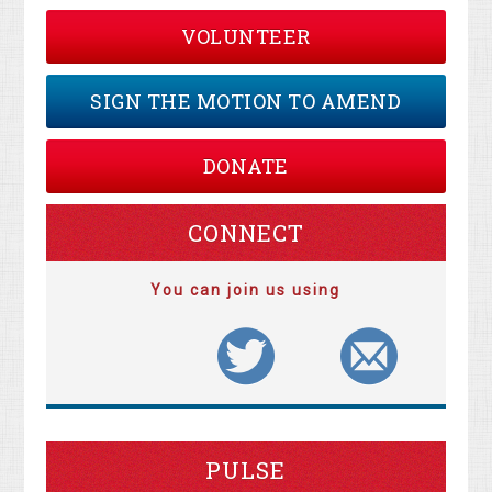
VOLUNTEER
SIGN THE MOTION TO AMEND
DONATE
CONNECT
You can join us using
PULSE