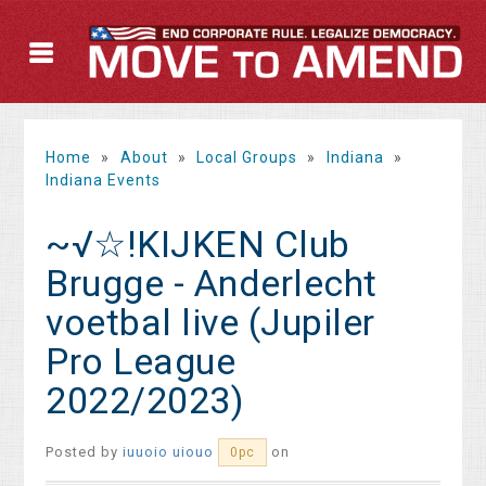
Home
»
About
»
Local Groups
»
Indiana
»
Indiana Events
~√☆!KIJKEN Club
Brugge - Anderlecht
voetbal live (Jupiler
Pro League
2022/2023)
Posted by
iuuoio uiouo
on
0pc