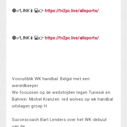
🔴✅LINK📱💻👉
https://tv2pc.live/allsports/
🔴✅LINK📱💻👉
https://tv2pc.live/allsports/
Vooruitblik WK handbal: België met een
wereldkeeper
We focussen op de wedstrijden tegen Tunesië en
Bahrein. Michel Kranzen. red wolves op wk handbal.
uitslagen groep H.
Succescoach Bart Lenders over het WK-debuut
van de