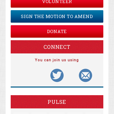
VOLUNTEER
SIGN THE MOTION TO AMEND
DONATE
CONNECT
You can join us using
PULSE