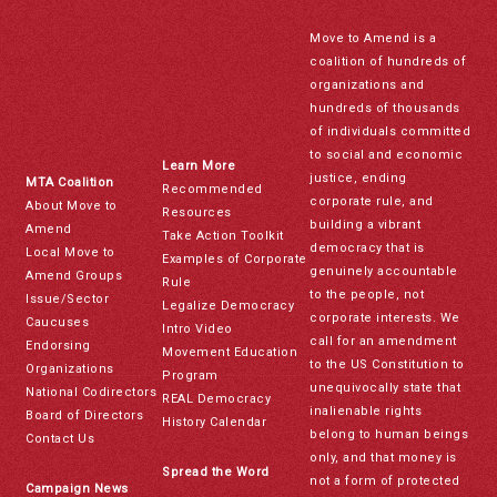
Move to Amend is a
coalition of hundreds of
organizations and
hundreds of thousands
of individuals committed
to social and economic
Learn More
justice, ending
MTA Coalition
Recommended
corporate rule, and
About Move to
Resources
building a vibrant
Amend
Take Action Toolkit
democracy that is
Local Move to
Examples of Corporate
genuinely accountable
Amend Groups
Rule
to the people, not
Issue/Sector
Legalize Democracy
corporate interests. We
Caucuses
Intro Video
call for an amendment
Endorsing
Movement Education
to the US Constitution to
Organizations
Program
unequivocally state that
National Codirectors
REAL Democracy
inalienable rights
Board of Directors
History Calendar
belong to human beings
Contact Us
only, and that money is
Spread the Word
not a form of protected
Campaign News