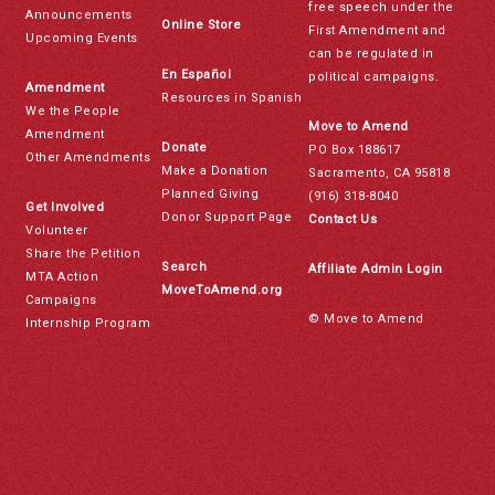
free speech under the
Announcements
Online Store
First Amendment and
Upcoming Events
can be regulated in
En Español
political campaigns.
Amendment
Resources in Spanish
We the People
Move to Amend
Amendment
Donate
PO Box 188617
Other Amendments
Make a Donation
Sacramento, CA 95818
Planned Giving
(916) 318-8040
Get Involved
Donor Support Page
Contact Us
Volunteer
Share the Petition
Search
Affiliate Admin Login
MTA Action
MoveToAmend.org
Campaigns
© Move to Amend
Internship Program