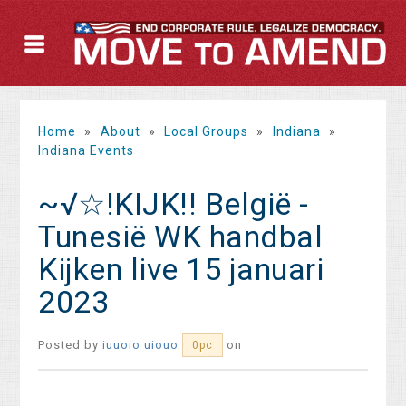
Home
»
About
»
Local Groups
»
Indiana
»
Indiana Events
~√☆!KIJK!! België -
Tunesië WK handbal
Kijken live 15 januari
2023
Posted by
iuuoio uiouo
on
0pc