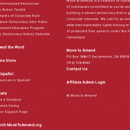
Move to Amend is a coalition of hund
ommended Resources
of individuals committed to social a
e Action Toolkit
building a vibrant democracy that is 
mples of Corporate Rule
corporate interests. We call for an a
alize Democracy Intro Video
state that inalienable rights belong 
ement Education Program
of protected free speech under the F
L Democracy History Calendar
campaigns.
ead the Word
Move to Amend
PO Box 188617 Sacramento, CA 95818
ine Store
(916) 318-8040
Contact Us
Español
ources in Spanish
Affiliate Admin Login
ate
© Move to Amend
e a Donation
nned Giving
or Support Page
rch MoveToAmend.org