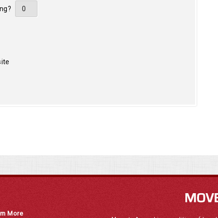
ing?
ite
rn More