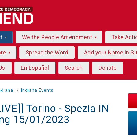
ut
We the People Amendment
Take Acti
ore
Spread the Word
Add your Name in S
Us
En Español
Search
Donate
ndiana
»
Indiana Events
VE]] Torino - Spezia IN
ng 15/01/2023