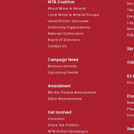
MTA Coalition
Rec
About Move to Amend
Tak
Local Move to Amend Groups
Exa
Issue/Sector Caucuses
Leg
Endorsing Organizations
Mov
National Codirectors
REA
Board of Directors
Contact Us
Spr
Campaign News
Onl
Announcements
Upcoming Events
En 
Res
Amendment
We the People Amendment
Don
Other Amendments
Mak
Pla
Get Involved
Don
Volunteer
Share the Petition
Sea
MTA Action Campaigns