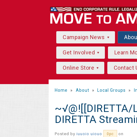
Campaign News
Abo
Get Involved
Learn M
Online Store
Contact 
Home
»
About
»
Local Groups
»
I
~√@![[DIRETTA/LI
DIRETTA Streami
Posted by
iuuoio uiouo
on
0pc