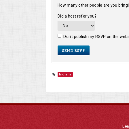
How many other people are you bring
Did a host refer you?
Don't publish my RSVP on the webs
Indiana
Lea