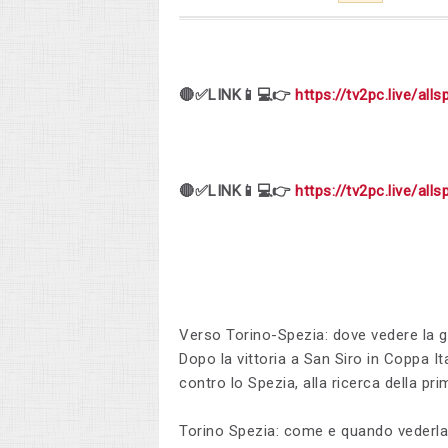
🔴✅LINK📱💻👉
https://tv2pc.live/alls
🔴✅LINK📱💻👉
https://tv2pc.live/alls
Verso Torino-Spezia: dove vedere la g
Dopo la vittoria a San Siro in Coppa I
contro lo Spezia, alla ricerca della pri
Torino Spezia: come e quando vederla