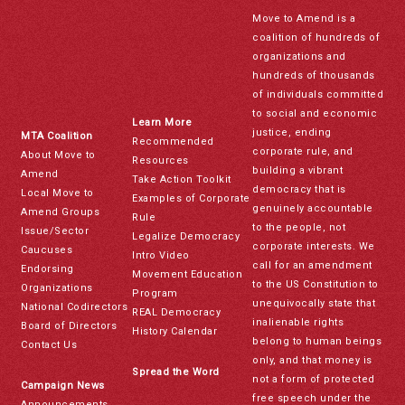
Move to Amend is a
coalition of hundreds of
organizations and
hundreds of thousands
of individuals committed
to social and economic
Learn More
justice, ending
MTA Coalition
Recommended
corporate rule, and
About Move to
Resources
building a vibrant
Amend
Take Action Toolkit
democracy that is
Local Move to
Examples of Corporate
genuinely accountable
Amend Groups
Rule
to the people, not
Issue/Sector
Legalize Democracy
corporate interests. We
Caucuses
Intro Video
call for an amendment
Endorsing
Movement Education
to the US Constitution to
Organizations
Program
unequivocally state that
National Codirectors
REAL Democracy
inalienable rights
Board of Directors
History Calendar
belong to human beings
Contact Us
only, and that money is
Spread the Word
not a form of protected
Campaign News
free speech under the
Announcements