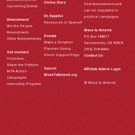
Online Store
First Amendment and
Upcoming Events
can be regulated in
En Español
political campaigns.
Amendment
Resources in Spanish
We the People
Move to Amend
Amendment
Donate
PO Box 188617
Other Amendments
Make a Donation
Sacramento, CA 95818
Planned Giving
(916) 318-8040
Get Involved
Donor Support Page
Contact Us
Volunteer
Share the Petition
Search
Affiliate Admin Login
MTA Action
MoveToAmend.org
Campaigns
© Move to Amend
Internship Program