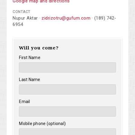
Google map and directions
CONTACT
Nupur Aktar ·
zidrizotru@gufum.com
· (189) 742-
6954
Will you come?
First Name
Last Name
Email
Mobile phone (optional)