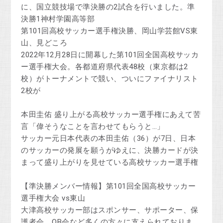
に、国立競技場で準決勝の2試合を行いました。準
決勝1神村学園高等部
第101回高校サッカー選手権決勝、岡山学芸館VS東
山、見どころ
2022年12月28日に開幕した第101回全国高校サッカ
ー選手権大会。各都道府県代表48校（東京都は2
校）がトーナメントで競い、ついにファイナリスト
2校が
本田圭佑 盛り上がる高校サッカー選手権にあえて苦
言「偉そうなことを言わせてもらうと…」
サッカー元日本代表の本田圭佑（36）が7日、日本
のサッカーの発展を願うがゆえに、決勝カードが決
まって盛り上がりを見せている高校サッカー選手権
【準決勝メンバー情報】第101回全国高校サッカー
選手権大会 vs東山
大津高校サッカー部はスポンサー、サポーター、保
護者会、OB会など多くの方々に支えられておりま