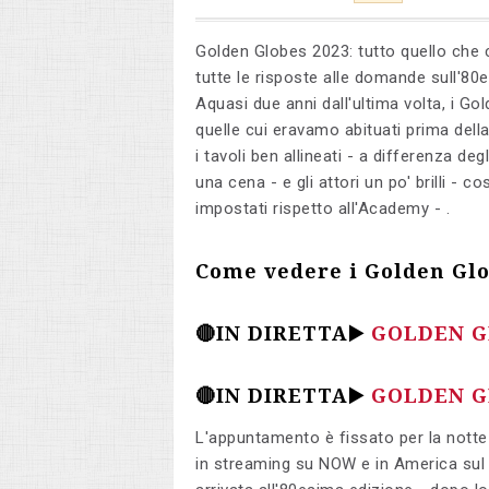
Golden Globes 2023: tutto quello che c
tutte le risposte alle domande sull'80
Aquasi due anni dall'ultima volta, i G
quelle cui eravamo abituati prima del
i tavoli ben allineati - a differenza de
una cena - e gli attori un po' brilli -
impostati rispetto all'Academy - .
Come vedere i Golden Glo
🔴IN DIRETTA▶️
GOLDEN G
🔴IN DIRETTA▶️
GOLDEN G
L'appuntamento è fissato per la notte 
in streaming su NOW e in America sul 