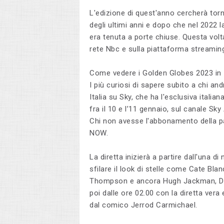
L'edizione di quest'anno cercherà tor
degli ultimi anni e dopo che nel 2022 
era tenuta a porte chiuse. Questa volta,
rete Nbc e sulla piattaforma streamin
Come vedere i Golden Globes 2023 in I
I più curiosi di sapere subito a chi a
Italia su Sky, che ha l'esclusiva italia
fra il 10 e l’11 gennaio, sul canale Sky
Chi non avesse l'abbonamento della pa
NOW.
La diretta inizierà a partire dall'una 
sfilare il look di stelle come Cate B
Thompson e ancora Hugh Jackman, Danie
poi dalle ore 02.00 con la diretta ver
dal comico Jerrod Carmichael.