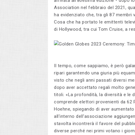
arrivata all'80esima edizione - dopo 
Association nel febbraio del 2021, qu
ha evidenziato che, tra gli 87 membri 
Cosa che ha portato le emittenti televi
di Hollywood, tra cui Tom Cruise, a res
Il tempo, come sappiamo, è però gala
ripari garantendo una giuria più equamen
visto che negli anni passati diversi m
dopo aver accettato regali molto gener
titoli. «La profondità, la diversità e l
comprende elettori provenienti da 62 P
Hoehne, spiegando di aver aumentato i
all'interno dell'associazione aggiungend
stavolta incontrerà il favore del pubb
diverse perché nei primi votano i giorna