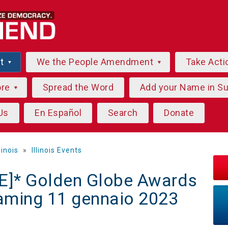
ut
We the People Amendment
Take Acti
ore
Spread the Word
Add your Name in S
Us
En Español
Search
Donate
llinois
»
Illinois Events
]* Golden Globe Awards
eaming 11 gennaio 2023