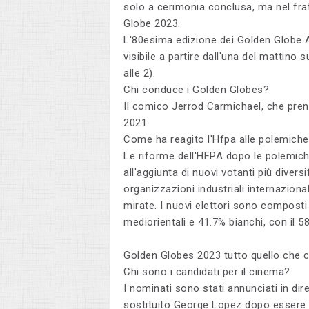
solo a cerimonia conclusa, ma nel fra
Globe 2023.
L'80esima edizione dei Golden Globe A
visibile a partire dall'una del mattino s
alle 2).
Chi conduce i Golden Globes?
Il comico Jerrod Carmichael, che prend
2021.
Come ha reagito l'Hfpa alle polemich
Le riforme dell'HFPA dopo le polemich
all'aggiunta di nuovi votanti più divers
organizzazioni industriali internazion
mirate. I nuovi elettori sono composti d
mediorientali e 41.7% bianchi, con il 
Golden Globes 2023 tutto quello che c
Chi sono i candidati per il cinema?
I nominati sono stati annunciati in dir
sostituito George Lopez dopo essere ris