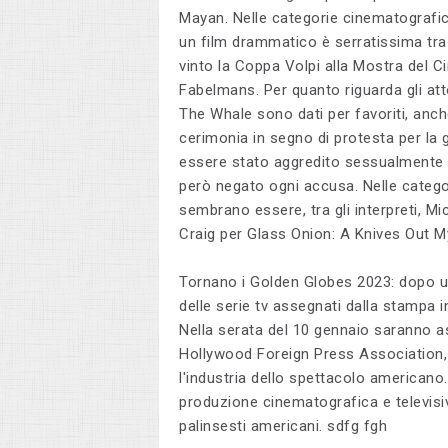
Mayan. Nelle categorie cinematografiche
un film drammatico è serratissima tra
vinto la Coppa Volpi alla Mostra del C
Fabelmans. Per quanto riguarda gli atto
The Whale sono dati per favoriti, anc
cerimonia in segno di protesta per la g
essere stato aggredito sessualmente ne
però negato ogni accusa. Nelle categ
sembrano essere, tra gli interpreti, M
Craig per Glass Onion: A Knives Out M
Tornano i Golden Globes 2023: dopo u
delle serie tv assegnati dalla stampa 
Nella serata del 10 gennaio saranno asse
Hollywood Foreign Press Association, c
l'industria dello spettacolo americano. 
produzione cinematografica e televisiv
palinsesti americani. sdfg fgh