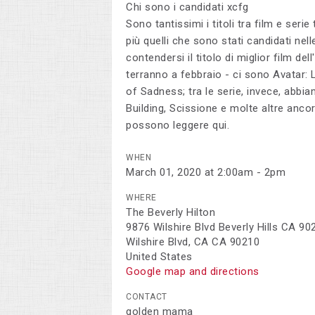
Chi sono i candidati xcfg
Sono tantissimi i titoli tra film e ser
più quelli che sono stati candidati nell
contendersi il titolo di miglior film de
terranno a febbraio - ci sono Avatar: 
of Sadness; tra le serie, invece, abb
Building, Scissione e molte altre anco
possono leggere qui.
WHEN
March 01, 2020 at 2:00am - 2pm
WHERE
The Beverly Hilton
9876 Wilshire Blvd Beverly Hills CA 90
Wilshire Blvd, CA CA 90210
United States
Google map and directions
CONTACT
golden mama