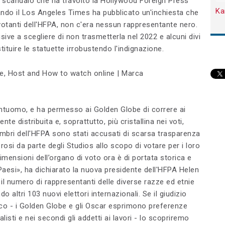
lo scandalo che ha travolto la Hollywood Foreign Press
Ka
ando il Los Angeles Times ha pubblicato un'inchiesta che
votanti dell'HFPA, non c'era nessun rappresentante nero.
sive a scegliere di non trasmetterla nel 2022 e alcuni divi
tituire le statuette irrobustendo l'indignazione.
ntuomo, e ha permesso ai Golden Globe di correre ai
te distribuita e, soprattutto, più cristallina nei voti,
embri dell'HFPA sono stati accusati di scarsa trasparenza
osi da parte degli Studios allo scopo di votare per i loro
e dimensioni dell’organo di voto ora è di portata storica e
aesi», ha dichiarato la nuova presidente dell'HFPA Helen
l numero di rappresentanti delle diverse razze ed etnie
o altri 103 nuovi elettori internazionali. Se il giudizio
lico - i Golden Globe e gli Oscar esprimono preferenze
listi e nei secondi gli addetti ai lavori - lo scopriremo