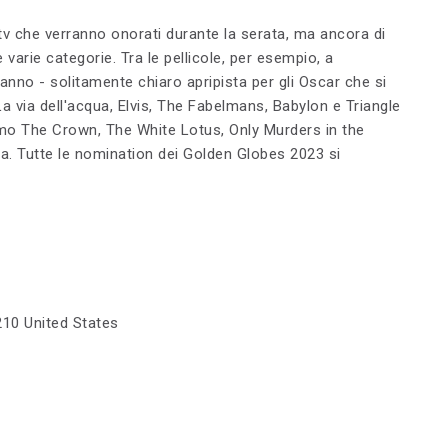
ie tv che verranno onorati durante la serata, ma ancora di
e varie categorie. Tra le pellicole, per esempio, a
ll'anno - solitamente chiaro apripista per gli Oscar che si
La via dell'acqua, Elvis, The Fabelmans, Babylon e Triangle
iamo The Crown, The White Lotus, Only Murders in the
ra. Tutte le nomination dei Golden Globes 2023 si
210 United States