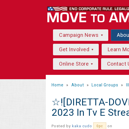
Campaign News
Abo
Get Involved
Learn M
Online Store
Contact 
Home
»
About
»
Local Groups
»
I
☆![DIRETTA-DOVE
2023 In Tv E Str
Posted by
kaka cudo
on
0pc