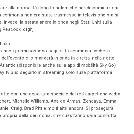
nare alla normalità dopo lo polemiche per discriminazione
la cerimonia non era stata trasmessa in televisione ma si
 invece, la serata andrà in onda negli Stati Uniti sulla
g Peacock. dfghj
talia
ndranno i premi possono seguire la cerimonia anche in
na dell'evento e lo manderà in onda in diretta, nella notte
 Atlantic (disponibile anche sulla app di mobilità Sky Go).
y tv può seguirlo in streaming solo sulla piattaforma
di notte con una copertura speciale del red carpet che vedrà
lanchett, Michelle Williams, Ana de Armas, Zendaya, Emma
l Craig, Brad Pitt e molti altri ancora. Si proseguirà
a e propria della cerimonia, che quest'anno sarà condotta