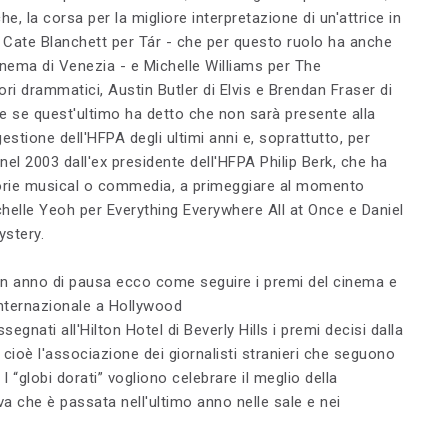
, la corsa per la migliore interpretazione di un'attrice in
 Cate Blanchett per Tár - che per questo ruolo ha anche
inema di Venezia - e Michelle Williams per The
ri drammatici, Austin Butler di Elvis e Brendan Fraser di
he se quest'ultimo ha detto che non sarà presente alla
estione dell'HFPA degli ultimi anni e, soprattutto, per
l 2003 dall'ex presidente dell'HFPA Philip Berk, che ha
orie musical o commedia, a primeggiare al momento
ichelle Yeoh per Everything Everywhere All at Once e Daniel
ystery.
n anno di pausa ecco come seguire i premi del cinema e
internazionale a Hollywood
gnati all'Hilton Hotel di Beverly Hills i premi decisi dalla
ioè l'associazione dei giornalisti stranieri che seguono
I “globi dorati” vogliono celebrare il meglio della
a che è passata nell'ultimo anno nelle sale e nei