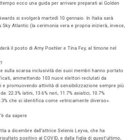
ttempo ecco una guida per arrivare preparati ai Golden
wards si svolgerà martedì 10 gennaio. In Italia sarà
u Sky Atlantic (la cerimonia vera e propria inizierà, invece,
erà il posto di Amy Poehler e Tina Fey, al timone nel
e?
e sulla scarsa inclusività dei suoi membri hanno portato
ificati, ammettendo 103 nuovi elettori reclutati da
ali e promuovendo attività di sensibilizzazione sempre più
a: 22.3% latini, 13.6% neri, 11.7% asiatici, 10.7%
58.3% che si identifica come «etnicamente diverso».
'è da sapere
etta a dicembre dall'attrice Selenis Leyva, che ha
ultato positivo al COVID, e dalla figlia di quest'ultimo,