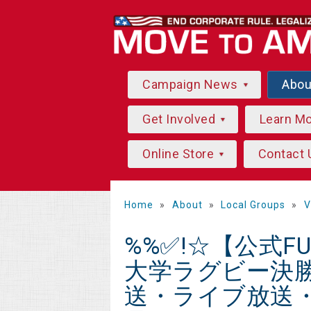
Campaign News
Abo
Get Involved
Learn M
Online Store
Contact 
Home
»
About
»
Local Groups
»
V
%%✅!☆【公式FU
大学ラグビー決勝 
送・ライブ放送・