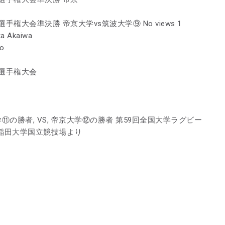
権大会準決勝 帝京大学vs筑波大学⑨ No views 1
ka Akaiwa
go
選手権大会
早稲田大学⑪の勝者, VS, 帝京大学⑫の勝者 第59回全国大学ラグビー
早稲田大学国立競技場より