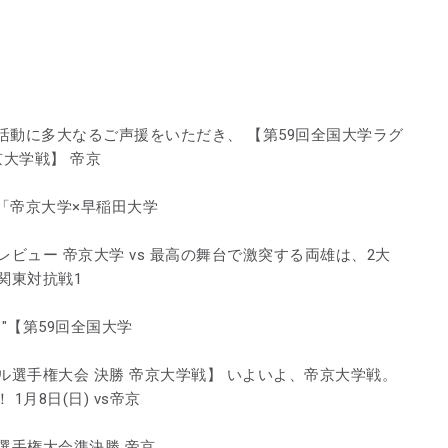
動に多大なるご声援をいただき、 【第59回全国大学ラグ
京大学戦】 帝京
「帝京大学×早稲田大学
ビュー 帝京大学 vs 最高の舞台で激突する両雄は、2大
関東対抗戦1
: "【第59回全国大学
ル選手権大会 決勝 帝京大学戦】 いよいよ、帝京大学戦。
月8日(日) vs帝京
選手権大会準決勝 帝京