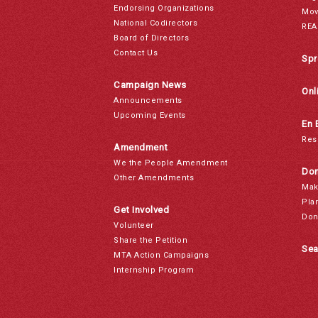
Endorsing Organizations
Mov
National Codirectors
REA
Board of Directors
Contact Us
Spr
Campaign News
Onl
Announcements
Upcoming Events
En 
Res
Amendment
We the People Amendment
Don
Other Amendments
Mak
Pla
Get Involved
Don
Volunteer
Share the Petition
Sea
MTA Action Campaigns
Internship Program