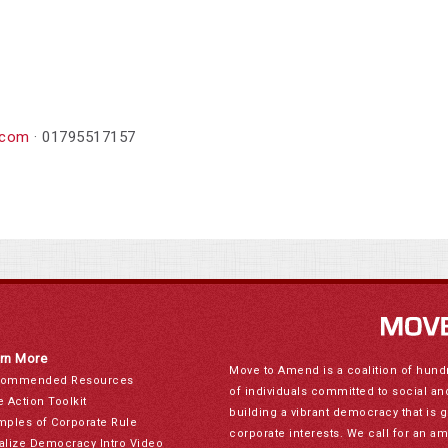
.com
· 01795517157
rn More
Move to Amend is a coalition of hund
ommended Resources
of individuals committed to social a
e Action Toolkit
building a vibrant democracy that is 
mples of Corporate Rule
corporate interests. We call for an a
alize Democracy Intro Video