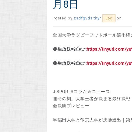
月8日
Posted by
zsdfgvds thyr
on
0pc
全国大学ラグビーフットボール選手権
🔴生放送📲📺👉:
https://tinyurl.com/
🔴生放送📲📺👉:
https://tinyurl.com/
J SPORTSコラム＆ニュース
運命の刻。大学王者が決まる最終決戦
会決勝プレビュー
早稲田大学と帝京大学が決勝進出｜第