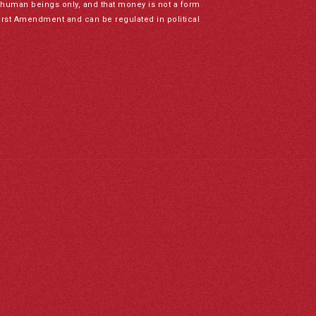
to human beings only, and that money is not a form
irst Amendment and can be regulated in political