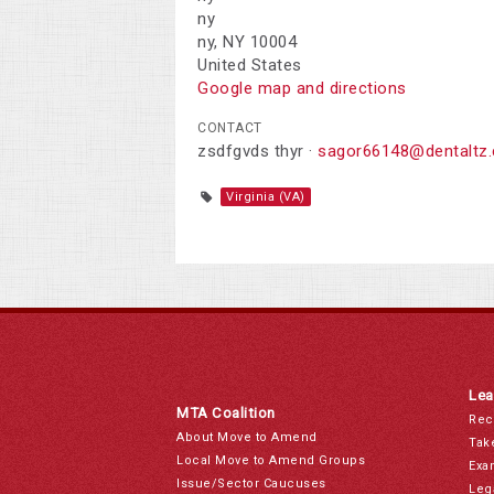
ny
ny, NY 10004
United States
Google map and directions
CONTACT
zsdfgvds thyr ·
sagor66148@dentaltz
Virginia (VA)
Lea
MTA Coalition
Rec
About Move to Amend
Tak
Local Move to Amend Groups
Exa
Issue/Sector Caucuses
Leg