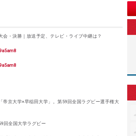
大会・決勝｜放送予定、テレビ・ライブ中継は？
yu9a5am8
yu9a5am8
「帝京大学×早稲田大学」。第59回全国ラグビー選手権大
59回全国大学ラグビー