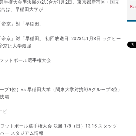
選手権大会準決勝の2試合が1月2日、東京都新宿区・国立
Ka
試合は、早稲田大学が
 「帝京」対「早稲田」
帝京」対「早稲田」 初回放送日: 2023年1月8日 ラグビー
帝京は大学最強
ーフットボール選手権大会
ープ1位）vs 早稲田大学（関東大学対抗戦Aグループ3位）
競技場
ナビ
ットボール選手権大会 決勝 1/8（日）13:15 スタッツ
バー スタジアム情報