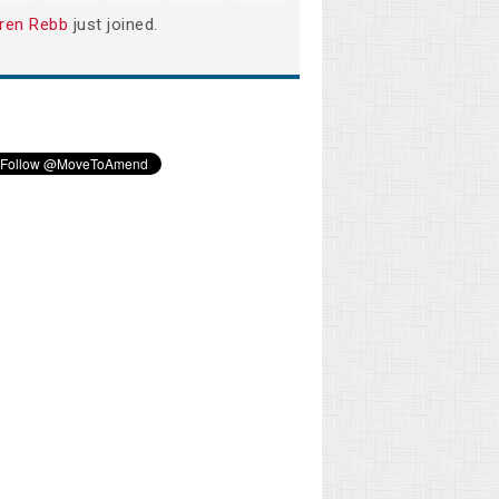
ren Rebb
just joined.