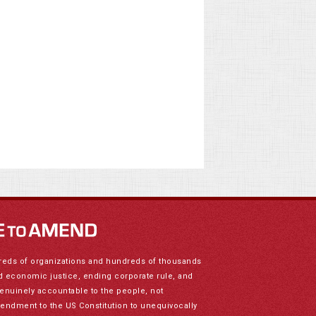
reds of organizations and hundreds of thousands
nd economic justice, ending corporate rule, and
genuinely accountable to the people, not
mendment to the US Constitution to unequivocally