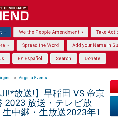
ut
We the People Amendment
Take Acti
ore
Spread the Word
Add your Name in S
Us
En Español
Search
Donate
irginia
»
Virginia Events
JI!*放送!】早稲田 VS 帝京
2023 放送・テレビ放
生中継・生放送2023年1