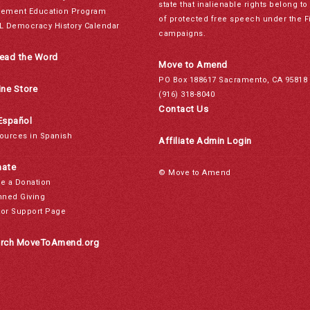
state that inalienable rights belong 
ement Education Program
of protected free speech under the F
L Democracy History Calendar
campaigns.
ead the Word
Move to Amend
PO Box 188617 Sacramento, CA 95818
ine Store
(916) 318-8040
Contact Us
Español
ources in Spanish
Affiliate Admin Login
ate
© Move to Amend
e a Donation
nned Giving
or Support Page
rch MoveToAmend.org