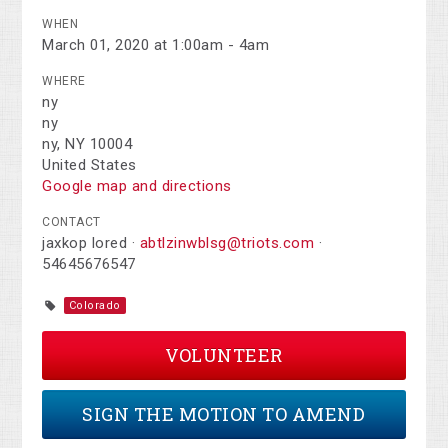
WHEN
March 01, 2020 at 1:00am - 4am
WHERE
ny
ny
ny, NY 10004
United States
Google map and directions
CONTACT
jaxkop lored ·
abtlzinwblsg@triots.com
·
54645676547
Colorado
VOLUNTEER
SIGN THE MOTION TO AMEND