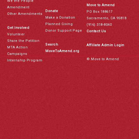
We the People
Move to Amend
Amendment
Donate
PO Box 188617
Other Amendments
Make a Donation
Sacramento, CA 95818
Planned Giving
(916) 318-8040
Get Involved
Donor Support Page
Contact Us
Volunteer
Share the Petition
Search
Affiliate Admin Login
MTA Action
MoveToAmend.org
Campaigns
© Move to Amend
Internship Program