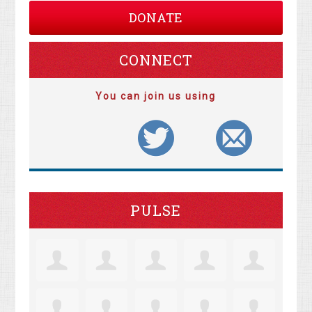
DONATE
CONNECT
You can join us using
PULSE