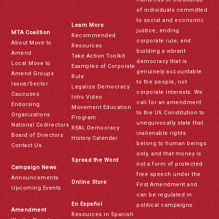
of individuals committed
to social and economic
Learn More
justice, ending
MTA Coalition
Recommended
corporate rule, and
About Move to
Resources
building a vibrant
Amend
Take Action Toolkit
democracy that is
Local Move to
Examples of Corporate
genuinely accountable
Amend Groups
Rule
to the people, not
Issue/Sector
Legalize Democracy
corporate interests. We
Caucuses
Intro Video
call for an amendment
Endorsing
Movement Education
to the US Constitution to
Organizations
Program
unequivocally state that
National Codirectors
REAL Democracy
inalienable rights
Board of Directors
History Calendar
belong to human beings
Contact Us
only, and that money is
Spread the Word
not a form of protected
Campaign News
free speech under the
Announcements
Online Store
First Amendment and
Upcoming Events
can be regulated in
En Español
political campaigns.
Amendment
Resources in Spanish