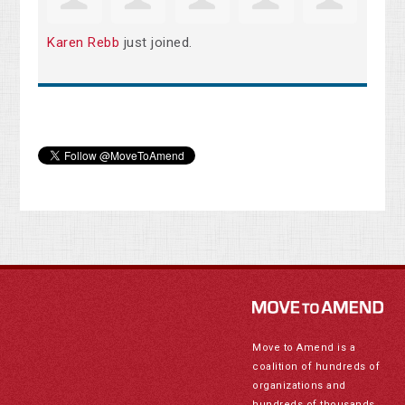
Karen Rebb
just joined.
Move to Amend is a
coalition of hundreds of
organizations and
hundreds of thousands