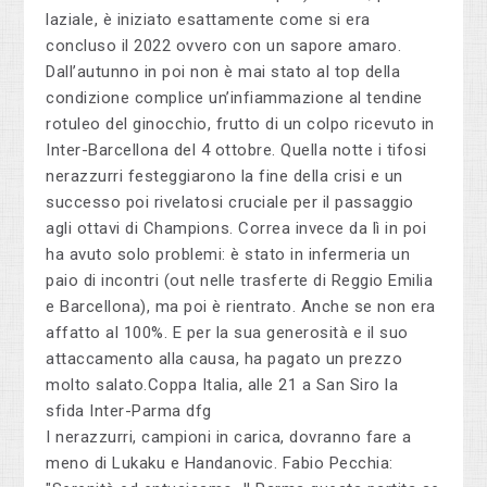
laziale, è iniziato esattamente come si era
concluso il 2022 ovvero con un sapore amaro.
Dall’autunno in poi non è mai stato al top della
condizione complice un’infiammazione al tendine
rotuleo del ginocchio, frutto di un colpo ricevuto in
Inter-Barcellona del 4 ottobre. Quella notte i tifosi
nerazzurri festeggiarono la fine della crisi e un
successo poi rivelatosi cruciale per il passaggio
agli ottavi di Champions. Correa invece da lì in poi
ha avuto solo problemi: è stato in infermeria un
paio di incontri (out nelle trasferte di Reggio Emilia
e Barcellona), ma poi è rientrato. Anche se non era
affatto al 100%. E per la sua generosità e il suo
attaccamento alla causa, ha pagato un prezzo
molto salato.Coppa Italia, alle 21 a San Siro la
sfida Inter-Parma dfg
I nerazzurri, campioni in carica, dovranno fare a
meno di Lukaku e Handanovic. Fabio Pecchia: