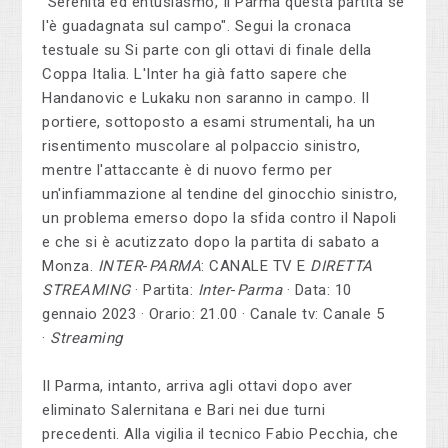
"Serenità ed entusiasmo, Il Parma questa partita se
l'è guadagnata sul campo". Segui la cronaca
testuale su Si parte con gli ottavi di finale della
Coppa Italia. L'Inter ha già fatto sapere che
Handanovic e Lukaku non saranno in campo. Il
portiere, sottoposto a esami strumentali, ha un
risentimento muscolare al polpaccio sinistro,
mentre l'attaccante è di nuovo fermo per
un'infiammazione al tendine del ginocchio sinistro,
un problema emerso dopo la sfida contro il Napoli
e che si è acutizzato dopo la partita di sabato a
Monza.
INTER
-
PARMA
: CANALE TV E
DIRETTA
STREAMING
· Partita:
Inter
-
Parma
· Data: 10
gennaio 2023 · Orario: 21.00 · Canale tv: Canale 5
·
Streaming
Il Parma, intanto, arriva agli ottavi dopo aver
eliminato Salernitana e Bari nei due turni
precedenti. Alla vigilia il tecnico Fabio Pecchia, che