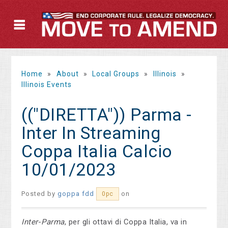
Home
»
About
»
Local Groups
»
Illinois
»
Illinois Events
(("DIRETTA")) Parma -
Inter In Streaming
Coppa Italia Calcio
10/01/2023
Posted by
goppa fdd
on
0pc
Inter
-
Parma
, per gli ottavi di Coppa Italia, va in