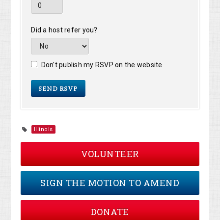
Did a host refer you?
Don't publish my RSVP on the website
Illinois
VOLUNTEER
SIGN THE MOTION TO AMEND
DONATE