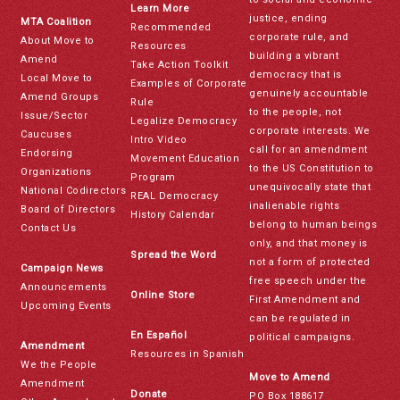
Learn More
justice, ending
MTA Coalition
Recommended
corporate rule, and
About Move to
Resources
building a vibrant
Amend
Take Action Toolkit
democracy that is
Local Move to
Examples of Corporate
genuinely accountable
Amend Groups
Rule
to the people, not
Issue/Sector
Legalize Democracy
corporate interests. We
Caucuses
Intro Video
call for an amendment
Endorsing
Movement Education
to the US Constitution to
Organizations
Program
unequivocally state that
National Codirectors
REAL Democracy
inalienable rights
Board of Directors
History Calendar
belong to human beings
Contact Us
only, and that money is
Spread the Word
not a form of protected
Campaign News
free speech under the
Announcements
Online Store
First Amendment and
Upcoming Events
can be regulated in
En Español
political campaigns.
Amendment
Resources in Spanish
We the People
Move to Amend
Amendment
Donate
PO Box 188617