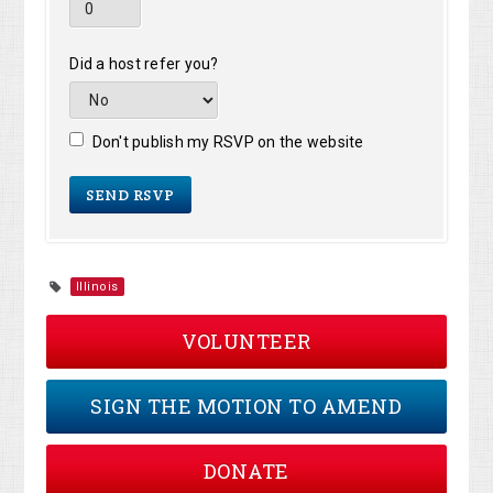
Did a host refer you?
Don't publish my RSVP on the website
Illinois
VOLUNTEER
SIGN THE MOTION TO AMEND
DONATE