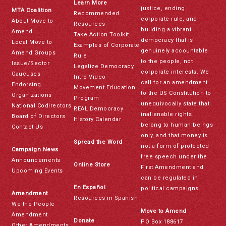
Learn More
justice, ending
MTA Coalition
Recommended
corporate rule, and
About Move to
Resources
building a vibrant
Amend
Take Action Toolkit
democracy that is
Local Move to
Examples of Corporate
genuinely accountable
Amend Groups
Rule
to the people, not
Issue/Sector
Legalize Democracy
corporate interests. We
Caucuses
Intro Video
call for an amendment
Endorsing
Movement Education
to the US Constitution to
Organizations
Program
unequivocally state that
National Codirectors
REAL Democracy
inalienable rights
Board of Directors
History Calendar
belong to human beings
Contact Us
only, and that money is
Spread the Word
not a form of protected
Campaign News
free speech under the
Announcements
Online Store
First Amendment and
Upcoming Events
can be regulated in
En Español
political campaigns.
Amendment
Resources in Spanish
We the People
Move to Amend
Amendment
Donate
PO Box 188617
Other Amendments