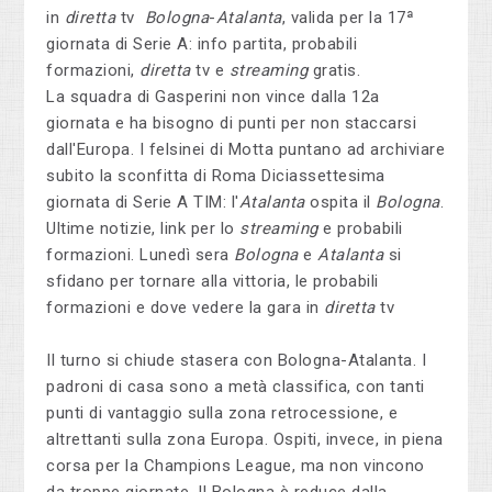
in
diretta
tv
Bologna
-
Atalanta
, valida per la 17ª
giornata di Serie A: info partita, probabili
formazioni,
diretta
tv e
streaming
gratis.
La squadra di Gasperini non vince dalla 12a
giornata e ha bisogno di punti per non staccarsi
dall'Europa. I felsinei di Motta puntano ad archiviare
subito la sconfitta di Roma
Diciassettesima
giornata di Serie A TIM: l'
Atalanta
ospita il
Bologna
.
Ultime notizie, link per lo
streaming
e probabili
formazioni. Lunedì sera
Bologna
e
Atalanta
si
sfidano per tornare alla vittoria, le probabili
formazioni e dove vedere la gara in
diretta
tv
Il turno si chiude stasera con Bologna-Atalanta. I
padroni di casa sono a metà classifica, con tanti
punti di vantaggio sulla zona retrocessione, e
altrettanti sulla zona Europa. Ospiti, invece, in piena
corsa per la Champions League, ma non vincono
da troppe giornate. Il Bologna è reduce dalla