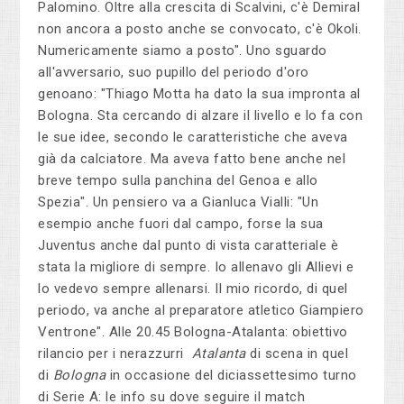
Palomino. Oltre alla crescita di Scalvini, c'è Demiral
non ancora a posto anche se convocato, c'è Okoli.
Numericamente siamo a posto". Uno sguardo
all'avversario, suo pupillo del periodo d'oro
genoano: "Thiago Motta ha dato la sua impronta al
Bologna. Sta cercando di alzare il livello e lo fa con
le sue idee, secondo le caratteristiche che aveva
già da calciatore. Ma aveva fatto bene anche nel
breve tempo sulla panchina del Genoa e allo
Spezia". Un pensiero va a Gianluca Vialli: "Un
esempio anche fuori dal campo, forse la sua
Juventus anche dal punto di vista caratteriale è
stata la migliore di sempre. Io allenavo gli Allievi e
lo vedevo sempre allenarsi. Il mio ricordo, di quel
periodo, va anche al preparatore atletico Giampiero
Ventrone". Alle 20.45 Bologna-Atalanta: obiettivo
rilancio per i nerazzurri
Atalanta
di scena in quel
di
Bologna
in occasione del diciassettesimo turno
di Serie A: le info su dove seguire il match