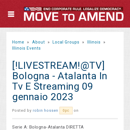
Home
»
About
»
Local Groups
»
Illinois
»
Illinois Events
[!LIVESTREAM!@TV]
Bologna - Atalanta In
Tv E Streaming 09
gennaio 2023
Posted by
robin hossen
on
0pc
Serie A: Bologna-Atalanta DIRETTA