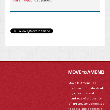
Karen Rebb
just joined.
Move to Amend is a
coalition of hundreds of
organizations and
hundreds of thousands
of individuals committed
to social and economic