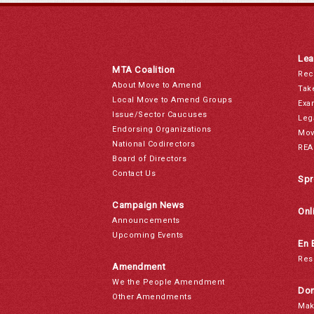
Lea
MTA Coalition
Rec
About Move to Amend
Tak
Local Move to Amend Groups
Exa
Issue/Sector Caucuses
Leg
Endorsing Organizations
Mov
National Codirectors
REA
Board of Directors
Contact Us
Spr
Campaign News
Onl
Announcements
Upcoming Events
En 
Res
Amendment
We the People Amendment
Don
Other Amendments
Mak