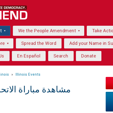
ut
We the People Amendment
Take Acti
ore
Spread the Word
Add your Name in S
Us
En Español
Search
Donate
llinois
»
Illinois Events