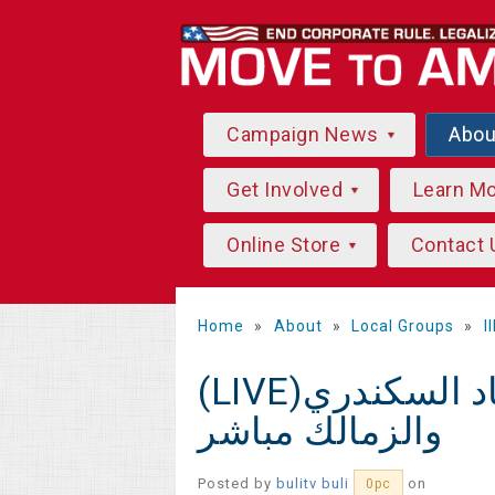
Campaign News
Abo
Get Involved
Learn M
Online Store
Contact 
Home
»
About
»
Local Groups
»
I
(LIVE)مشاهدة مباراة الاتحاد السكندري
والزمالك مباشر
Posted by
bulitv buli
on
0pc