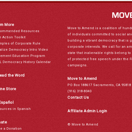
rn More
Move to Amend is a coalition of hund
ommended Resources
of individuals committed to social a
e Action Toolkit
building a vibrant democracy that is 
mples of Corporate Rule
corporate interests. We call for an a
alize Democracy Intro Video
state that inalienable rights belong 
ement Education Program
of protected free speech under the F
L Democracy History Calendar
campaigns.
ead the Word
Move to Amend
PO Box 188617 Sacramento, CA 95818
ine Store
(916) 318-8040
Contact Us
Español
ources in Spanish
Affiliate Admin Login
ate
© Move to Amend
e a Donation