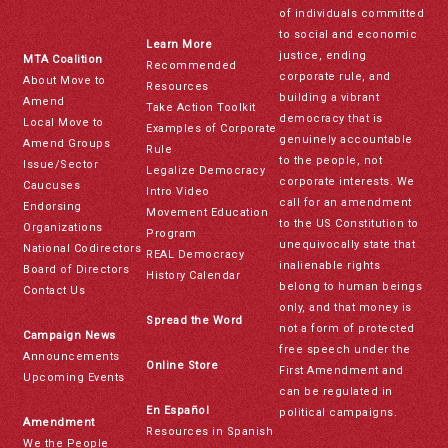
of individuals committed
to social and economic
Learn More
justice, ending
MTA Coalition
Recommended
corporate rule, and
About Move to
Resources
building a vibrant
Amend
Take Action Toolkit
democracy that is
Local Move to
Examples of Corporate
genuinely accountable
Amend Groups
Rule
to the people, not
Issue/Sector
Legalize Democracy
corporate interests. We
Caucuses
Intro Video
call for an amendment
Endorsing
Movement Education
to the US Constitution to
Organizations
Program
unequivocally state that
National Codirectors
REAL Democracy
inalienable rights
Board of Directors
History Calendar
belong to human beings
Contact Us
only, and that money is
Spread the Word
not a form of protected
Campaign News
free speech under the
Announcements
Online Store
First Amendment and
Upcoming Events
can be regulated in
En Español
political campaigns.
Amendment
Resources in Spanish
We the People