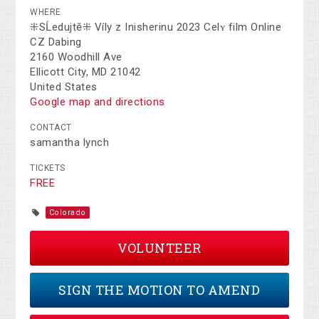
WHERE
⁜SĹedujtĕ⁜ Víly z Inisherinu 2023 Celʏ film Online
CZ Dabing
2160 Woodhill Ave
Ellicott City, MD 21042
United States
Google map and directions
CONTACT
samantha lynch
TICKETS
FREE
Colorado
VOLUNTEER
SIGN THE MOTION TO AMEND