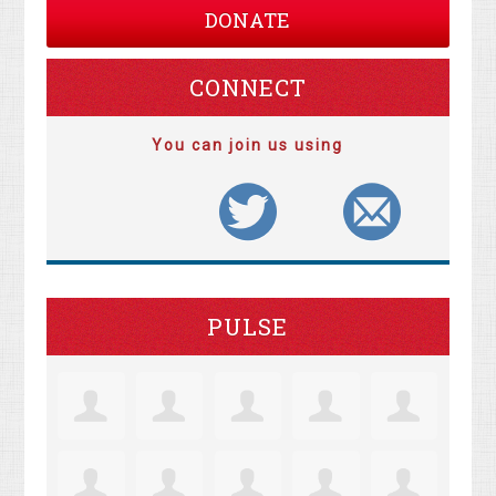
DONATE
CONNECT
You can join us using
PULSE