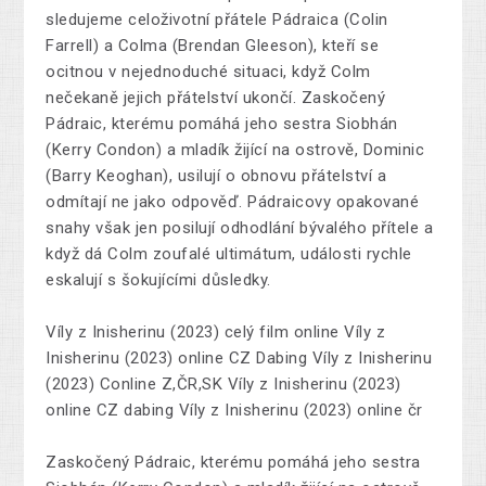
sledujeme celoživotní přátele Pádraica (Colin
Farrell) a Colma (Brendan Gleeson), kteří se
ocitnou v nejednoduché situaci, když Colm
nečekaně jejich přátelství ukončí. Zaskočený
Pádraic, kterému pomáhá jeho sestra Siobhán
(Kerry Condon) a mladík žijící na ostrově, Dominic
(Barry Keoghan), usilují o obnovu přátelství a
odmítají ne jako odpověď. Pádraicovy opakované
snahy však jen posilují odhodlání bývalého přítele a
když dá Colm zoufalé ultimátum, události rychle
eskalují s šokujícími důsledky.
Víly z Inisherinu (2023) celý film online Víly z
Inisherinu (2023) online CZ Dabing Víly z Inisherinu
(2023) Conline Z,ČR,SK Víly z Inisherinu (2023)
online CZ dabing Víly z Inisherinu (2023) online čr
Zaskočený Pádraic, kterému pomáhá jeho sestra