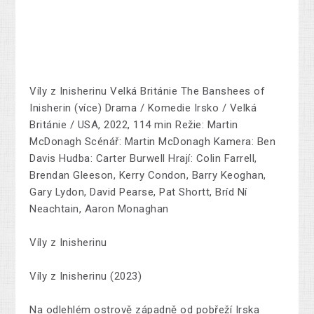
Víly z Inisherinu Velká Británie The Banshees of
Inisherin (více) Drama / Komedie Irsko / Velká
Británie / USA, 2022, 114 min Režie: Martin
McDonagh Scénář: Martin McDonagh Kamera: Ben
Davis Hudba: Carter Burwell Hrají: Colin Farrell,
Brendan Gleeson, Kerry Condon, Barry Keoghan,
Gary Lydon, David Pearse, Pat Shortt, Bríd Ní
Neachtain, Aaron Monaghan
Víly z Inisherinu
Víly z Inisherinu (2023)
Na odlehlém ostrově západně od pobřeží Irska