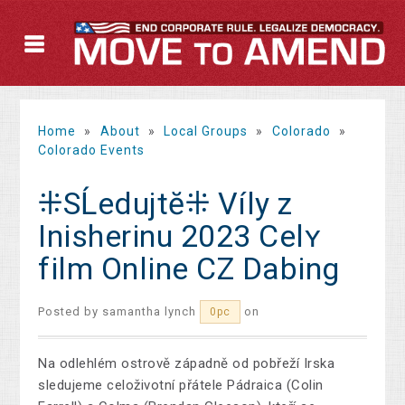
Home
»
About
»
Local Groups
»
Colorado
»
Colorado Events
⁜SĹedujtĕ⁜ Víly z
Inisherinu 2023 Celʏ
film Online CZ Dabing
Posted by
samantha lynch
on
0pc
Na odlehlém ostrově západně od pobřeží Irska
sledujeme celoživotní přátele Pádraica (Colin