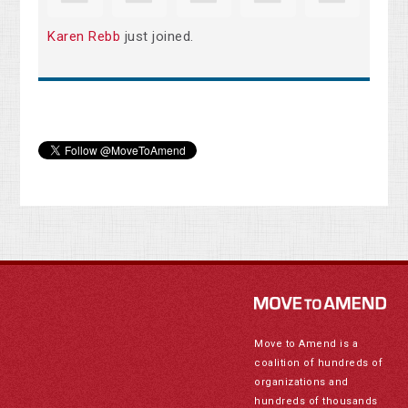
Karen Rebb
just joined.
Move to Amend is a
coalition of hundreds of
organizations and
hundreds of thousands