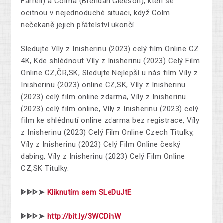
Farrell) a Colma (Brendan Gleeson), kteří se
ocitnou v nejednoduché situaci, když Colm
nečekaně jejich přátelství ukončí.
Sledujte Víly z Inisherinu (2023) celý film Online CZ
4K, Kde shlédnout Víly z Inisherinu (2023) Celý Film
Online CZ,ČR,SK, Sledujte Nejlepší u nás film Víly z
Inisherinu (2023) online CZ,SK, Víly z Inisherinu
(2023) celý film online zdarma, Víly z Inisherinu
(2023) celý film online, Víly z Inisherinu (2023) celý
film ke shlédnutí online zdarma bez registrace, Víly
z Inisherinu (2023) Celý Film Online Czech Titulky,
Víly z Inisherinu (2023) Celý Film Online český
dabing, Víly z Inisherinu (2023) Celý Film Online
CZ,SK Titulky.
ᐈᐈᐈ➤
Kliknutím sem SLeDuJtE
ᐈᐈᐈ➤
http://bit.ly/3WCDihW