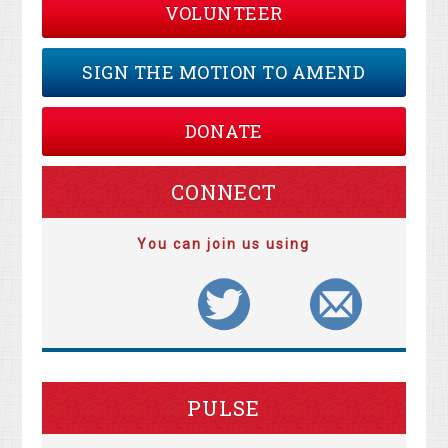
VOLUNTEER
SIGN THE MOTION TO AMEND
DONATE
CONNECT
You can join us using
PULSE