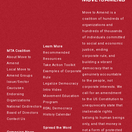
Move to Amend is a
coalition of hundreds of
organizations and
hundreds of thousands
of individuals committed
to social and economic
Learn More
justice, ending
MTA Coalition
Recommended
corporate rule, and
About Move to
Resources
building a vibrant
Amend
Take Action Toolkit
democracy that is
Local Move to
Examples of Corporate
genuinely accountable
Amend Groups
Rule
to the people, not
Issue/Sector
Legalize Democracy
corporate interests. We
Caucuses
Intro Video
call for an amendment
Endorsing
Movement Education
to the US Constitution to
Organizations
Program
unequivocally state that
National Codirectors
REAL Democracy
inalienable rights
Board of Directors
History Calendar
belong to human beings
Contact Us
only, and that money is
Spread the Word
not a form of protected