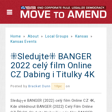
Home
»
About
»
Local Groups
»
Kansas
»
Kansas Events
⁜Sledujte⁜ BANGER
2022 celý film Online
CZ Dabing i Titulky 4K
Posted by
Bracket Dunn
on
10pc
Sleduj┬e BANGER (2022) celý film Online CZ 4K,
Kde shlédnout BANGER (2022) Celý Film Online