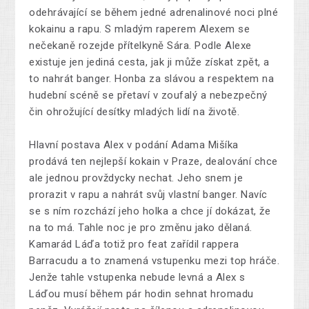
odehrávající se během jedné adrenalinové noci plné
kokainu a rapu. S mladým raperem Alexem se
nečekaně rozejde přítelkyně Sára. Podle Alexe
existuje jen jediná cesta, jak ji může získat zpět, a
to nahrát banger. Honba za slávou a respektem na
hudební scéně se přetaví v zoufalý a nebezpečný
čin ohrožující desítky mladých lidí na životě.
Hlavní postava Alex v podání Adama Mišíka
prodává ten nejlepší kokain v Praze, dealování chce
ale jednou provždycky nechat. Jeho snem je
prorazit v rapu a nahrát svůj vlastní banger. Navíc
se s ním rozchází jeho holka a chce jí dokázat, že
na to má. Tahle noc je pro změnu jako dělaná.
Kamarád Láďa totiž pro feat zařídil rappera
Barracudu a to znamená vstupenku mezi top hráče.
Jenže tahle vstupenka nebude levná a Alex s
Láďou musí během pár hodin sehnat hromadu