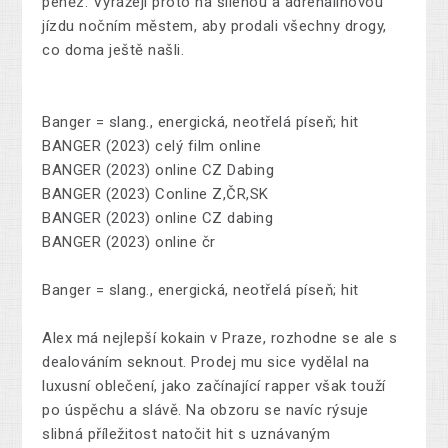
peněz. Vyrážejí proto na šílenou a adrenalinovou
jízdu nočním městem, aby prodali všechny drogy,
co doma ještě našli.
Banger = slang., energická, neotřelá píseň; hit
BANGER (2023) celý film online
BANGER (2023) online CZ Dabing
BANGER (2023) Conline Z,ČR,SK
BANGER (2023) online CZ dabing
BANGER (2023) online čr
Banger = slang., energická, neotřelá píseň; hit
Alex má nejlepší kokain v Praze, rozhodne se ale s
dealováním seknout. Prodej mu sice vydělal na
luxusní oblečení, jako začínající rapper však touží
po úspěchu a slávě. Na obzoru se navíc rýsuje
slibná příležitost natočit hit s uznávaným