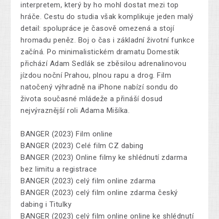
interpretem, který by ho mohl dostat mezi top
hráče. Cestu do studia však komplikuje jeden malý
detail: spolupráce je časově omezená a stojí
hromadu peněz. Boj o čas i základní životní funkce
začíná. Po minimalistickém dramatu Domestik
přichází Adam Sedlák se zběsilou adrenalinovou
jízdou noční Prahou, plnou rapu a drog. Film
natočený výhradně na iPhone nabízí sondu do
života současné mládeže a přináší dosud
nejvýraznější roli Adama Mišíka.
BANGER (2023) Film online
BANGER (2023) Celé film CZ dabing
BANGER (2023) Online filmy ke shlédnutí zdarma
bez limitu a registrace
BANGER (2023) celý film online zdarma
BANGER (2023) celý film online zdarma český
dabing i Titulky
BANGER (2023) celý film online online ke shlédnutí