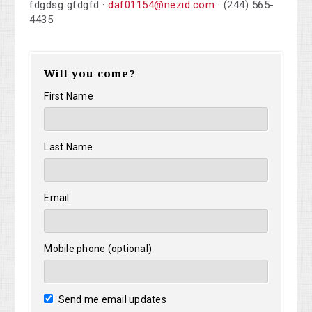
fdgdsg gfdgfd ·
daf01154@nezid.com
· (244) 565-
4435
Will you come?
First Name
Last Name
Email
Mobile phone (optional)
Send me email updates