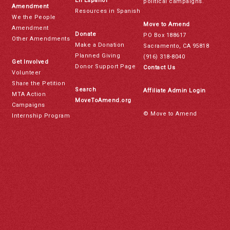
En Español
political campaigns.
Amendment
Resources in Spanish
We the People
Move to Amend
Amendment
Donate
PO Box 188617
Other Amendments
Make a Donation
Sacramento, CA 95818
Planned Giving
(916) 318-8040
Get Involved
Donor Support Page
Contact Us
Volunteer
Share the Petition
Search
Affiliate Admin Login
MTA Action
MoveToAmend.org
Campaigns
© Move to Amend
Internship Program