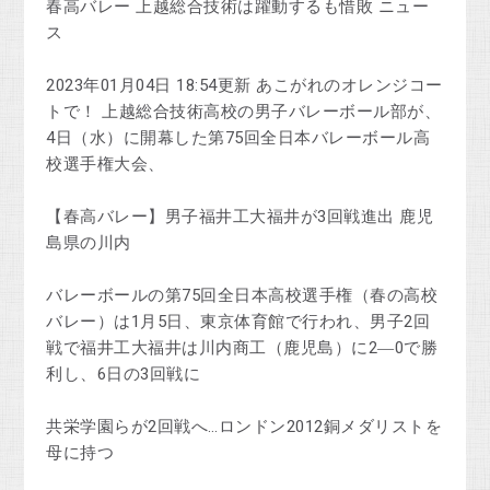
春高バレー 上越総合技術は躍動するも惜敗 ニュー
ス
2023年01月04日 18:54更新 あこがれのオレンジコー
トで！ 上越総合技術高校の男子バレーボール部が、
4日（水）に開幕した第75回全日本バレーボール高
校選手権大会、
【春高バレー】男子福井工大福井が3回戦進出 鹿児
島県の川内
バレーボールの第75回全日本高校選手権（春の高校
バレー）は1月5日、東京体育館で行われ、男子2回
戦で福井工大福井は川内商工（鹿児島）に2―0で勝
利し、6日の3回戦に
共栄学園らが2回戦へ…ロンドン2012銅メダリストを
母に持つ