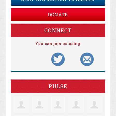
DONATE
CONNECT
You can join us using
PULSE