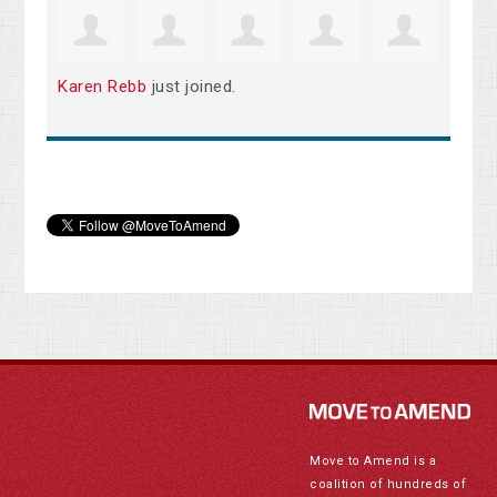
Karen Rebb
just joined.
Move to Amend is a
coalition of hundreds of