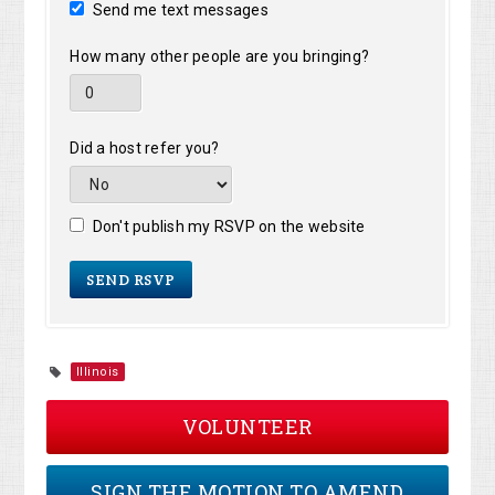
Send me text messages
How many other people are you bringing?
Did a host refer you?
Don't publish my RSVP on the website
Illinois
VOLUNTEER
SIGN THE MOTION TO AMEND