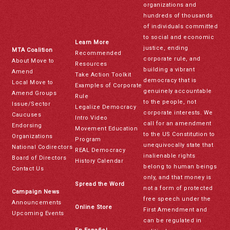
organizations and
hundreds of thousands
of individuals committed
to social and economic
Learn More
justice, ending
MTA Coalition
Recommended
corporate rule, and
About Move to
Resources
building a vibrant
Amend
Take Action Toolkit
democracy that is
Local Move to
Examples of Corporate
genuinely accountable
Amend Groups
Rule
to the people, not
Issue/Sector
Legalize Democracy
corporate interests. We
Caucuses
Intro Video
call for an amendment
Endorsing
Movement Education
to the US Constitution to
Organizations
Program
unequivocally state that
National Codirectors
REAL Democracy
inalienable rights
Board of Directors
History Calendar
belong to human beings
Contact Us
only, and that money is
Spread the Word
not a form of protected
Campaign News
free speech under the
Announcements
Online Store
First Amendment and
Upcoming Events
can be regulated in