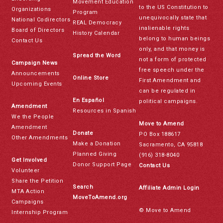
Movement Education
to the US Constitution to
Organizations
Program
unequivocally state that
National Codirectors
REAL Democracy
inalienable rights
Board of Directors
History Calendar
belong to human beings
Contact Us
only, and that money is
Spread the Word
not a form of protected
Campaign News
free speech under the
Announcements
Online Store
First Amendment and
Upcoming Events
can be regulated in
En Español
political campaigns.
Amendment
Resources in Spanish
We the People
Move to Amend
Amendment
Donate
PO Box 188617
Other Amendments
Make a Donation
Sacramento, CA 95818
Planned Giving
(916) 318-8040
Get Involved
Donor Support Page
Contact Us
Volunteer
Share the Petition
Search
Affiliate Admin Login
MTA Action
MoveToAmend.org
Campaigns
© Move to Amend
Internship Program