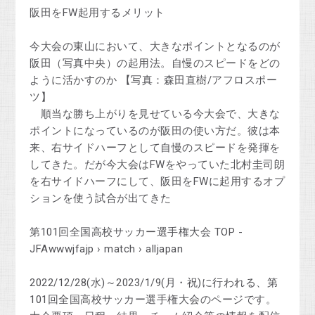
阪田をFW起用するメリット
今大会の東山において、大きなポイントとなるのが
阪田（写真中央）の起用法。自慢のスピードをどの
ように活かすのか 【写真：森田直樹/アフロスポー
ツ】
順当な勝ち上がりを見せている今大会で、大きな
ポイントになっているのが阪田の使い方だ。彼は本
来、右サイドハーフとして自慢のスピードを発揮を
してきた。だが今大会はFWをやっていた北村圭司朗
を右サイドハーフにして、阪田をFWに起用するオプ
ションを使う試合が出てきた
第101回全国高校サッカー選手権大会 TOP -
JFAwwwjfajp › match › alljapan
2022/12/28(水)～2023/1/9(月・祝)に行われる、第
101回全国高校サッカー選手権大会のページです。