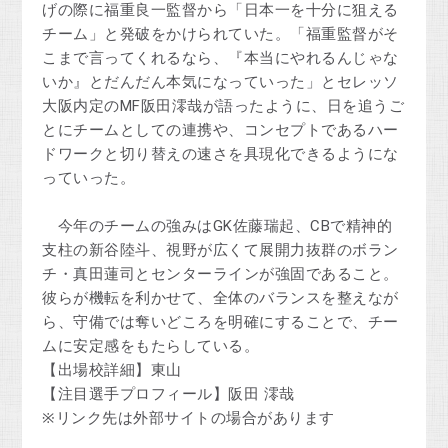
げの際に福重良一監督から「日本一を十分に狙える
チーム」と発破をかけられていた。「福重監督がそ
こまで言ってくれるなら、『本当にやれるんじゃな
いか』とだんだん本気になっていった」とセレッソ
大阪内定のMF阪田澪哉が語ったように、日を追うご
とにチームとしての連携や、コンセプトであるハー
ドワークと切り替えの速さを具現化できるようにな
っていった。
今年のチームの強みはGK佐藤瑞起、CBで精神的
支柱の新谷陸斗、視野が広くて展開力抜群のボラン
チ・真田蓮司とセンターラインが強固であること。
彼らが機転を利かせて、全体のバランスを整えなが
ら、守備では奪いどころを明確にすることで、チー
ムに安定感をもたらしている。
【出場校詳細】東山
【注目選手プロフィール】阪田 澪哉
※リンク先は外部サイトの場合があります