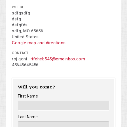
WHERE
sdfgsdfg
dsfg
dsfgfds
sdfg, MO 65656
United States
Google map and directions
CONTACT
roj goni ·
rifeheb545@cmeinbox.com
·
45645645456
Will you come?
First Name
Last Name