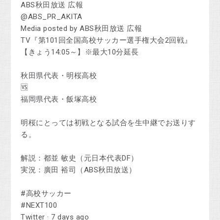
ABS秋田放送 広報
@ABS_PR_AKITA
Media posted by ABS秋田放送 広報
TV『第101回全国高校サッカー選手権大会2回戦』
【きょう14:05～】※最大10分延長
秋田県代表・明桜高校
🆚
福岡県代表・飯塚高校
明桜にとっては初戦となる試合を生中継でお送りす
る。
解説：都並 敏史（元日本代表DF）
実況：廣田 裕司（ABS秋田放送）
#高校サッカー
#NEXT100
Twitter · 7 days ago