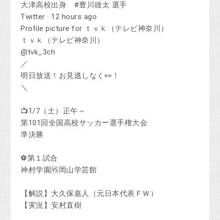
大津高校出身 #豊川雄太 選手
Twitter · 12 hours ago
Profile picture for ｔｖｋ（テレビ神奈川）
ｔｖｋ（テレビ神奈川）
@tvk_3ch
／
明日放送！お見逃しなく👀！
＼
📺1/7（土）正午～
第101回全国高校サッカー選手権大会
準決勝
⚽第１試合
神村学園🆚岡山学芸館
【解説】大久保嘉人（元日本代表ＦＷ）
【実況】安村直樹