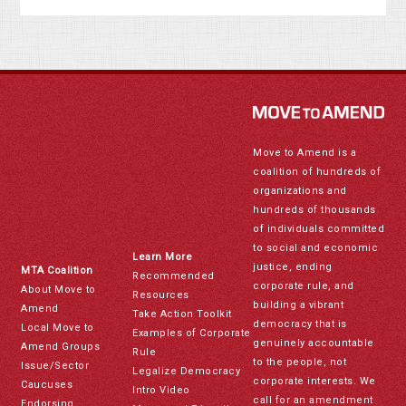
Move to Amend is a
coalition of hundreds of
organizations and
hundreds of thousands
of individuals committed
to social and economic
Learn More
justice, ending
MTA Coalition
Recommended
corporate rule, and
About Move to
Resources
building a vibrant
Amend
Take Action Toolkit
democracy that is
Local Move to
Examples of Corporate
genuinely accountable
Amend Groups
Rule
to the people, not
Issue/Sector
Legalize Democracy
corporate interests. We
Caucuses
Intro Video
call for an amendment
Endorsing