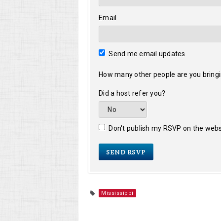
Email
Send me email updates
How many other people are you bring
Did a host refer you?
Don't publish my RSVP on the webs
Mississippi