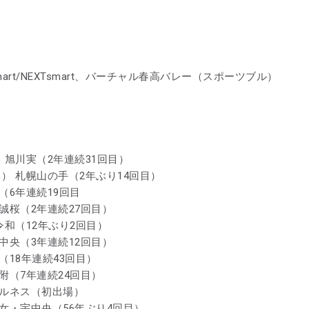
mart/NEXTsmart、バーチャル春高バレー（スポーツブル）
 旭川実（2年連続31回目）
目） 札幌山の手（2年ぶり14回目）
（6年連続19回目
岡誠桜（2年連続27回目）
令和（12年ぶり2回目）
沢中央（3年連続12回目）
（18年連続43回目）
附（7年連続24回目）
ェルネス（初出場）
中女・宇中央（56年ぶり4回目）