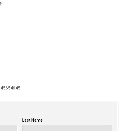
愛
 45654645
Last Name