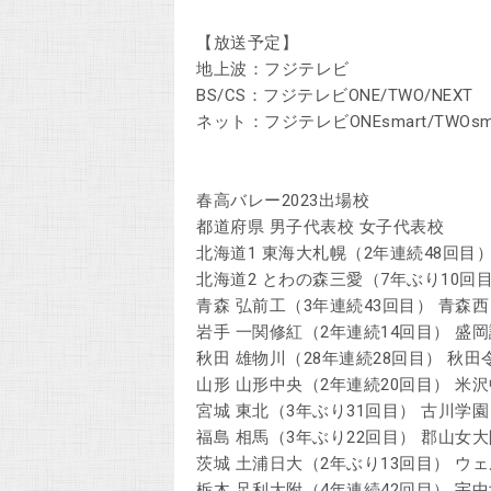
【放送予定】
地上波：フジテレビ
BS/CS：フジテレビONE/TWO/NEXT
ネット：フジテレビONEsmart/TWOs
春高バレー2023出場校
都道府県 男子代表校 女子代表校
北海道1 東海大札幌（2年連続48回目）
北海道2 とわの森三愛（7年ぶり10回
青森 弘前工（3年連続43回目） 青森西
岩手 一関修紅（2年連続14回目） 盛
秋田 雄物川（28年連続28回目） 秋田
山形 山形中央（2年連続20回目） 米
宮城 東北（3年ぶり31回目） 古川学園
福島 相馬（3年ぶり22回目） 郡山女大
茨城 土浦日大（2年ぶり13回目） ウ
栃木 足利大附（4年連続42回目） 宇