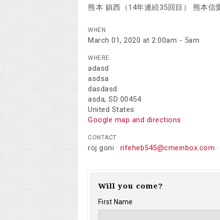
熊本 鎮西（14年連続35回目） 熊本信
WHEN
March 01, 2020 at 2:00am - 5am
WHERE
adasd
asdsa
dasdasd
asda, SD 00454
United States
Google map and directions
CONTACT
roj goni ·
rifeheb545@cmeinbox.com
·
Will you come?
First Name