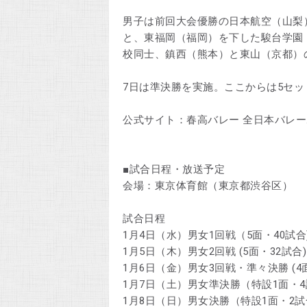
男子は前回大会優勝の日本航空（山梨
と、東福岡（福岡）を下した駿台学園
校同士、鎮西（熊本）と東山（京都）
7日は準決勝を実施。ここからは5セ
公式サイト：春高バレー 全日本バレ
■試合日程・放送予定
会場：東京体育館（東京都渋谷区）
試合日程
1月4日（水）男女1回戦（5面・40試
1月5日（木）男女2回戦 (5面・32試合)
1月6日（金）男女3回戦・準々決勝 (4面
1月7日（土）男女準決勝（特設1面・
1月8日（日）男女決勝（特設1面・2