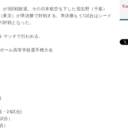
Ka
）が3回戦敗退。その日本航空を下した習志野（千葉）
（東京）が準決勝で対戦する。準決勝もう1試合はシード
の対戦となった。
ットマッチで行われる。
ーボール高等学校選手権大会
合)
・24試合)
4試合）
試合）