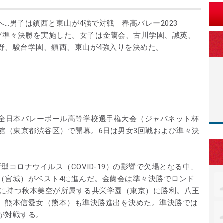
…男子は鎮西と東山が4強で対戦｜春高バレー2023
よび準々決勝を実施した。女子は金蘭会、古川学園、誠英、
野、駿台学園、鎮西、東山が4強入りを決めた。
回全日本バレーボール高等学校選手権大会（ジャパネット杯
館（東京都渋谷区）で開幕。6日は男女3回戦および準々決
型コロナウイルス（COVID-19）の影響で欠場となる中、
（宮城）がベスト4に進んだ。金蘭会は準々決勝でロンド
母に持つ秋本美空が所属する共栄学園（東京）に勝利。八王
、熊本信愛女（熊本）も準決勝進出を決めた。準決勝では
が対戦する。