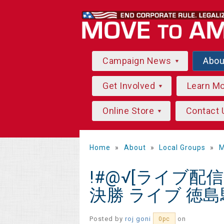
Campaign News
Abo
Get Involved
Learn M
Online Store
Contact 
Home
»
About
»
Local Groups
»
M
!#@√[ライブ配信!
決勝 ライブ 徳島
Posted by
roj goni
on
0pc