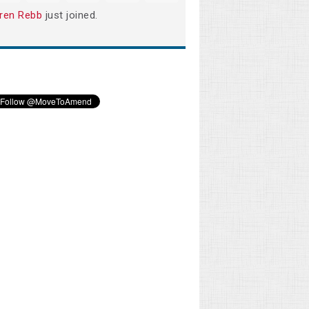
ren Rebb
just joined.