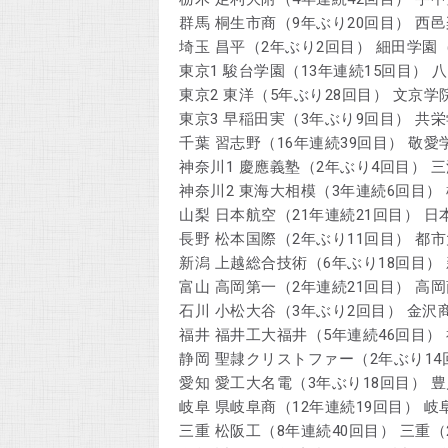
群馬 桐生市商（9年ぶり20回目） 西
埼玉 昌平（2年ぶり2回目） 細田学園
東京1 駿台学園（13年連続15回目） 
東京2 東洋（5年ぶり28回目） 文京学
東京3 早稲田実（3年ぶり9回目） 共
千葉 習志野（16年連続39回目） 敬愛
神奈川1 慶應義塾（2年ぶり4回目） 
神奈川2 東海大相模（3年連続6回目）
山梨 日本航空（21年連続21回目） 
長野 松本国際（2年ぶり11回目） 都
新潟 上越総合技術（6年ぶり18回目）
富山 高岡第一（2年連続21回目） 高岡
石川 小松大谷（3年ぶり2回目） 金沢商
福井 福井工大福井（5年連続46回目）
静岡 聖隷クリストファー（2年ぶり14
愛知 愛工大名電（3年ぶり18回目） 
岐阜 県岐阜商（12年連続19回目） 
三重 松阪工（8年連続40回目） 三重