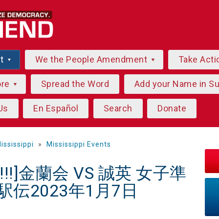
ut
We the People Amendment
Take Acti
ore
Spread the Word
Add your Name in S
Us
En Español
Search
Donate
ississippi
»
Mississippi Events
!!]金蘭会 VS 誠英 女子準
駅伝2023年1月7日