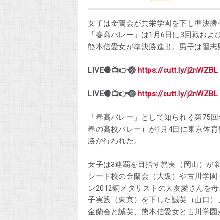
女子は金蘭会が共栄学園を下し準決勝へ
「春高バレー」は1月6日に3回戦お
熊本信愛女が準決勝進出。男子は習志
LIVE🔴📺👉🏐
https://cutt.ly/j2nWZBL
LIVE🔴📺👉🏐
https://cutt.ly/j2nWZBL
「春高バレー」として知られる第75
春の高校バレー）が1月4日に東京体育
勝が行われた。
女子は3連覇を目指す就実（岡山）が新
シード校の金蘭会（大阪）や古川学園
ン2012銅メダリストの大友愛さんを
子実践（東京）を下した誠英（山口）
金蘭会と誠英、熊本信愛女と古川学園