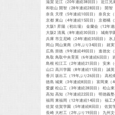
滋賀 近江（20年連続38回目） 近江兄
和歌山 開智（28年連続28回目） 開智
奈良 天理（5年連続10回目） 奈良女（
京都 東山（4年連続15回目） 京都橘（
大阪1 昇陽（初出場） 金蘭会（12年連
大阪2 清風（8年連続30回目） 城南
兵庫 市立尼崎（24年連続35回目） 氷
岡山 岡山東商（3年ぶり34回目） 就実
広島 崇徳（9年連続49回目） 進徳女（
鳥取 鳥取中央育英（6年連続6回目） 
島根 松江工（2年連続21回目） 安来（
山口 高川学園（8年連続11回目） 誠英
香川 坂出工（19年ぶり26回目） 高松
徳島 城東（3年連続8回目） 富岡東（
愛媛 松山工（3年連続28回目） 松山
高知 高知（7年連続22回目） 明徳義塾
福岡 東福岡（12年連続14回目） 福
佐賀 佐賀学園（5年連続8回目） 佐賀
長崎 大村工（2年ぶり19回目） 九州