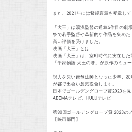
また、2021年には紫綬褒章も受章し
「犬王」は湯浅監督の通算5作目の劇
祭で若手監督や革新的な作品を集めた
高い評価を受けました。
映画「犬王」とは
映画「犬王」は、室町時代に実在した
「平家物語 犬王の巻」が原作のミュ
視力を失い琵琶法師となった少年、友
が都で出会い意気投合します。
日本でゴールデングローブ賞2023を
ABEMAテレビ、HULUテレビ
第80回ゴールデングローブ賞 2023の
【映画部門】