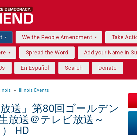
ut
We the People Amendment
Take Acti
ore
Spread the Word
Add your Name in S
Us
En Español
Search
Donate
llinois
»
Illinois Events
))「放送」第80回ゴールデン
3 生放送＠テレビ放送～
） HD