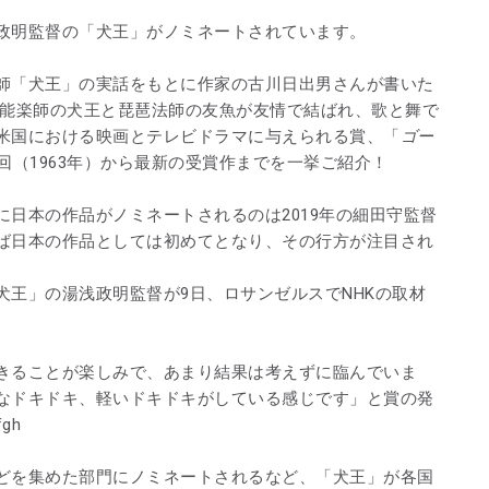
政明監督の「犬王」がノミネートされています。
師「犬王」の実話をもとに作家の古川日出男さんが書いた
、能楽師の犬王と琵琶法師の友魚が友情で結ばれ、歌と舞で
米国における映画とテレビドラマに与えられる賞、「
ゴー
回（1963年）から最新の受賞作までを一挙ご紹介！
日本の作品がノミネートされるのは2019年の細田守監督
ば日本の作品としては初めてとなり、その行方が注目され
犬王」の湯浅政明監督が9日、ロサンゼルスでNHKの取材
きることが楽しみで、あまり結果は考えずに臨んでいま
なドキドキ、軽いドキドキがしている感じです」と賞の発
gh
どを集めた部門にノミネートされるなど、「犬王」が各国