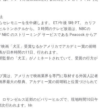
法
からセレモニーを生中継します。 ET/午後 5時 PT。 カリフ
ルトンホテルから。 3 時間のテレビ放送は、NBCの
 NBC のストリーミング サービスである Peacock からア
ニメ映画「犬王」受賞なるかアメリカでアカデミー賞の前哨
表が日本時間の11日、行われます。
明監督の「犬王」がノミネートされていて、受賞の行方が
ーブ賞は、アメリカで映画業界を専門に取材する外国人記者
画界最大の祭典、アカデミー賞の前哨戦と位置づけられて
、ロサンゼルス近郊のビバリーヒルズで、現地時間10日午
順次行われます。hh