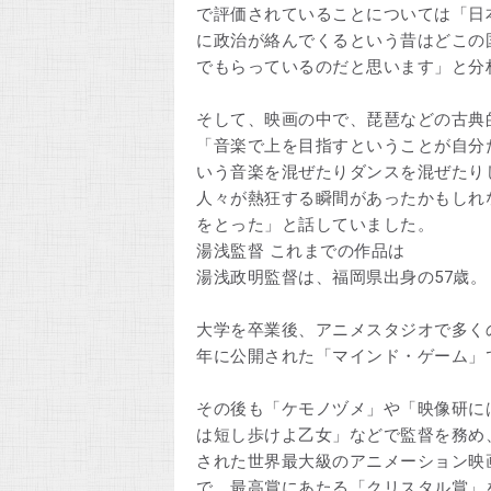
で評価されていることについては「日
に政治が絡んでくるという昔はどこの
でもらっているのだと思います」と分
そして、映画の中で、琵琶などの古典
「音楽で上を目指すということが自分
いう音楽を混ぜたりダンスを混ぜたり
人々が熱狂する瞬間があったかもしれ
をとった」と話していました。
湯浅監督 これまでの作品は
湯浅政明監督は、福岡県出身の57歳。
大学を卒業後、アニメスタジオで多くの
年に公開された「マインド・ゲーム」
その後も「ケモノヅメ」や「映像研に
は短し歩けよ乙女」などで監督を務め、
された世界最大級のアニメーション映
で、最高賞にあたる「クリスタル賞」