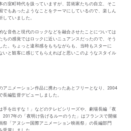
本の室町時代を扱っていますが、芸術家たちの自立、そこ
国でもあったようなことをテーマにしているので、楽しん
析していました。
的な音色と現代のロックなどを融合させたことについては
たちの感覚ではロックに近いニュアンスだったので、そう
した。ちょっと違和感をもちながらも、当時もスターに
ないと観客に感じてもらえればと思いこのようなスタイル
アニメーション作品に携わったあとフリーとなり、2004
で長編監督デビューしました。
は手を出すな！」などのテレビシリーズや、劇場長編「夜
2017年の「夜明け告げるルーのうた」はフランスで開催
画祭「アヌシー国際アニメーション映画祭」の長編部門
を受賞しました。