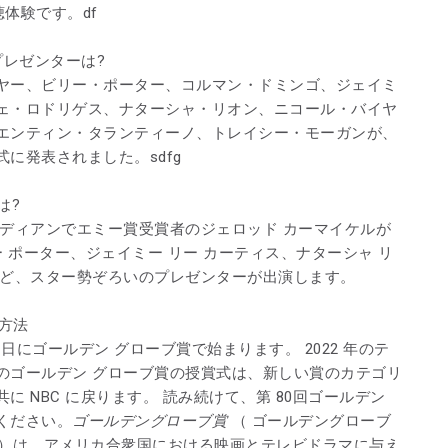
聴体験です。df
プレゼンターは?
ヤー、ビリー・ポーター、コルマン・ドミンゴ、ジェイミ
ェ・ロドリゲス、ナターシャ・リオン、ニコール・バイヤ
エンティン・タランティーノ、トレイシー・モーガンが、
に発表されました。sdfg
は?
メディアンでエミー賞受賞者のジェロッド カーマイケルが
 ポーター、ジェイミー リー カーティス、ナターシャ リ
など、スター勢ぞろいのプレゼンターが出演します。
る方法
11日にゴールデン グローブ賞で始まります。 2022 年のテ
のゴールデン グローブ賞の授賞式は、新しい賞のカテゴリ
 NBC に戻ります。 読み続けて、第 80回ゴールデン
ください。
ゴールデングローブ賞
（ ゴールデングローブ
e Awards）は、アメリカ合衆国における映画とテレビドラマに与え