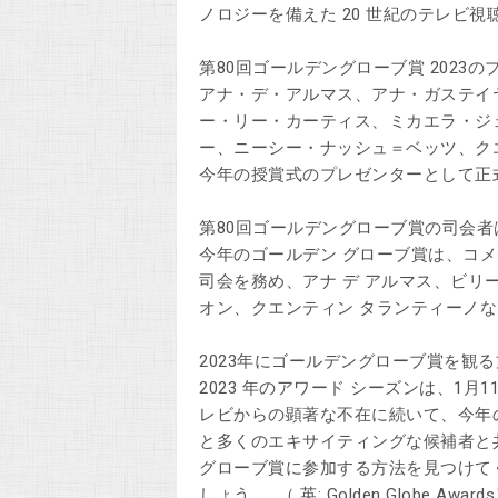
ノロジーを備えた 20 世紀のテレビ視
第80回ゴールデングローブ賞 2023の
アナ・デ・アルマス、アナ・ガステイ
ー・リー・カーティス、ミカエラ・ジ
ー、ニーシー・ナッシュ＝ベッツ、ク
今年の授賞式のプレゼンターとして正式
第80回ゴールデングローブ賞の司会者
今年のゴールデン グローブ賞は、コ
司会を務め、アナ デ アルマス、ビリー
オン、クエンティン タランティーノ
2023年にゴールデングローブ賞を観
2023 年のアワード シーズンは、1月
レビからの顕著な不在に続いて、今年
と多くのエキサイティングな候補者と共に
グローブ賞に参加する方法を見つけて
しょう 、 （ 英: Golden Glob