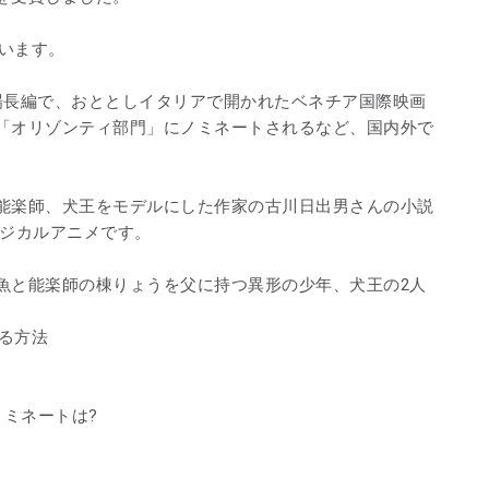
ています。
場長編で、おととしイタリアで開かれたベネチア国際映画
「オリゾンティ部門」にノミネートされるなど、国内外で
能楽師、犬王をモデルにした作家の古川日出男さんの小説
ージカルアニメです。
魚と能楽師の棟りょうを父に持つ異形の少年、犬王の2人
見る方法
ノミネートは?