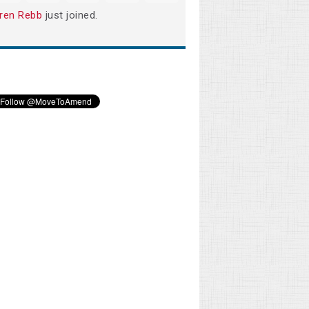
ren Rebb
just joined.