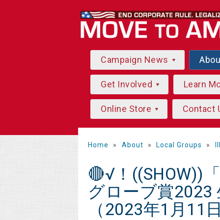
Campaign News
Abo
Get Involved
Learn M
Online Store
Contact 
Home
»
About
»
Local Groups
»
I
🔴√！((SHOW
グローブ賞202
（2023年1月11日